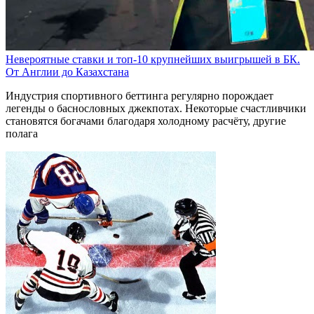
Невероятные ставки и топ-10 крупнейших выигрышей в БК.
От Англии до Казахстана
Индустрия спортивного беттинга регулярно порождает
легенды о баснословных джекпотах. Некоторые счастливчики
становятся богачами благодаря холодному расчёту, другие
полага