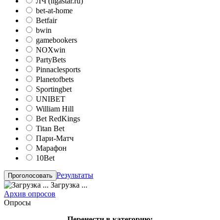
ЛЧ (ligastar.ru)
bet-at-home
Betfair
bwin
gamebookers
NOXwin
PartyBets
Pinnaclesports
Planetofbets
Sportingbet
UNIBET
William Hill
Bet RedKings
Titan Bet
Пари-Матч
Марафон
10Bet
Результаты
Загрузка ...
Архив опросов
Опросы
Перенести в категорию: