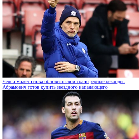
Челси может снова обновить свои трансферные рекорды:
Абрамович готов купить звездного нападающего