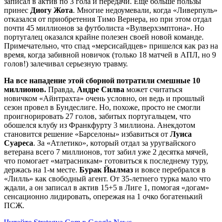
записал в актив по 3 гола и передачи. Еще больше пользы
принес
Диогу Жота
. Многие недоумевали, когда «Ливерпуль»
отказался от приобретения Тимо Вернера, но при этом отдал
почти 45 миллионов за футболиста «Вулверхэмптона». Но
португалец оказался крайне полезен своей новой команде.
Примечательно, что спад «мерсисайдцев» пришелся как раз на
время, когда забивной новичок (только 18 матчей в АПЛ, но 9
голов!) залечивал серьезную травму.
На все нападение этой сборной потратили смешные 10
миллионов.
Правда,
Андре Силва
может считаться
новичком «Айнтрахта» очень условно, он ведь и прошлый
сезон провел в Бундеслиге. Но, похоже, просто не смогли
проигнорировать 27 голов, забитых португальцем, что
обошелся клубу из Франкфурту 3 миллиона. Анекдотом
становится решение «Барселоны» избавиться от
Луиса
Суареса
. За «Атлетико», который отдал за уругвайского
ветерана всего 7 миллионов, тот забил уже 2 десятка мячей,
что помогает «матрасникам» готовиться к последнему туру,
держась на 1-м месте.
Бурак Йылмаз
и вовсе перебрался в
«Лилль» как свободный агент. От 35-летнего турка мало что
ждали, а он записал в актив 15+5 в Лиге 1, помогая «догам»
сенсационно лидировать, опережая на 1 очко богатенький
ПСЖ.