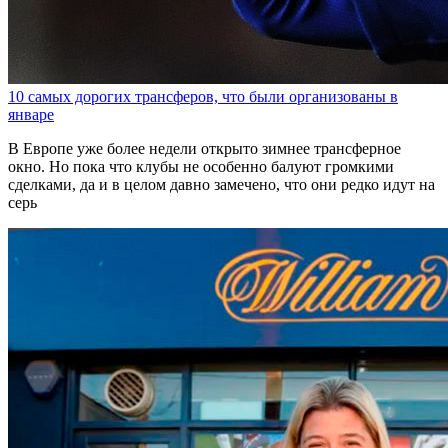
10 самых дорогих трансферов, что были организованы в
январе
В Европе уже более недели открыто зимнее трансферное
окно. Но пока что клубы не особенно балуют громкими
сделками, да и в целом давно замечено, что они редко идут на
серь