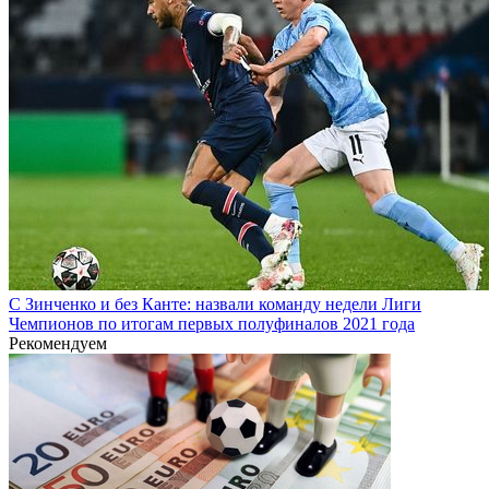
С Зинченко и без Канте: назвали команду недели Лиги
Чемпионов по итогам первых полуфиналов 2021 года
Рекомендуем