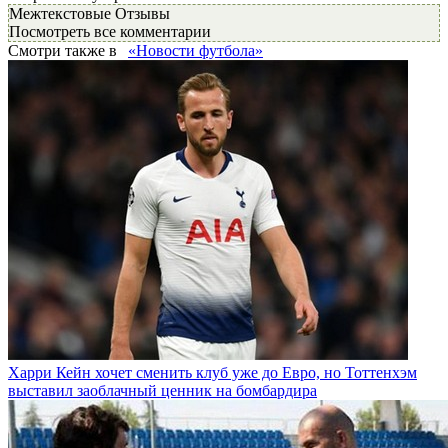
Межтекстовые Отзывы
Посмотреть все комментарии
Смотри также в
«Новости футбола»
Харри Кейн хочет сменить клуб уже до Евро, но Тоттенхэм
выставил заоблачный ценник на бомбардира