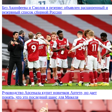
Без Акинфеева и Смолов в резерве: объявлен расширенный и
резервный список сборной России
Руководство Арсенала купит новичков Артете, но дает
понять, что это последний шанс для Микеля