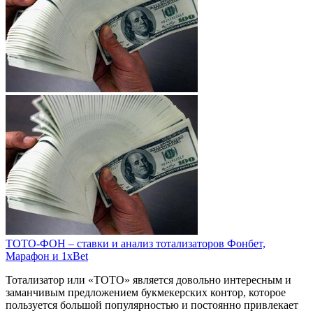
ТОТО-ФОН – ставки и анализ тотализаторов Фонбет,
Марафон и 1xBet
Тотализатор или «ТОТО» является довольно интересным и
заманчивым предложением букмекерских контор, которое
пользуется большой популярностью и постоянно привлекает