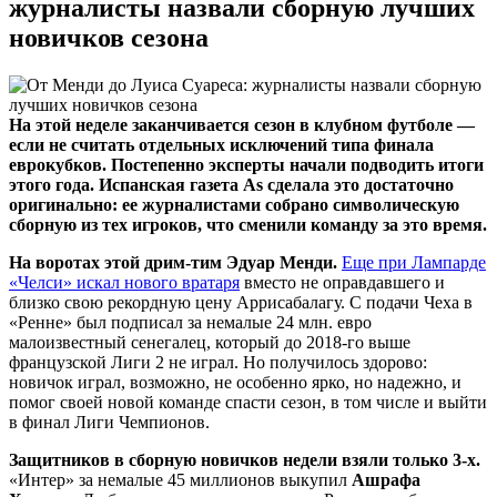
журналисты назвали сборную лучших
новичков сезона
На этой неделе заканчивается сезон в клубном футболе —
если не считать отдельных исключений типа финала
еврокубков. Постепенно эксперты начали подводить итоги
этого года. Испанская газета As сделала это достаточно
оригинально: ее журналистами собрано символическую
сборную из тех игроков, что сменили команду за это время.
На воротах этой дрим-тим Эдуар Менди.
Еще при Лампарде
«Челси» искал нового вратаря
вместо не оправдавшего и
близко свою рекордную цену Аррисабалагу. С подачи Чеха в
«Ренне» был подписал за немалые 24 млн. евро
малоизвестный сенегалец, который до 2018-го выше
французской Лиги 2 не играл. Но получилось здорово:
новичок играл, возможно, не особенно ярко, но надежно, и
помог своей новой команде спасти сезон, в том числе и выйти
в финал Лиги Чемпионов.
Защитников в сборную новичков недели взяли только 3-х.
«Интер» за немалые 45 миллионов выкупил
Ашрафа