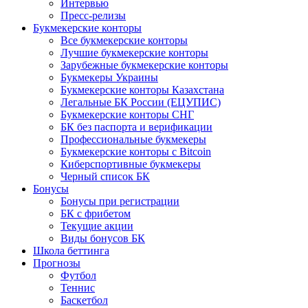
Интервью
Пресс-релизы
Букмекерские конторы
Все букмекерские конторы
Лучшие букмекерские конторы
Зарубежные букмекерские конторы
Букмекеры Украины
Букмекерские конторы Казахстана
Легальные БК России (ЕЦУПИС)
Букмекерские конторы СНГ
БК без паспорта и верификации
Профессиональные букмекеры
Букмекерские конторы с Bitcoin
Киберспортивные букмекеры
Черный список БК
Бонусы
Бонусы при регистрации
БК с фрибетом
Текущие акции
Виды бонусов БК
Школа беттинга
Прогнозы
Футбол
Теннис
Баскетбол