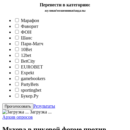
Перенести в категорию:
жулики/мошенники/кидалы
Марафон
Фаворит
ФОН
Шанс
Пари-Матч
10Bet
12bet
BetCity
EUROBET
Expekt
gamebookers
PartyBets
sportingbet
Букер.Ру
Результаты
Загрузка ...
Архив опросов
Мухова в пиковой форме против