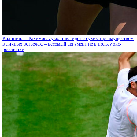
Калинина – Рахимова: украинка идёт с сухим преимуществом
в личных встречах, – весомый аргумент не в пользу экс-
россиянки