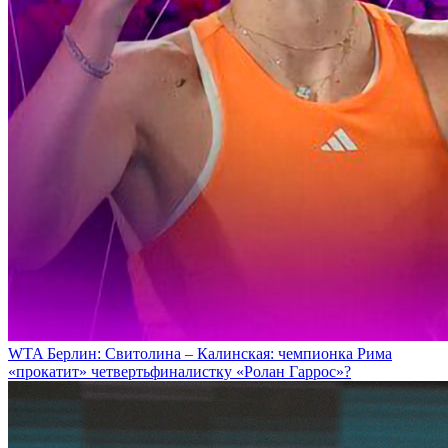
WTA Берлин: Свитолина – Калинская: чемпионка Рима
«прокатит» четвертьфиналистку «Ролан Гаррос»?