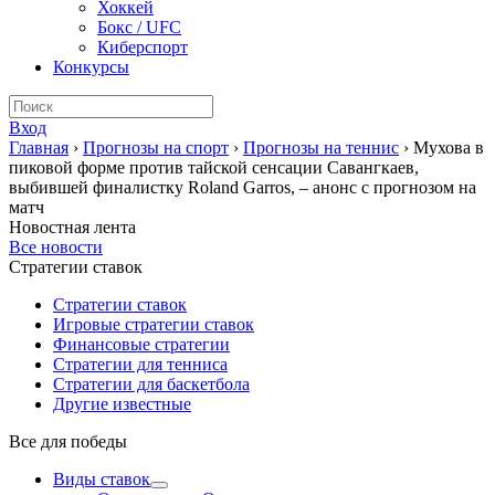
Хоккей
Бокс / UFC
Киберспорт
Конкурсы
Вход
Главная
›
Прогнозы на спорт
›
Прогнозы на теннис
›
Мухова в
пиковой форме против тайской сенсации Савангкаев,
выбившей финалистку Roland Garros, – анонс с прогнозом на
матч
Новостная лента
Все новости
Стратегии ставок
Стратегии ставок
Игровые стратегии ставок
Финансовые стратегии
Стратегии для тенниса
Стратегии для баскетбола
Другие известные
Все для победы
Виды ставок