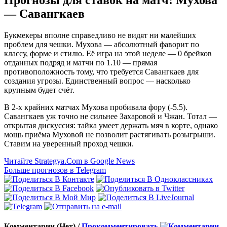
— Савангкаев
Букмекеры вполне справедливо не видят ни малейших
проблем для чешки. Мухова — абсолютный фаворит по
классу, форме и стилю. Её игра на этой неделе — 0 брейков
отданных подряд и матчи по 1.10 — прямая
противоположность тому, что требуется Савангкаев для
создания угрозы. Единственный вопрос — насколько
крупным будет счёт.
В 2-х крайних матчах Мухова пробивала фору (-5.5).
Савангкаев уж точно не сильнее Захаровой и Чжан. Тотал —
открытая дискуссия: тайка умеет держать мяч в корте, однако
мощь приёма Муховой не позволит растягивать розыгрыши.
Ставим на уверенный проход чешки.
Читайте Strategya.Com в Google News
Больше прогнозов в Telegram
Комментарии (Нет) /
Прокомментировать