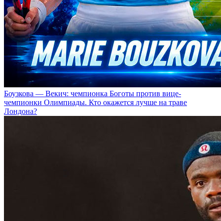
Боузкова — Векич: чемпионка Боготы против вице-
чемпионки Олимпиады. Кто окажется лучше на траве
Лондона?