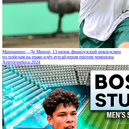
Маннарино – Де Минор, 13 июня: французский рекордсмен
по победам на траве идёт аутсайдером против чемпиона
Хертогенбоса-2024