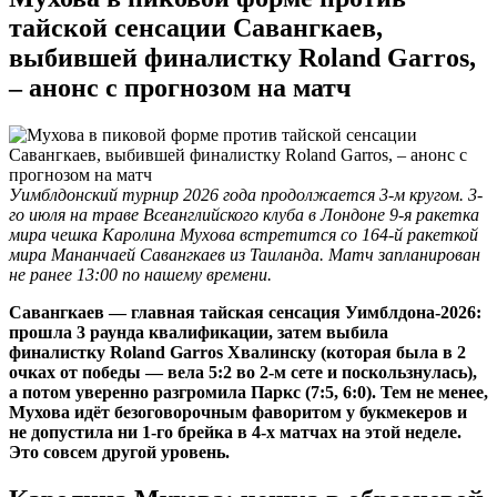
тайской сенсации Савангкаев,
выбившей финалистку Roland Garros,
– анонс с прогнозом на матч
Уимблдонский турнир 2026 года продолжается 3-м кругом. 3-
го июля на траве Всеанглийского клуба в Лондоне 9-я ракетка
мира чешка Каролина Мухова встретится со 164-й ракеткой
мира Мананчаей Савангкаев из Таиланда. Матч запланирован
не ранее 13:00 по нашему времени.
Савангкаев — главная тайская сенсация Уимблдона-2026:
прошла 3 раунда квалификации, затем выбила
финалистку Roland Garros Хвалинску (которая была в 2
очках от победы — вела 5:2 во 2-м сете и поскользнулась),
а потом уверенно разгромила Паркс (7:5, 6:0). Тем не менее,
Мухова идёт безоговорочным фаворитом у букмекеров и
не допустила ни 1-го брейка в 4-х матчах на этой неделе.
Это совсем другой уровень.