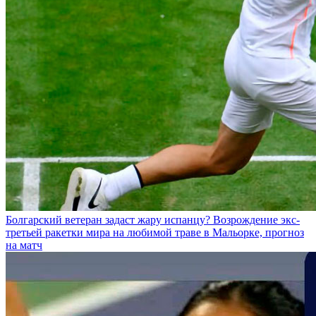
Болгарский ветеран задаст жару испанцу? Возрождение экс-
третьей ракетки мира на любимой траве в Мальорке, прогноз
на матч