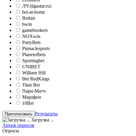
ЛЧ (ligastar.ru)
bet-at-home
Betfair
bwin
gamebookers
NOXwin
PartyBets
Pinnaclesports
Planetofbets
Sportingbet
UNIBET
William Hill
Bet RedKings
Titan Bet
Пари-Матч
Марафон
10Bet
Результаты
Загрузка ...
Архив опросов
Опросы