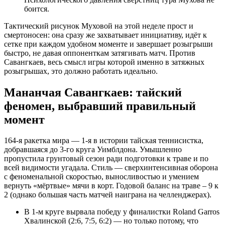
боится.
Тактический рисунок Муховой на этой неделе прост и
смертоносен: она сразу же захватывает инициативу, идёт к
сетке при каждом удобном моменте и завершает розыгрыши
быстро, не давая оппоненткам затягивать матч. Против
Савангкаев, весь смысл игры которой именно в затяжных
розыгрышах, это должно работать идеально.
Мананчая Савангкаев: тайский
феномен, выбравший правильный
момент
164-я ракетка мира — 1-я в истории тайская теннисистка,
добравшаяся до 3-го круга Уимблдона. Умышленно
пропустила грунтовый сезон ради подготовки к траве и по
всей видимости угадала. Стиль — сверхинтенсивная оборона
с феноменальной скоростью, выносливостью и умением
вернуть «мёртвые» мячи в корт. Годовой баланс на траве – 9 к
2 (однако большая часть матчей наиграна на челленджерах).
В 1-м круге вырвала победу у финалистки Roland Garros
Хвалинской (2:6, 7:5, 6:2) — но только потому, что