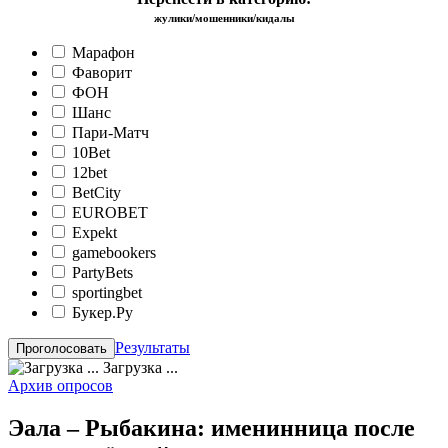
жулики/мошенники/кидалы
Марафон
Фаворит
ФОН
Шанс
Пари-Матч
10Bet
12bet
BetCity
EUROBET
Expekt
gamebookers
PartyBets
sportingbet
Букер.Ру
Результаты
Загрузка ...
Архив опросов
Эала – Рыбакина: именинница после