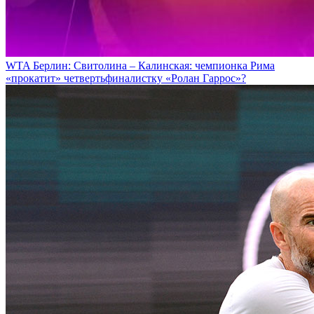
WTA Берлин: Свитолина – Калинская: чемпионка Рима
«прокатит» четвертьфиналистку «Ролан Гаррос»?