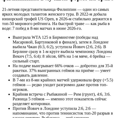
21-летняя представительница Филиппин — один из самых
ярких молодых талантов женского тура. В 2022-м добыла
юниорский трофей US Open, в 2026-м стабильно держится в
топ-50 мирового рейтинга. На быстрой траве — как рыба в
воде: 7 побед в 8-ми матчах в июне 2026-го.
Выиграла WTA 125 в Бирмингеме (победы над
Масаровой, Бартунковой в финале), затем в Лондоне
выбила Чжан (6:3, 6:2), уступила Йович (2:6, 2:6). В
Берлине сразу в 1-м круге выбила чемпионку Лондона
Векич (7:5, 6:4): 8 эйсов, 68% на 1-м мяче, 4 брейка —
сильный старт.
На подаче выигрывает 66% очков — добротно для 35-й
ракетки. 37% выигранных геймов на приёме — умеет
создавать давление.
В 7-ми из 8-ми крайних матчей удерживала фору (+5.5)
геймов — редко уходит разгромно даже против топ-
игроков.
Крайняя встреча с Рыбакиной — Рим (грунт), 4:6, 3:6.
Разница 5 геймов — именно этот показатель сейчас
разделяет котировки.
Против Йович в Лондоне уступила 2:6, 2:6 —
напоминание, что против теннисисток топ-20 разрыв в
классе ощутим. Рыбакина — ещё сложнее.