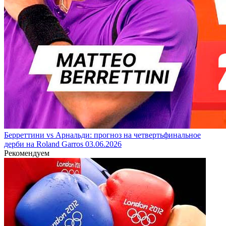
Берреттини vs Арнальди: прогноз на четвертьфинальное
дерби на Roland Garros 03.06.2026
Рекомендуем