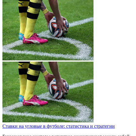
Ставки на угловые в футболе: статистика и стратегии