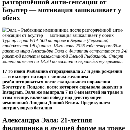
разгорячённой анти-сенсации от
Боултер — мотивация зашкаливает у
обеих
Турнир серии WTA 500 на траве в Берлине (Германия)
продолжает 1/8 финала. 18-го июня 2026 года вечером 35-я
ракетка мира Александра Эала с Филиппин встретится со 2-й
ракеткой планеты казахстанкой Еленой Рыбакиной. Старт
матча намечен на 18:30 по восточно-европейскому времени.
17-го июня Рыбакина отпраздновала 27-й день рождения
— и выходит на корт с явным желанием
реабилитироваться после скандального поражения
Боултеру в Лондоне, после которого скрывала аккаунт в
Instagram. Эала же выиграла 7 из 8-ми матчей на траве в
этом месяце, включая победу над действующей
чемпионкой Лондона Донной Векич. Предвкушаем
интригующую баталию
Александра Эала: 21-летняя
филиппинка в лучшей форме на траве