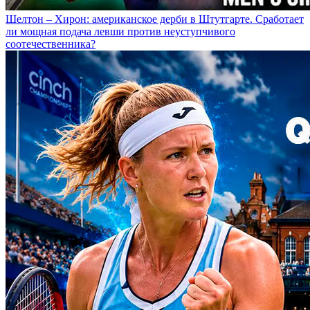
Шелтон – Хирон: американское дерби в Штутгарте. Сработает
ли мощная подача левши против неуступчивого
соотечественника?