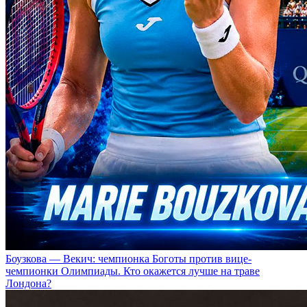
Боузкова — Векич: чемпионка Боготы против вице-
чемпионки Олимпиады. Кто окажется лучше на траве
Лондона?