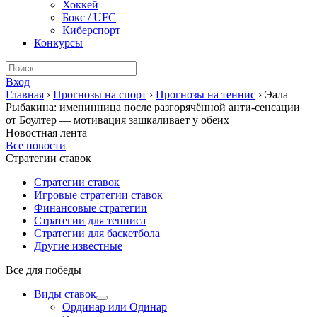
Хоккей
Бокс / UFC
Киберспорт
Конкурсы
Вход
Главная
›
Прогнозы на спорт
›
Прогнозы на теннис
›
Эала –
Рыбакина: именинница после разгорячённой анти-сенсации
от Боултер — мотивация зашкаливает у обеих
Новостная лента
Все новости
Стратегии ставок
Стратегии ставок
Игровые стратегии ставок
Финансовые стратегии
Стратегии для тенниса
Стратегии для баскетбола
Другие известные
Все для победы
Виды ставок
Ординар или Одинар