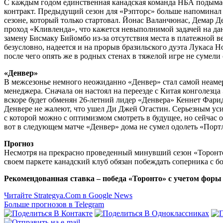
С каждым годом единственная канадская команда НБА подыма
контракт. Предыдущий сезон для «Рэпторс» больше напоминал с
сезоне, который только стартовал. Йонас Валанчюнас, Демар Де
проход «Кливленда», что кажется невыполнимой задачей на дан
замену Бисмаку Бийомбо из-за отсутствия места в платежной в
безусловно, надеется и на прорыв бразильского дуэта Лукаса Н
после чего опять же в родных стенах в тяжелой игре не сумел
«Денвер»
В межсезонье немного неожиданно «Денвер» стал самой неам
менеджера. Сначала он настоял на переезде с Китая конголез
вскоре будет обменян 26-летний лидер «Денвера» Кеннет Фарид
Денвере не жалеют, что ушел Ди Джей Огастин. Серьезным уси
с которой можно с оптимизмом смотреть в будущее, но сейчас о
вот в следующем матче «Денвер» дома не сумел одолеть «Портл
Прогноз
Несмотря на прекрасно проведенный минувший сезон «Торонто
своем паркете канадский клуб обязан побеждать соперника с б
Рекомендованная ставка – победа «Торонто» с учетом форы (
Читайте Strategya.Com в Google News
Больше прогнозов в Telegram