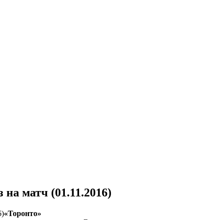
 на матч (01.11.2016)
«Торонто»