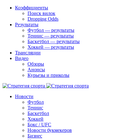
Коэффициенты
Поиск вилок
Dropping Odds
Результаты
Футбол — результаты
Теннис — результаты
Баскетбол — результаты
Хоккей — результаты
Трансляции
Видео
Обзоры
Анонсы
Курьезы и приколы
Новости
Футбол
Теннис
Баскетбол
Хоккей
Бокс / UFC
Новости букмекеров
Бизнес