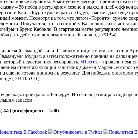
ется на новые вершины. В минувшем месяце с президентом и г
казку – 56 побед в регулярном сезоне и выход в плей-офф конф
розан и Кайл Лоури хуже играть не будут, а может даже еще про
ный момент. Несмотря на том, что летом «Торонто» сумело сохра
едомости. Получается, что за спиной у Валанчюнаса остается л
огейры и Бруно Кабокло. В стартовом матче регулярного чемпион
и обыграть действующих чемпионов «Кливленд» (91:94).
ериканской командой лиги. Главным инициатором этого стал А
ца Эммануэля Мудиая, а затем положительно повлиял на балканц
, который перестал прогрессировать.
«Наггетс»
провели немного
лением станет атакующий защитник Джамал Маррэй, которого вы
на еще не готова приносить результат. Для победы в стартовом т
енд» (103:105 ОТ).
» дважды проиграло «Денверу». Но сейчас разница в подборе и
ольшим запасом.
-4.5) (коэффициент – 1.60)