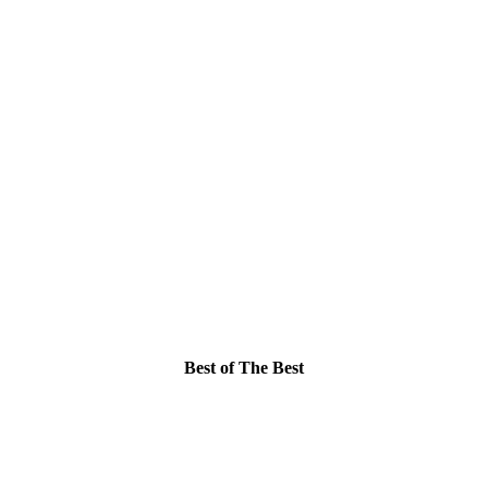
Вest of The Best