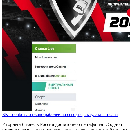
БК Leonbets: зеркало рабочее на сегодня, актуальный сайт
Игорный бизнес в России достаточно специфичен. С одной
стороны, уже давно проведена его легализация, и гэмблингом