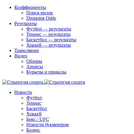
Коэффициенты
Поиск вилок
Dropping Odds
Результаты
Футбол — результаты
Теннис — результаты
Баскетбол — результаты
Хоккей — результаты
Трансляции
Видео
Обзоры
Анонсы
Курьезы и приколы
Новости
Футбол
Теннис
Баскетбол
Хоккей
Бокс / UFC
Новости букмекеров
Бизнес