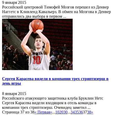
9 января 2015
Российский центровой Тимофей Мозгов перешел из Денвер
Наггетс в Кливленд Кавальерз. В обмен на Мозгова в Денвер
отправились два выбора в первом ...
Сергея Карасева видели в компании трех стриптизерш в
день игры
8 января 2015
Российского атакующего защитника клуба Бруклин Нетс
Сергея Карасева видели входящим в отель команды в
компании трех стриптизерш. Очевидец заметил ...
Страница 37 из 38
« Первая
«
...
10
20
30
...
34
35
36
37
38
»