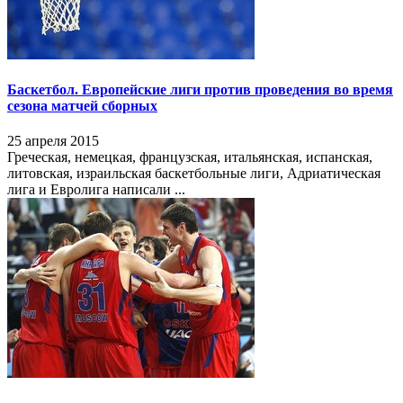
Баскетбол. Европейские лиги против проведения во время
сезона матчей сборных
25 апреля 2015
Греческая, немецкая, французская, итальянская, испанская,
литовская, израильская баскетбольные лиги, Адриатическая
лига и Евролига написали ...