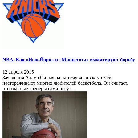
NBA. Как «Нью-Йорк» и «Миннесота» иммитируют борьбу
12 апреля 2015
Заявления Адама Сильвера на тему «слива» матчей
настораживают многих любителей баскетбола. Он считает,
что главные тренеры сами несут ...