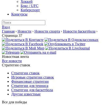
Хоккей
Бокс / UFC
Киберспорт
Конкурсы
Вход
Главная
›
Новости
›
Новости спорта
›
Новости баскетбола
›
Страница 37
Новостная лента
Все новости
Стратегии ставок
Стратегии ставок
Игровые стратегии ставок
Финансовые стратегии
Стратегии для тенниса
Стратегии для баскетбола
Другие известные
Все для победы