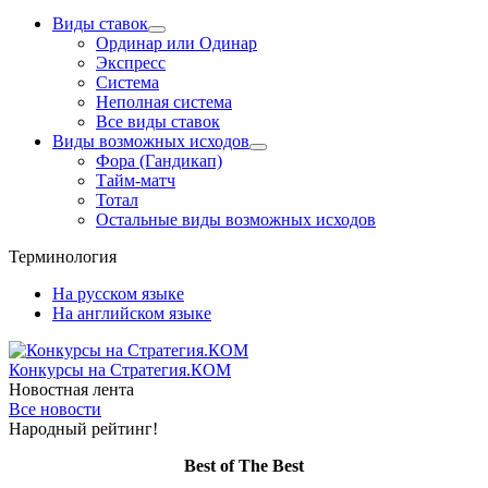
Виды ставок
Ординар или Одинар
Экспресс
Система
Неполная система
Все виды ставок
Виды возможных исходов
Фора (Гандикап)
Тайм-матч
Тотал
Остальные виды возможных исходов
Терминология
На русском языке
На английском языке
Конкурсы
на Стратегия.КОМ
Новостная лента
Все новости
Народный рейтинг!
Вest of The Best