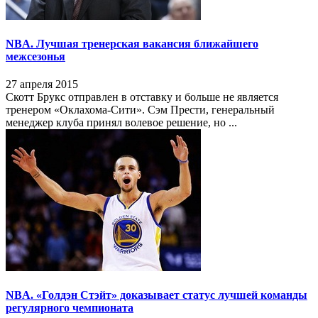
NBA. Лучшая тренерская вакансия ближайшего
межсезонья
27 апреля 2015
Скотт Брукс отправлен в отставку и больше не является
тренером «Оклахома-Сити». Сэм Прести, генеральный
менеджер клуба принял волевое решение, но ...
NBA. «Голдэн Стэйт» доказывает статус лучшей команды
регулярного чемпионата