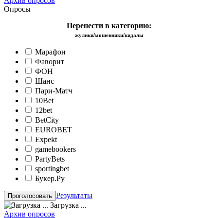
Архив опросов
Опросы
Перенести в категорию:
жулики/мошенники/кидалы
Марафон
Фаворит
ФОН
Шанс
Пари-Матч
10Bet
12bet
BetCity
EUROBET
Expekt
gamebookers
PartyBets
sportingbet
Букер.Ру
Результаты
Загрузка ...
Архив опросов