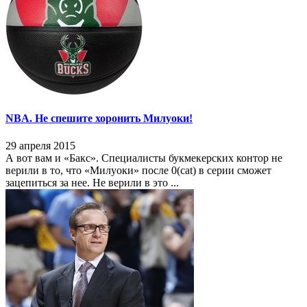
NBA. Не спешите хоронить Милуоки!
29 апреля 2015
А вот вам и «Бакс». Специалисты букмекерских контор не
верили в то, что «Милуоки» после 0(cat) в серии сможет
зацепиться за нее. Не верили в это ...