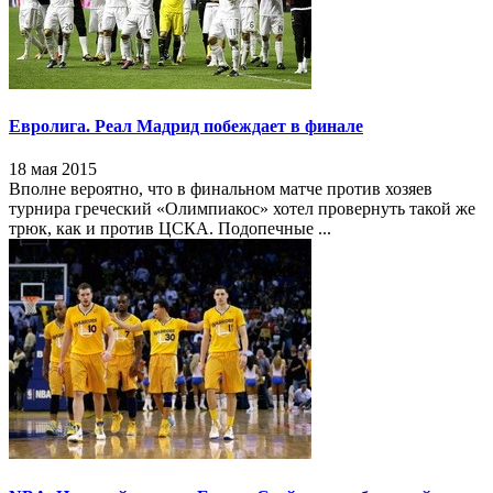
Евролига. Реал Мадрид побеждает в финале
18 мая 2015
Вполне вероятно, что в финальном матче против хозяев
турнира греческий «Олимпиакос» хотел провернуть такой же
трюк, как и против ЦСКА. Подопечные ...