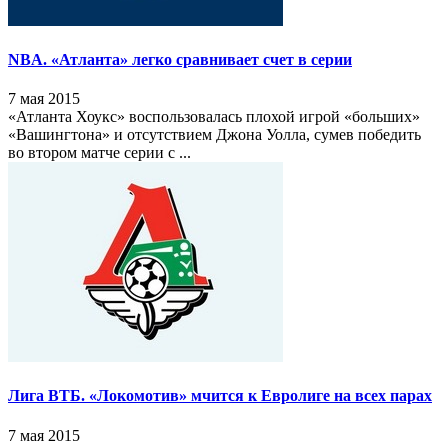
NBA. «Атланта» легко сравнивает счет в серии
7 мая 2015
«Атланта Хоукс» воспользовалась плохой игрой «больших»
«Вашингтона» и отсутствием Джона Уолла, сумев победить
во втором матче серии с ...
Лига ВТБ. «Локомотив» мчится к Евролиге на всех парах
7 мая 2015