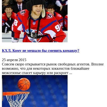
КХЛ. Кому не мешало бы сменить команду?
25 апреля 2015
Совсем скоро открывается рынок свободных агентов. Вполне
возможно, что для некоторых хоккеистов ближайшее
межсезонье спасет карьеру или раскроет ...