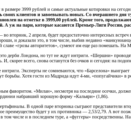
ь своих клиентов и завоевывать новых. Со вчерашнего дня т
тановлен на отметке в 3999,00 рублей. Кроме того, продолж
ей. А уж на пари, которые касаются Премьер-Лиги России, р
— во вторник, 2 апреля, будет предостаточно интересных встреч
оши, и доказали это, в том числе, выбив недавно «манкунианце
 славе «грозы авторитетов», сумеют им еще раз помешать. На М
это дерби Лондона, но тут не ждут интриги. «Шершни» проводят
И, скорее всего, снова останутся без очков и сегодня: на подо
 интриги. Эксперты не сомневаются, что «Барселона» выиграет на
ут борьбы. Хотя гости из Мадрида идут 4-ми, «попугайчики» в
ным фаворитом. «Милан», несмотря на последние осечки, должен 
ардинии набравший хорошую форму «Кальяри» (1,86).
вертьфиналы. В одной паре вторника сыграют представители вто
шое преимущество будет у их противника — 2,53/2,79. А вот позж
 в том числе и в последнем туре, а «фуггеры» посредственны. Н