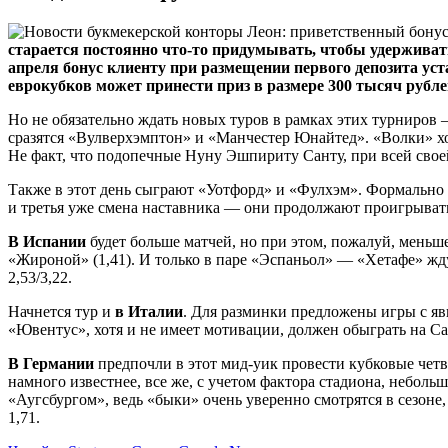
старается постоянно что-то придумывать, чтобы удерживат
апреля бонус клиенту при размещении первого депозита ус
еврокубков может принести приз в размере 300 тысяч рубл
Но не обязательно ждать новых туров в рамках этих турниров 
сразятся «Вулверхэмптон» и «Манчестер Юнайтед». «Волки» хор
Не факт, что подопечные Нуну Эшпириту Санту, при всей своей
Также в этот день сыграют «Уотфорд» и «Фулхэм». Формально 
и третья уже смена наставника — они продолжают проигрывать. 
В Испании
будет больше матчей, но при этом, пожалуй, меньше
«Жироной» (1,41). И только в паре «Эспаньол» — «Хетафе» жд
2,53/3,22.
Начнется тур и
в Италии
. Для разминки предложены игры с яв
«Ювентус», хотя и не имеет мотивации, должен обыграть на С
В Германии
предпочли в этот мид-уик провести кубковые чет
намного известнее, все же, с учетом фактора стадиона, неболь
«Аугсбургом», ведь «быки» очень уверенно смотрятся в сезоне,
1,71.