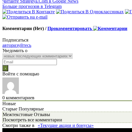
Читайте Strategya.Com в Google News
Больше прогнозов в Telegram
Комментарии (Нет) /
Прокомментировать
Подписаться
авторизуйтесь
Уведомить о
Войти с помощью
0
комментариев
Новые
Старые
Популярные
Межтекстовые Отзывы
Посмотреть все комментарии
Смотри также в
«Текущие акции и бонусы»