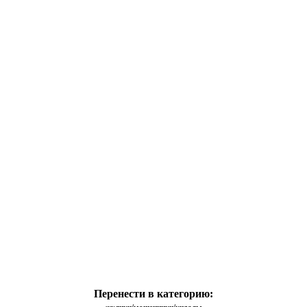
Перенести в категорию: