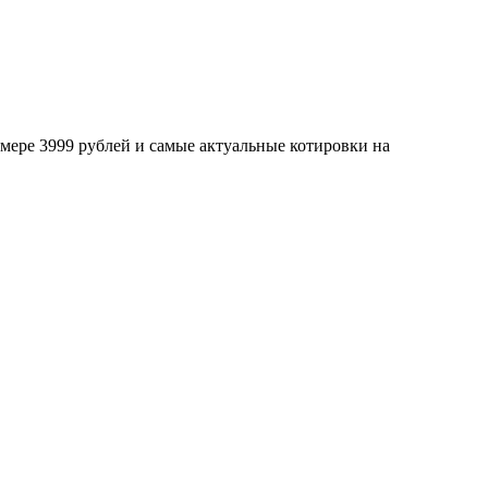
мере 3999 рублей и самые актуальные котировки на