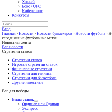
Хоккей
Бокс / UFC
Киберспорт
Конкурсы
Вход
Главная
›
Новости
›
Новости букмекеров
›
Новости футбола
›
Н
сегодняшние футбольные матчи
Новостная лента
Все новости
Стратегии ставок
Стратегии ставок
Игровые стратегии ставок
Финансовые стратегии
Стратегии для тенниса
Стратегии для баскетбола
Другие известные
Все для победы
Виды ставок
Ординар или Одинар
Экспресс