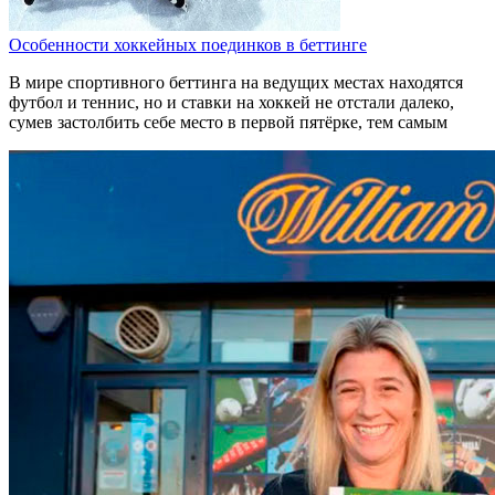
Особенности хоккейных поединков в беттинге
В мире спортивного беттинга на ведущих местах находятся
футбол и теннис, но и ставки на хоккей не отстали далеко,
сумев застолбить себе место в первой пятёрке, тем самым