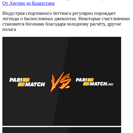
От Англии до Казахстана
Индустрия спортивного беттинга регулярно порождает
легенды о баснословных джекпотах. Некоторые счастливчики
становятся богачами благодаря холодному расчёту, другие
полага