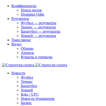
Коэффициенты
Поиск вилок
Dropping Odds
Результаты
Футбол — результаты
Теннис — результаты
Баскетбол — результаты
Хоккей — результаты
Трансляции
Видео
Обзоры
Анонсы
Курьезы и приколы
Новости
Футбол
Теннис
Баскетбол
Хоккей
Бокс / UFC
Новости букмекеров
Бизнес