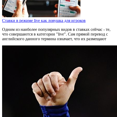
Ставки в режиме live как ловушка для игроков
Одним из наиболее популярных видов в ставках сейчас - те,
что совершаются в категории "live". Сам прямой перевод с
английского данного термина означает, что их размещают