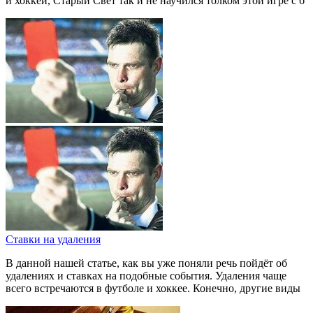
и хоккей, Старый Свет так и не научился толком этой игре с б
Ставки на удаления
В данной нашей статье, как вы уже поняли речь пойдёт об
удалениях и ставках на подобные события. Удаления чаще
всего встречаются в футболе и хоккее. Конечно, другие виды