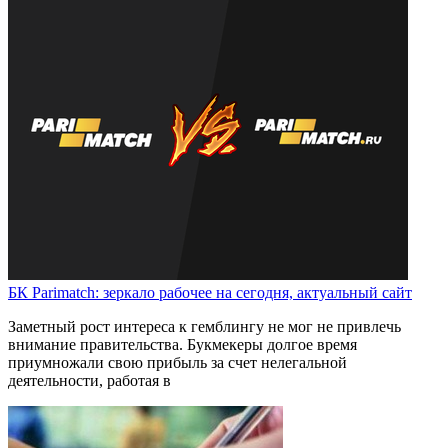
БК Parimatch: зеркало рабочее на сегодня, актуальный сайт
Заметный рост интереса к гемблингу не мог не привлечь
внимание правительства. Букмекеры долгое время
приумножали свою прибыль за счет нелегальной
деятельности, работая в