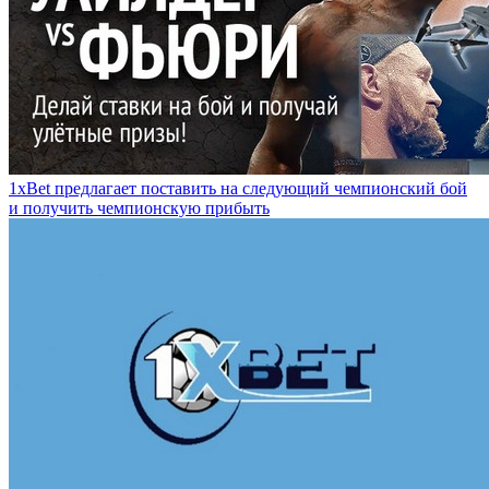
1xBet предлагает поставить на следующий чемпионский бой
и получить чемпионскую прибыть