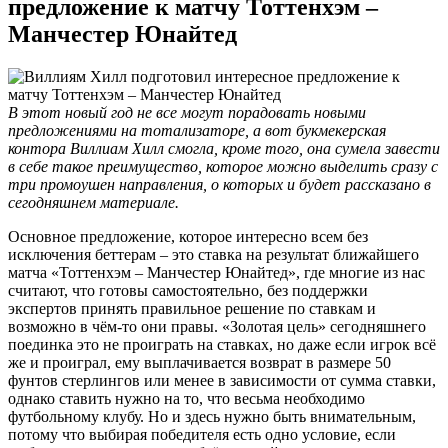
предложение к матчу Тоттенхэм –
Манчестер Юнайтед
В этот новый год не все могут порадовать новыми
предложениями на тотализаторе, а вот букмекерская
контора Виллиам Хилл смогла, кроме того, она сумела завести
в себе такое преимущество, которое можно выделить сразу с
три промоушен направления, о которых и будет рассказано в
сегодняшнем материале.
Основное предложение, которое интересно всем без
исключения беттерам – это ставка на результат ближайшего
матча «Тоттенхэм – Манчестер Юнайтед», где многие из нас
считают, что готовы самостоятельно, без поддержки
экспертов принять правильное решение по ставкам и
возможно в чём-то они правы. «Золотая цель» сегодняшнего
поединка это не проиграть на ставках, но даже если игрок всё
же и проиграл, ему выплачивается возврат в размере 50
фунтов стерлингов или менее в зависимости от сумма ставки,
однако ставить нужно на то, что весьма необходимо
футбольному клубу. Но и здесь нужно быть внимательным,
потому что выбирая победителя есть одно условие, если