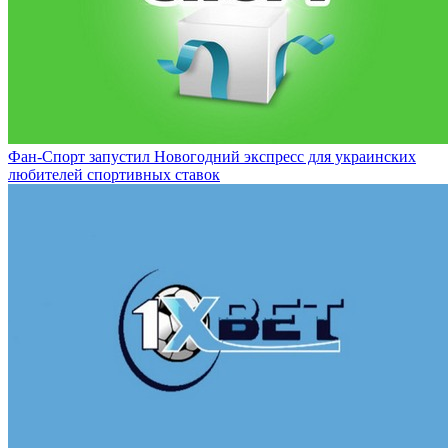
Фан-Спорт запустил Новогодний экспресс для украинских
любителей спортивных ставок