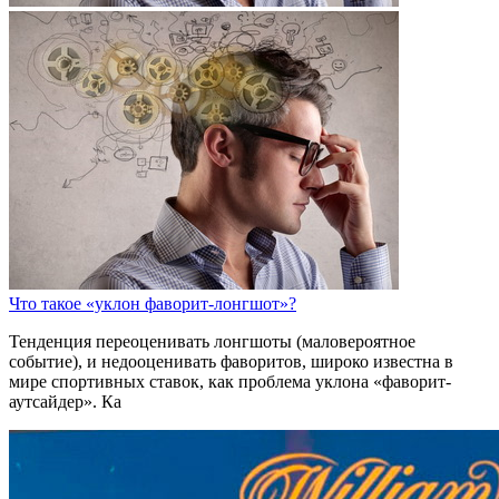
Что такое «уклон фаворит-лонгшот»?
Тенденция переоценивать лонгшоты (маловероятное
событие), и недооценивать фаворитов, широко известна в
мире спортивных ставок, как проблема уклона «фаворит-
аутсайдер». Ка