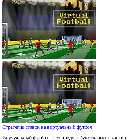
Стратегия ставок на виртуальный футбол
Виртуальный футбол – это продукт букмекерских контор,