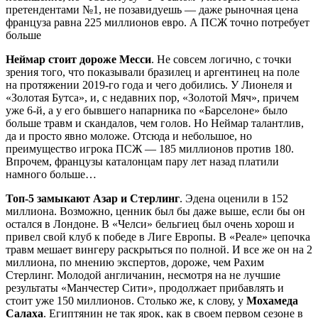
претендентами №1, не позавидуешь — даже рыночная цена
француза равна 225 миллионов евро. А ПСЖ точно потребует
больше
Неймар стоит дороже Месси
. Не совсем логично, с точки
зрения того, что показывали бразилец и аргентинец на поле
на протяжении 2019-го года и чего добились. У Лионеля и
«Золотая Бутса», и, с недавних пор, «Золотой Мяч», причем
уже 6-й, а у его бывшего напарника по «Барселоне» было
больше травм и скандалов, чем голов. Но Неймар талантлив,
да и просто явно моложе. Отсюда и небольшое, но
преимущество игрока ПСЖ — 185 миллионов против 180.
Впрочем, французы каталонцам пару лет назад платили
намного больше…
Топ-5 замыкают Азар и Стерлинг
. Эдена оценили в 152
миллиона. Возможно, ценник был бы даже выше, если бы он
остался в Лондоне. В «Челси» бельгиец был очень хорош и
привел свой клуб к победе в Лиге Европы. В «Реале» цепочка
травм мешает вингеру раскрыться по полной. И все же он на 2
миллиона, по мнению экспертов, дороже, чем Рахим
Стерлинг. Молодой англичанин, несмотря на не лучшие
результаты «Манчестер Сити», продолжает прибавлять и
стоит уже 150 миллионов. Столько же, к слову, у
Мохамеда
Салаха
. Египтянин не так ярок, как в своем первом сезоне в