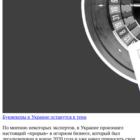
Букмекеры в Украине останутся в тени
По мнению некоторых экспертов, в Украине произошел
настоящий «прорыв» в игорном бизнесе, который был
легализирован в конце 2020 года и уже начал приносить свои