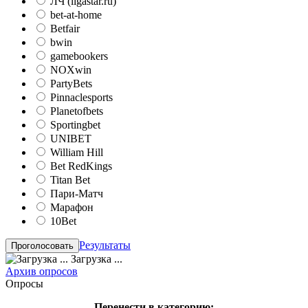
ЛЧ (ligastar.ru)
bet-at-home
Betfair
bwin
gamebookers
NOXwin
PartyBets
Pinnaclesports
Planetofbets
Sportingbet
UNIBET
William Hill
Bet RedKings
Titan Bet
Пари-Матч
Марафон
10Bet
Результаты
Загрузка ...
Архив опросов
Опросы
Перенести в категорию: