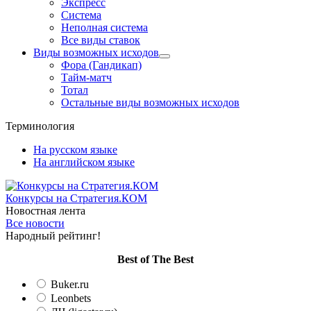
Экспресс
Система
Неполная система
Все виды ставок
Виды возможных исходов
Фора (Гандикап)
Тайм-матч
Тотал
Остальные виды возможных исходов
Терминология
На русском языке
На английском языке
Конкурсы
на Стратегия.КОМ
Новостная лента
Все новости
Народный рейтинг!
Вest of The Best
Buker.ru
Leonbets