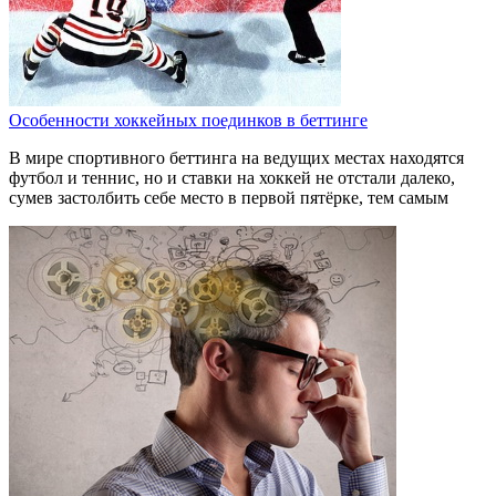
Особенности хоккейных поединков в беттинге
В мире спортивного беттинга на ведущих местах находятся
футбол и теннис, но и ставки на хоккей не отстали далеко,
сумев застолбить себе место в первой пятёрке, тем самым