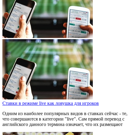
Ставки в режиме live как ловушка для игроков
Одним из наиболее популярных видов в ставках сейчас - те,
что совершаются в категории "live". Сам прямой перевод с
английского данного термина означает, что их размещают