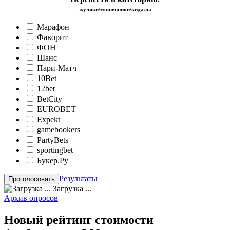
жулики/мошенники/кидалы
Марафон
Фаворит
ФОН
Шанс
Пари-Матч
10Bet
12bet
BetCity
EUROBET
Expekt
gamebookers
PartyBets
sportingbet
Букер.Ру
Результаты
Загрузка ...
Архив опросов
Новый рейтинг стоимости