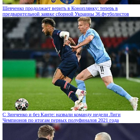
Шевченко продолжает верить в Коноплянку: теперь в
предварительной заявке сборной Украины 36 футболистов
С Зинченко и без Канте: назвали команду недели Лиги
Чемпионов по итогам первых полуфиналов 2021 года