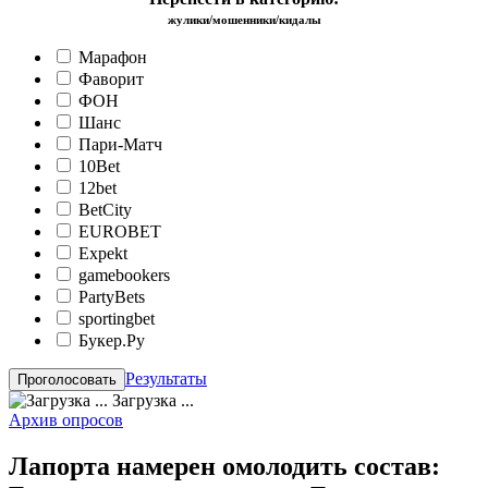
жулики/мошенники/кидалы
Марафон
Фаворит
ФОН
Шанс
Пари-Матч
10Bet
12bet
BetCity
EUROBET
Expekt
gamebookers
PartyBets
sportingbet
Букер.Ру
Результаты
Загрузка ...
Архив опросов
Лапорта намерен омолодить состав: