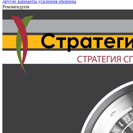
другие варианты усиления обороны
Рекомендуем