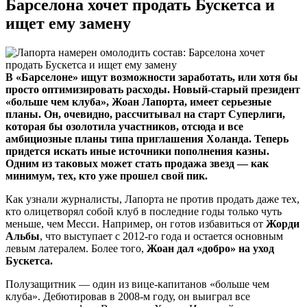
Барселона хочет продать Бускетса и
ищет ему замену
В «Барселоне» ищут возможности заработать, или хотя бы
просто оптимизировать расходы. Новый-старый президент
«больше чем клуба», Жоан Лапорта, имеет серьезные
планы. Он, очевидно, рассчитывал на старт Суперлиги,
которая бы озолотила участников, отсюда и все
амбициозные планы типа приглашения Холанда. Теперь
придется искать иные источники пополнения казны.
Одним из таковых может стать продажа звезд — как
минимум, тех, кто уже прошел свой пик.
Как узнали журналисты, Лапорта не против продать даже тех,
кто олицетворял собой клуб в последние годы только чуть
меньше, чем Месси. Например, он готов избавиться от
Жорди
Альбы
, что выступает с 2012-го года и остается основным
левым латералем. Более того,
Жоан дал «добро» на уход
Бускетса.
Полузащитник — один из вице-капитанов «больше чем
клуба». Дебютировав в 2008-м году, он выиграл все