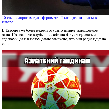
10 самых дорогих трансферов, что были организованы в
январе
В Европе уже более недели открыто зимнее трансферное
окно. Но пока что клубы не особенно балуют громкими
сделками, да и в целом давно замечено, что они редко идут на
серь