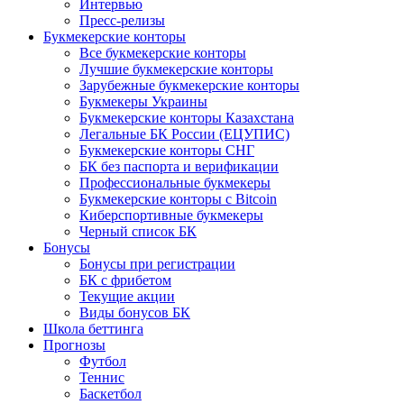
Интервью
Пресс-релизы
Букмекерские конторы
Все букмекерские конторы
Лучшие букмекерские конторы
Зарубежные букмекерские конторы
Букмекеры Украины
Букмекерские конторы Казахстана
Легальные БК России (ЕЦУПИС)
Букмекерские конторы СНГ
БК без паспорта и верификации
Профессиональные букмекеры
Букмекерские конторы с Bitcoin
Киберспортивные букмекеры
Черный список БК
Бонусы
Бонусы при регистрации
БК с фрибетом
Текущие акции
Виды бонусов БК
Школа беттинга
Прогнозы
Футбол
Теннис
Баскетбол