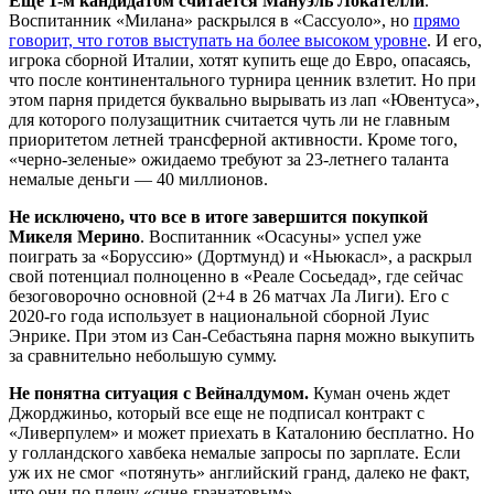
Еще 1-м кандидатом считается Мануэль Локателли
.
Воспитанник «Милана» раскрылся в «Сассуоло», но
прямо
говорит, что готов выступать на более высоком уровне
. И его,
игрока сборной Италии, хотят купить еще до Евро, опасаясь,
что после континентального турнира ценник взлетит. Но при
этом парня придется буквально вырывать из лап «Ювентуса»,
для которого полузащитник считается чуть ли не главным
приоритетом летней трансферной активности. Кроме того,
«черно-зеленые» ожидаемо требуют за 23-летнего таланта
немалые деньги — 40 миллионов.
Не исключено, что все в итоге завершится покупкой
Микеля Мерино
. Воспитанник «Осасуны» успел уже
поиграть за «Боруссию» (Дортмунд) и «Ньюкасл», а раскрыл
свой потенциал полноценно в «Реале Сосьедад», где сейчас
безоговорочно основной (2+4 в 26 матчах Ла Лиги). Его с
2020-го года использует в национальной сборной Луис
Энрике. При этом из Сан-Себастьяна парня можно выкупить
за сравнительно небольшую сумму.
Не понятна ситуация с Вейналдумом.
Куман очень ждет
Джорджиньо, который все еще не подписал контракт с
«Ливерпулем» и может приехать в Каталонию бесплатно. Но
у голландского хавбека немалые запросы по зарплате. Если
уж их не смог «потянуть» английский гранд, далеко не факт,
что они по плечу «сине-гранатовым».