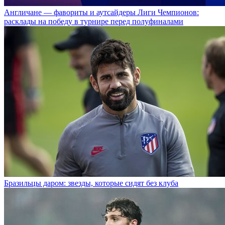
Англичане — фавориты и аутсайдеры Лиги Чемпионов:
расклады на победу в турнире перед полуфиналами
Бразильцы даром: звезды, которые сидят без клуба