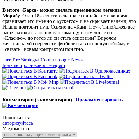
В итоге «Барса» может сделать преемником легенды
Морибу
. Отец 18-летнего испанца с гвинейскими корнями
сравнивает его именно с Бускетсом и не скрывает надежд, что
Илаиш повторит путь Серхио на «Камп Ноу». Тинэйджер все
чаще выходит за основную команду, в том числе и в
«Класико», но готов ли он стать основным? Впрочем,
желание клуба перевести футболиста в основную обойму и
«связать» новым контрактом понятно.
Читайте Strategya.Com в Google News
Больше прогнозов в Telegram
Комментарии (3 комментария) /
Прокомментировать
Подписаться
авторизуйтесь
Уведомить о