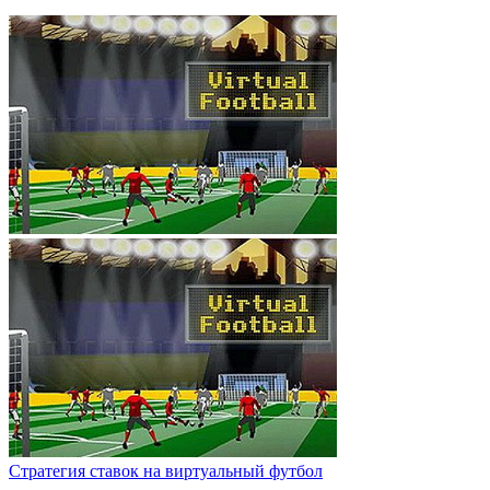
Стратегия ставок на виртуальный футбол