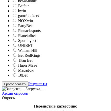
bet-at-home
Betfair
bwin
gamebookers
NOXwin
PartyBets
Pinnaclesports
Planetofbets
Sportingbet
UNIBET
William Hill
Bet RedKings
Titan Bet
Пари-Матч
Марафон
10Bet
Результаты
Загрузка ...
Архив опросов
Опросы
Перенести в категорию: