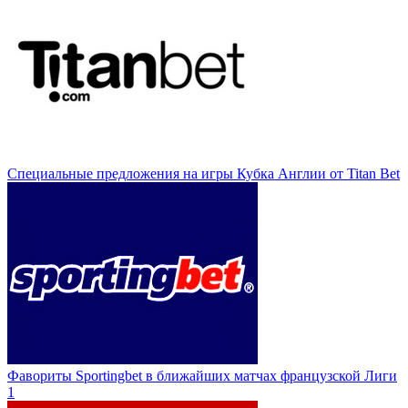
Специальные предложения на игры Кубка Англии от Titan Bet
Фавориты Sportingbet в ближайших матчах французской Лиги
1