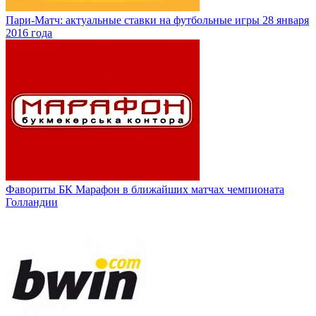
Пари-Матч: актуальные ставки на футбольные игры 28 января
2016 года
Фавориты БК Марафон в ближайших матчах чемпионата
Голландии