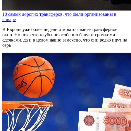
10 самых дорогих трансферов, что были организованы в
январе
В Европе уже более недели открыто зимнее трансферное
окно. Но пока что клубы не особенно балуют громкими
сделками, да и в целом давно замечено, что они редко идут на
серь