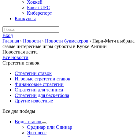
Хоккей
Бокс / UFC
Киберспорт
Конкурсы
Вход
Главная
›
Новости
›
Новости букмекеров
›
Пари-Матч выбрала
самые интересные игры субботы в Кубке Англии
Новостная лента
Все новости
Стратегии ставок
Стратегии ставок
Игровые стратегии ставок
Финансовые стратегии
Стратегии для тенниса
Стратегии для баскетбола
Другие известные
Все для победы
Виды ставок
Ординар или Одинар
Экспресс