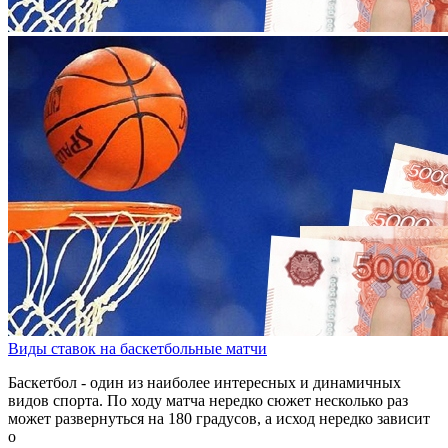
Виды ставок на баскетбольные матчи
Баскетбол - один из наиболее интересных и динамичных
видов спорта. По ходу матча нередко сюжет несколько раз
может развернуться на 180 градусов, а исход нередко зависит
о