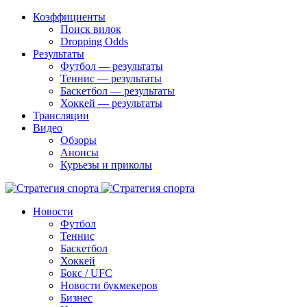
Коэффициенты
Поиск вилок
Dropping Odds
Результаты
Футбол — результаты
Теннис — результаты
Баскетбол — результаты
Хоккей — результаты
Трансляции
Видео
Обзоры
Анонсы
Курьезы и приколы
Новости
Футбол
Теннис
Баскетбол
Хоккей
Бокс / UFC
Новости букмекеров
Бизнес