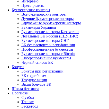
Интервью
Пресс-релизы
Букмекерские конторы
Все букмекерские конторы
Лучшие букмекерские конторы
Зарубежные букмекерские конторы
Букмекеры Украины
Букмекерские конторы Казахстана
Легальные БК России (ЕЦУПИС)
Букмекерские конторы СНГ
БК без паспорта и верификации
Профессиональные букмекеры
Букмекерские конторы с Bitcoin
Киберспортивные букмекеры
Черный список БК
Бонусы
Бонусы при регистрации
БК с фрибетом
Текущие акции
Виды бонусов БК
Школа беттинга
Прогнозы
Футбол
Теннис
Баскетбол