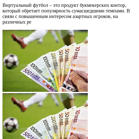
Виртуальный футбол – это продукт букмекерских контор,
который обретает популярность сумасшедшими темпами. В
связи с повышенным интересом азартных игроков, на
различных ре