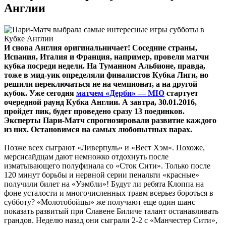
Англии
И снова Англия оригинальничает! Соседние страны,
Испания, Италия и Франция, например, провели матчи
кубка посреди недели. На Туманном Альбионе, правда,
тоже в мид-уик определяли финалистов Кубка Лиги, но
решили переключаться не на чемпионат, а на другой
кубок. Уже сегодня
матчем «Дерби» — МЮ
стартует
очередной раунд Кубка Англии. А завтра, 30.01.2016,
пройдет пик, будет проведено сразу 13 поединков.
Эксперты Пари-Матч спрогнозировали развитие каждого
из них. Остановимся на самых любопытных парах.
Позже всех сыграют «Ливерпуль» и «Вест Хэм». Похоже,
мерсисайдцам дают немножко отдохнуть после
изматывающего полуфинала со «Сток Сити». Только после
120 минут борьбы и нервной серии пенальти «красные»
получили билет на «Уэмбли»! Будут ли ребята Клоппа на
фоне усталости и многочисленных травм всерьез бороться в
субботу? «Молотобойцы» же получают еще один шанс
показать развитый при Славене Биличе талант останавливать
грандов. Неделю назад они сыграли 2-2 с «Манчестер Сити»,