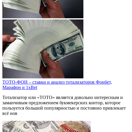
ТОТО-ФОН – ставки и анализ тотализаторов Фонбет,
Марафон и 1xBet
Тотализатор или «ТОТО» является довольно интересным и
заманчивым предложением букмекерских контор, которое
пользуется большой популярностью и постоянно привлекает
всё нов