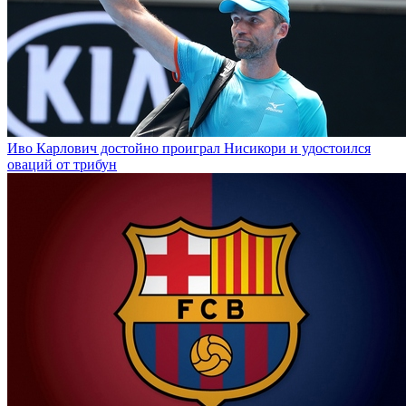
Иво Карлович достойно проиграл Нисикори и удостоился
оваций от трибун