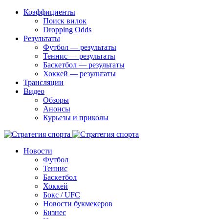
Коэффициенты
Поиск вилок
Dropping Odds
Результаты
Футбол — результаты
Теннис — результаты
Баскетбол — результаты
Хоккей — результаты
Трансляции
Видео
Обзоры
Анонсы
Курьезы и приколы
Новости
Футбол
Теннис
Баскетбол
Хоккей
Бокс / UFC
Новости букмекеров
Бизнес