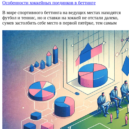
Особенности хоккейных поединков в беттинге
В мире спортивного беттинга на ведущих местах находятся
футбол и теннис, но и ставки на хоккей не отстали далеко,
сумев застолбить себе место в первой пятёрке, тем самым