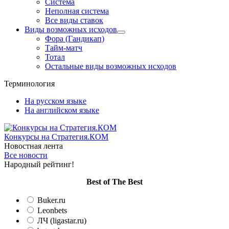
Система
Неполная система
Все виды ставок
Виды возможных исходов
Фора (Гандикап)
Тайм-матч
Тотал
Остальные виды возможных исходов
Терминология
На русском языке
На английском языке
Конкурсы
на Стратегия.КОМ
Новостная лента
Все новости
Народный рейтинг!
Вest of The Best
Buker.ru
Leonbets
ЛЧ (ligastar.ru)