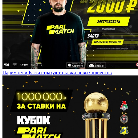
Париматч и Баста страхуют ставки новых клиентов