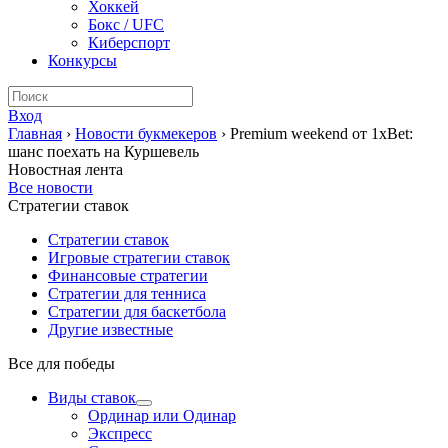
Хоккей
Бокс / UFC
Киберспорт
Конкурсы
Вход
Главная
›
Новости букмекеров
›
Premium weekend от 1xBet:
шанс поехать на Куршевель
Новостная лента
Все новости
Стратегии ставок
Стратегии ставок
Игровые стратегии ставок
Финансовые стратегии
Стратегии для тенниса
Стратегии для баскетбола
Другие известные
Все для победы
Виды ставок
Ординар или Одинар
Экспресс