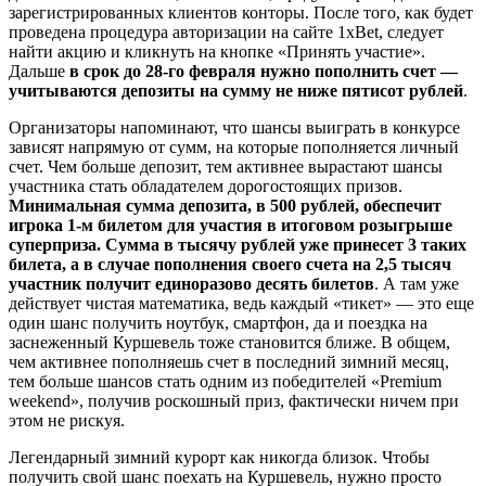
зарегистрированных клиентов конторы. После того, как будет
проведена процедура авторизации на сайте 1xBet, следует
найти акцию и кликнуть на кнопке «Принять участие».
Дальше
в срок до 28-го февраля нужно пополнить счет —
учитываются депозиты на сумму не ниже пятисот рублей
.
Организаторы напоминают, что шансы выиграть в конкурсе
зависят напрямую от сумм, на которые пополняется личный
счет. Чем больше депозит, тем активнее вырастают шансы
участника стать обладателем дорогостоящих призов.
Минимальная сумма депозита, в 500 рублей, обеспечит
игрока 1-м билетом для участия в итоговом розыгрыше
суперприза. Сумма в тысячу рублей уже принесет 3 таких
билета, а в случае пополнения своего счета на 2,5 тысяч
участник получит единоразово десять билетов
. А там уже
действует чистая математика, ведь каждый «тикет» — это еще
один шанс получить ноутбук, смартфон, да и поездка на
заснеженный Куршевель тоже становится ближе. В общем,
чем активнее пополняешь счет в последний зимний месяц,
тем больше шансов стать одним из победителей «Premium
weekend», получив роскошный приз, фактически ничем при
этом не рискуя.
Легендарный зимний курорт как никогда близок. Чтобы
получить свой шанс поехать на Куршевель, нужно просто