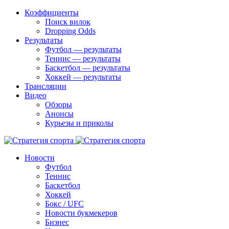
Коэффициенты
Поиск вилок
Dropping Odds
Результаты
Футбол — результаты
Теннис — результаты
Баскетбол — результаты
Хоккей — результаты
Трансляции
Видео
Обзоры
Анонсы
Курьезы и приколы
Новости
Футбол
Теннис
Баскетбол
Хоккей
Бокс / UFC
Новости букмекеров
Бизнес