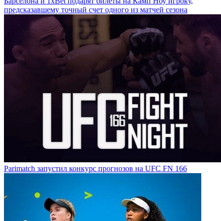
Барселона и 1xBet подарят билеты на Камп Ноу игроку,
предсказавшему точный счет одного из матчей сезона
Parimatch запустил конкурс прогнозов на UFC FN 166