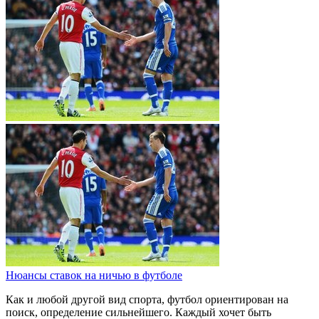
Нюансы ставок на ничью в футболе
Как и любой другой вид спорта, футбол ориентирован на
поиск, определение сильнейшего. Каждый хочет быть