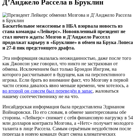
Д’Анджело Рассела в Бруклин
Баскетбольное межсезонье в НБА взорвала новость из
стана команды «Лейкерс». Новоявленный президент не
стал ничего ждать: Мозгов и Д’Анджело Расселл
продолжат карьеру в «Бруклине» в обмен на Брука Лопеса
и 27-й пик предстоящего драфта.
Эта информация оказалась неожиданностью, даже после того
как Джонсон уже говорил, что никто не застрахован от
обмена. Исключением был только Брэндон Ингрэм, на
которого рассчитывают в будущем, как на перспективного
игрока. Если брать во внимание факт, что Мозгову в первой
части сезона давалось явно меньше времени, чем хотелось, а
во второй он совсем был переведён в запас
, жаловаться
нашему соотечественнику не на что.
Инсайдерская информация была предоставлена Эдрианом
Войнаровски. По его словам, в обмене заинтересованы обе
стороны. «Лейкерс» снимает с себя финансовую нагрузку в 54
млн долларов контракта Мозгова, а «Нетс» получает молодого
таланта в лице Рассела. Самым серьёзным неудобством после
переезда в новую команду будет смена климатических