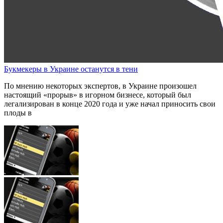
Букмекеры в Украине останутся в тени
По мнению некоторых экспертов, в Украине произошел
настоящий «прорыв» в игорном бизнесе, который был
легализирован в конце 2020 года и уже начал приносить свои
плоды в