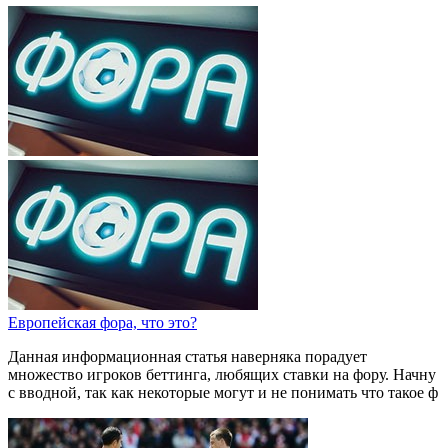
Европейская фора, что это?
Данная информационная статья наверняка порадует
множество игроков беттинга, любящих ставки на фору. Начну
с вводной, так как некоторые могут и не понимать что такое ф