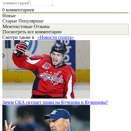
0
комментариев
Новые
Старые
Популярные
Межтекстовые Отзывы
Посмотреть все комментарии
Смотри также в
«Новости спорта»
Зачем СКА скупает права на Кучерова и Кузнецова?