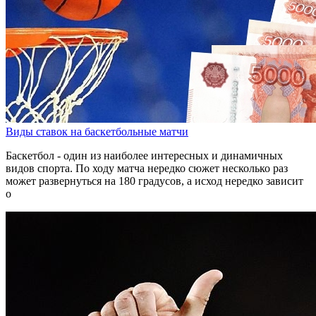
Виды ставок на баскетбольные матчи
Баскетбол - один из наиболее интересных и динамичных
видов спорта. По ходу матча нередко сюжет несколько раз
может развернуться на 180 градусов, а исход нередко зависит
о