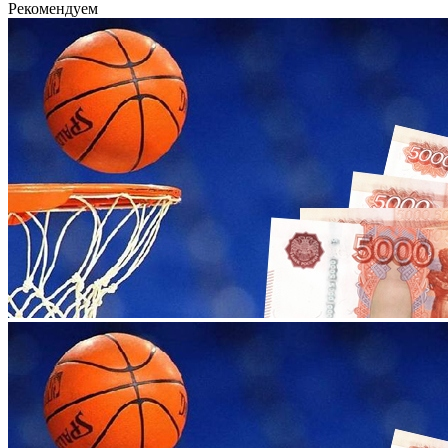
Рекомендуем