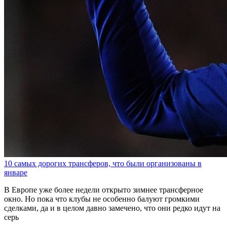
10 самых дорогих трансферов, что были организованы в
январе
В Европе уже более недели открыто зимнее трансферное
окно. Но пока что клубы не особенно балуют громкими
сделками, да и в целом давно замечено, что они редко идут на
серь