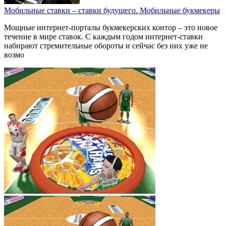
Мобильные ставки – ставки будущего. Мобильные букмекеры
Мощные интернет-порталы букмекерских контор – это новое
течение в мире ставок. С каждым годом интернет-ставки
набирают стремительные обороты и сейчас без них уже не
возмо