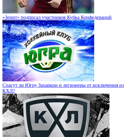
«Зенит» подписал участников Кубка Конфедераций
Спасут ли Югру Захаркин и легионеры от исключения из
КХЛ?