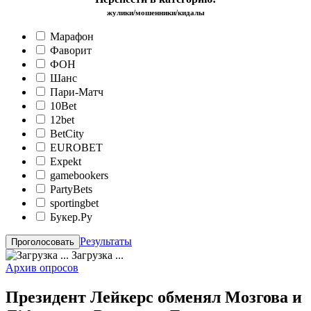
жулики/мошенники/кидалы
Марафон
Фаворит
ФОН
Шанс
Пари-Матч
10Bet
12bet
BetCity
EUROBET
Expekt
gamebookers
PartyBets
sportingbet
Букер.Ру
Результаты
Загрузка ...
Архив опросов
Президент Лейкерс обменял Мозгова и