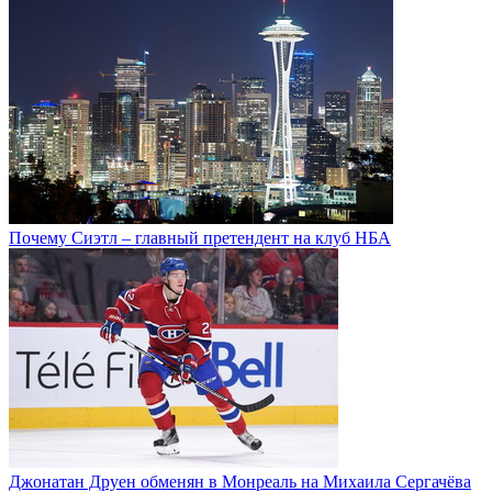
Почему Сиэтл – главный претендент на клуб НБА
Джонатан Друен обменян в Монреаль на Михаила Сергачёва