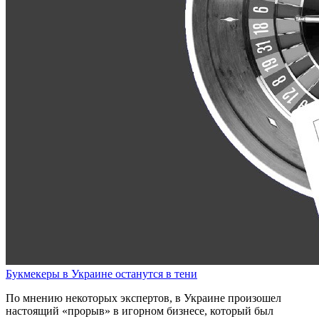
Букмекеры в Украине останутся в тени
По мнению некоторых экспертов, в Украине произошел
настоящий «прорыв» в игорном бизнесе, который был