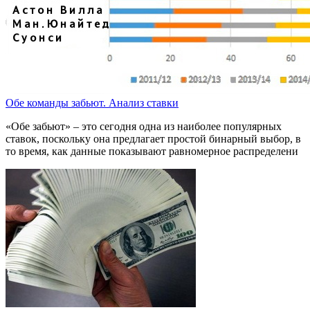
Обе команды забьют. Анализ ставки
«Обе забьют» – это сегодня одна из наиболее популярных
ставок, поскольку она предлагает простой бинарный выбор, в
то время, как данные показывают равномерное распределени