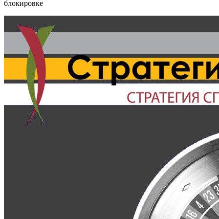
блокировке