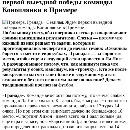
первой выездной победы команды
Коноплянки в Примере
По большому счету, оба соперника слегка разочаровывают
своими нынешними результатами. Слегка — потому что
каждый из них решает те задачи, которые и
прогнозировались экспертами до начала сезона: «Севилья»
борется за место в еврокубках, «Гранада» — за «просто»
место, чтобы еще и следующий сезон провести в Ла Лиге.
А разочаровывают потому, что, как минимум пока что,
результаты у обоих, максимум, на «троечку». Кто же после
воскресного матча станет ближе к задуманному, а кто
осложнит и без того не оптимальное положение? Делаем
традиционный прогноз на футбол.
«
Гранада
«. Команде везет хотя бы потому, что сейчас слабых
команд в Ла Лиге хватает. Казалось бы, «насриды» полностью
провалили первую часть чемпионата, набрав в 17 турах 14
очков. Но при этом они занимают далеко не безнадежное 18
место. «Спортинг Хихон» имеет всего на 1 балл больше (да,
еще игра в запасе, но с «Барселоной»), а победа и вовсе может,
при определенных раскладах, позволить запрыгнуть на 14