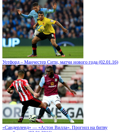
Уотфорд – Манчестер Сити, матчи нового года (02.01.16)
«Сандерленд» — «Астон Вилла». Прогноз на битву