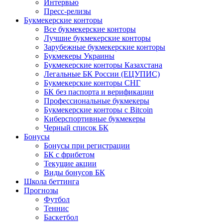
Интервью
Пресс-релизы
Букмекерские конторы
Все букмекерские конторы
Лучшие букмекерские конторы
Зарубежные букмекерские конторы
Букмекеры Украины
Букмекерские конторы Казахстана
Легальные БК России (ЕЦУПИС)
Букмекерские конторы СНГ
БК без паспорта и верификации
Профессиональные букмекеры
Букмекерские конторы с Bitcoin
Киберспортивные букмекеры
Черный список БК
Бонусы
Бонусы при регистрации
БК с фрибетом
Текущие акции
Виды бонусов БК
Школа беттинга
Прогнозы
Футбол
Теннис
Баскетбол