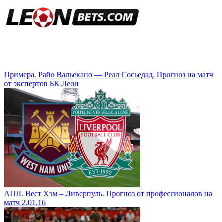
Примера. Райо Вальекано — Реал Сосьедад. Прогноз на матч
от экспертов БК Леон
АПЛ. Вест Хэм – Ливерпуль. Прогноз от профессионалов на
матч 2.01.16