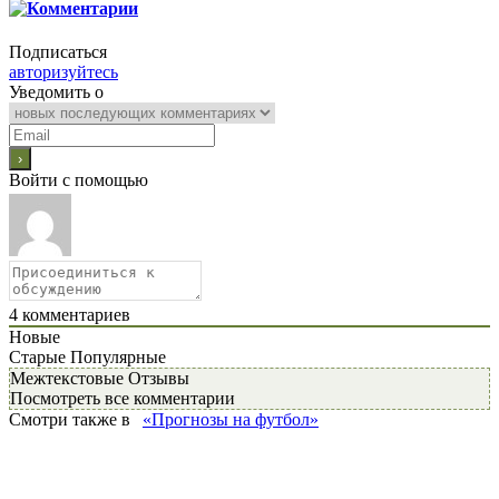
Подписаться
авторизуйтесь
Уведомить о
Войти с помощью
4
комментариев
Новые
Старые
Популярные
Межтекстовые Отзывы
Посмотреть все комментарии
Смотри также в
«Прогнозы на футбол»