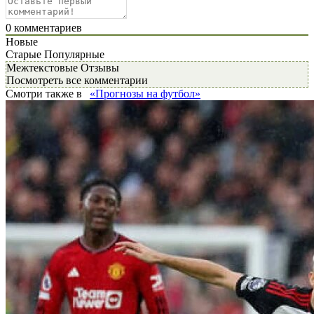
0
комментариев
Новые
Старые
Популярные
Межтекстовые Отзывы
Посмотреть все комментарии
Смотри также в
«Прогнозы на футбол»