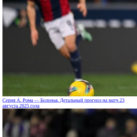
Серия А. Рома — Болонья. Детальный прогноз на матч 23
августа 2025 года