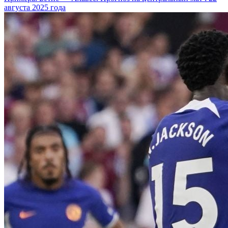
августа 2025 года