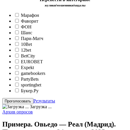
жулики/мошенники/кидалы
Марафон
Фаворит
ФОН
Шанс
Пари-Матч
10Bet
12bet
BetCity
EUROBET
Expekt
gamebookers
PartyBets
sportingbet
Букер.Ру
Результаты
Загрузка ...
Архив опросов
Примера. Овьедо — Реал (Мадрид).