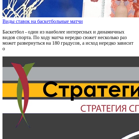
Виды ставок на баскетбольные матчи
Баскетбол - один из наиболее интересных и динамичных
видов спорта. По ходу матча нередко сюжет несколько раз
может развернуться на 180 градусов, а исход нередко зависит
о