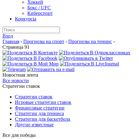
Хоккей
Бокс / UFC
Киберспорт
Конкурсы
Вход
Главная
›
Прогнозы на спорт
›
Прогнозы на теннис
›
Страница 91
Новостная лента
Все новости
Стратегии ставок
Стратегии ставок
Игровые стратегии ставок
Финансовые стратегии
Стратегии для тенниса
Стратегии для баскетбола
Другие известные
Все для победы