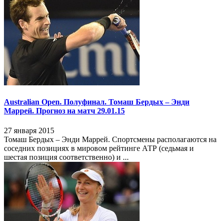
Australian Open. Полуфинал. Томаш Бердых – Энди
Маррей. Прогноз на матч 29.01.15
27 января 2015
Томаш Бердых – Энди Маррей. Спортсмены располагаются на
соседних позициях в мировом рейтинге АТР (седьмая и
шестая позиция соответственно) и ...