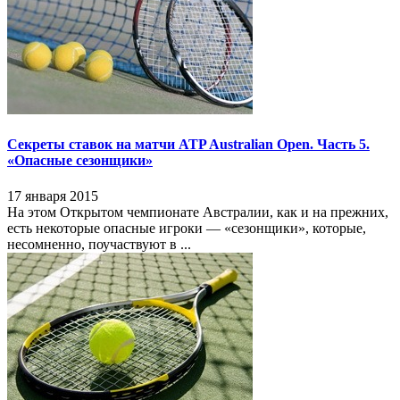
Секреты ставок на матчи ATP Australian Open. Часть 5.
«Опасные сезонщики»
17 января 2015
На этом Открытом чемпионате Австралии, как и на прежних,
есть некоторые опасные игроки — «сезонщики», которые,
несомненно, поучаствуют в ...