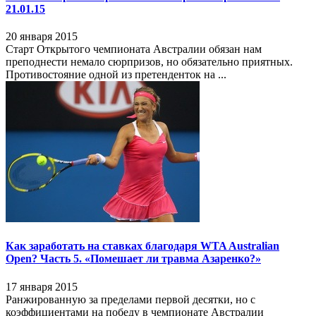
21.01.15
20 января 2015
Старт Открытого чемпионата Австралии обязан нам
преподнести немало сюрпризов, но обязательно приятных.
Противостояние одной из претенденток на ...
Как заработать на ставках благодаря WTA Australian
Open? Часть 5. «Помешает ли травма Азаренко?»
17 января 2015
Ранжированную за пределами первой десятки, но с
коэффициентами на победу в чемпионате Австралии