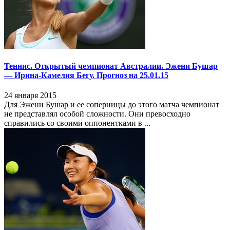
Теннис. Открытый чемпионат Австралии. Эжени Бушар
— Ирина-Камелия Бегу. Прогноз на 25.01.15
24 января 2015
Для Эжени Бушар и ее соперницы до этого матча чемпионат
не представлял особой сложности. Они превосходно
справились со своими оппонентками в ...