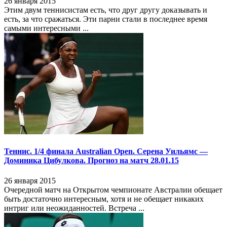
26 января 2015
Этим двум теннисистам есть, что друг другу доказывать и
есть, за что сражаться. Эти парни стали в последнее время
самыми интересными ...
Теннис. 1/4 финала Australian Open. Серена Уильямс —
Доминика Цибулкова. Прогноз на матч 28.01.15
26 января 2015
Очередной матч на Открытом чемпионате Австралии обещает
быть достаточно интересным, хотя и не обещает никаких
интриг или неожиданностей. Встреча ...