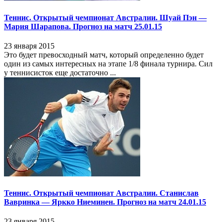
Теннис. Открытый чемпионат Австралии. Шуай Пэн —
Мария Шарапова. Прогноз на матч 25.01.15
23 января 2015
Это будет превосходный матч, который определенно будет
один из самых интересных на этапе 1/8 финала турнира. Сил
у теннисисток еще достаточно ...
Теннис. Открытый чемпионат Австралии. Станислав
Вавринка — Яркко Ниеминен. Прогноз на матч 24.01.15
23 января 2015