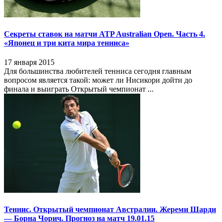
Секреты ставок на матчи ATP Australian Open. Часть 4.
«Японец и три кита мира тенниса»
17 января 2015
Для большинства любителей тенниса сегодня главным
вопросом является такой: может ли Нисикори дойти до
финала и выиграть Открытый чемпионат ...
Теннис. Открытый чемпионат Австралии. Жереми Шарди
— Борна Чорич. Прогноз на матч 19.01.15