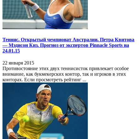
Теннис. Открытый чемпионат Австралии. Петра Квитова
— Мэдисон Киз. Прогноз от экспертов Pinnacle Sports на
24.01.15
22 января 2015
Противостояние этих двух теннисисток привлекает особое
внимание, как букмекерских контор, так и игроков в этих
конторах. Если просмотреть рейтинг ...