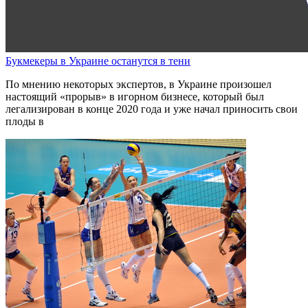
Букмекеры в Украине останутся в тени
По мнению некоторых экспертов, в Украине произошел
настоящий «прорыв» в игорном бизнесе, который был
легализирован в конце 2020 года и уже начал приносить свои
плоды в