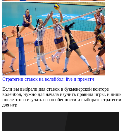
Стратегии ставок на волейбол: live и прематч
Если вы выбрали для ставок в букмекерской конторе
волейбол, нужно для начала изучить правила игры, и лишь
после этого изучать его особенности и выбирать стратегии
для игр