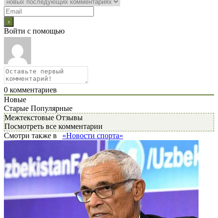
Войти с помощью
0
комментариев
Новые
Старые
Популярные
Межтекстовые Отзывы
Посмотреть все комментарии
Смотри также в
«Новости спорта»