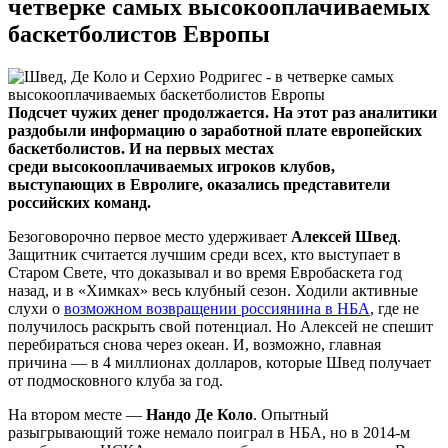
четверке самых высокооплачиваемых
баскетболистов Европы
Подсчет чужих денег продолжается. На этот раз аналитики
раздобыли информацию о заработной плате европейских
баскетболистов. И на первых местах
среди высокооплачиваемых игроков клубов,
выступающих в Евролиге, оказались представители
российских команд.
Безоговорочно первое место удерживает
Алексей Швед
.
Защитник считается лучшим среди всех, кто выступает в
Старом Свете, что доказывал и во время Евробаскета год
назад, и в «Химках» весь клубный сезон. Ходили активные
слухи о
возможном возвращении россиянина в НБА
, где не
получилось раскрыть свой потенциал. Но Алексей не спешит
перебираться снова через океан. И, возможно, главная
причина — в 4 миллионах долларов, которые Швед получает
от подмосковного клуба за год.
На втором месте —
Нандо Де Коло
. Опытный
разыгрывающий тоже немало поиграл в НБА, но в 2014-м