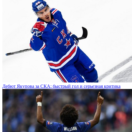
Дебют Якупова за СКА: быстрый гол и серьезная критика