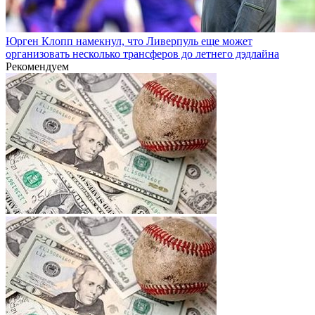
Юрген Клопп намекнул, что Ливерпуль еще может
организовать несколько трансферов до летнего дэдлайна
Рекомендуем