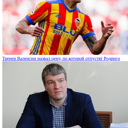
Тренер Валенсии назвал цену, по которой отпустят Родриго