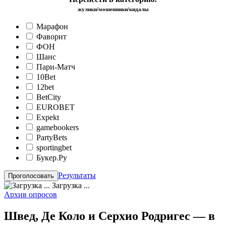
жулики/мошенники/кидалы
Марафон
Фаворит
ФОН
Шанс
Пари-Матч
10Bet
12bet
BetCity
EUROBET
Expekt
gamebookers
PartyBets
sportingbet
Букер.Ру
Результаты
Загрузка ...
Архив опросов
Швед, Де Коло и Серхио Родригес — в