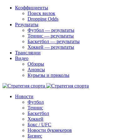
Коэффициенты
Поиск вилок
Dropping Odds
Результаты
Футбол — результаты
Теннис — результаты
Баскетбол — результаты
Хоккей — результаты
Трансляции
Видео
Обзоры
Анонсы
Курьезы и приколы
Новости
Футбол
Теннис
Баскетбол
Хоккей
Бокс / UFC
Новости букмекеров
Бизнес