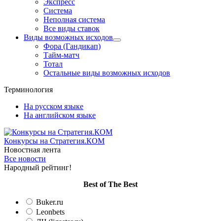
Экспресс
Система
Неполная система
Все виды ставок
Виды возможных исходов
Фора (Гандикап)
Тайм-матч
Тотал
Остальные виды возможных исходов
Терминология
На русском языке
На английском языке
Конкурсы
на Стратегия.КОМ
Новостная лента
Все новости
Народный рейтинг!
Вest of The Best
Buker.ru
Leonbets