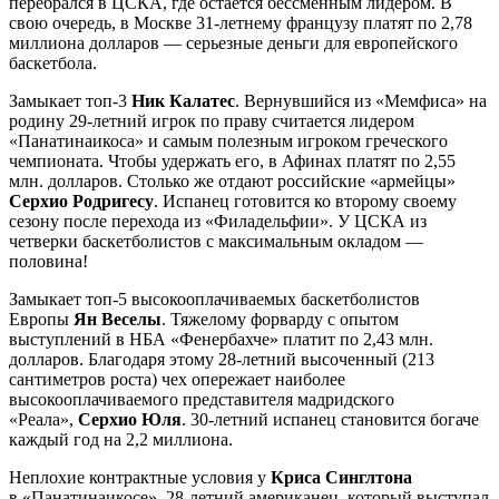
перебрался в ЦСКА, где остается бессменным лидером. В
свою очередь, в Москве 31-летнему французу платят по 2,78
миллиона долларов — серьезные деньги для европейского
баскетбола.
Замыкает топ-3
Ник Калатес
. Вернувшийся из «Мемфиса» на
родину 29-летний игрок по праву считается лидером
«Панатинаикоса» и самым полезным игроком греческого
чемпионата. Чтобы удержать его, в Афинах платят по 2,55
млн. долларов. Столько же отдают российские «армейцы»
Серхио Родригесу
. Испанец готовится ко второму своему
сезону после перехода из «Филадельфии». У ЦСКА из
четверки баскетболистов с максимальным окладом —
половина!
Замыкает топ-5 высокооплачиваемых баскетболистов
Европы
Ян Веселы
. Тяжелому форварду с опытом
выступлений в НБА «Фенербахче» платит по 2,43 млн.
долларов. Благодаря этому 28-летний высоченный (213
сантиметров роста) чех опережает наиболее
высокооплачиваемого представителя мадридского
«Реала»,
Серхио Юля
. 30-летний испанец становится богаче
каждый год на 2,2 миллиона.
Неплохие контрактные условия у
Криса Синглтона
в «Панатинаикосе». 28-летний американец, который выступал