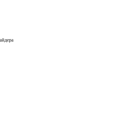
сайдера