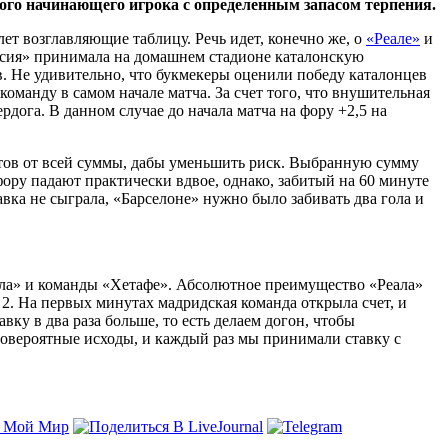
ого начинающего игрока с определенным запасом терпения.
ет возглавляющие таблицу. Речь идет, конечно же, о
«Реале»
и
енсия» принимала на домашнем стадионе каталонскую
ев. Не удивительно, что букмекеры оценили победу каталонцев
команду в самом начале матча. За счет того, что внушительная
рдога. В данном случае до начала матча на фору +2,5 на
нтов от всей суммы, дабы уменьшить риск. Выбранную сумму
ору падают практически вдвое, однако, забитый на 60 минуте
авка не сыграла, «Барселоне» нужно было забивать два гола и
еала» и команды «Хетафе». Абсолютное преимущество «Реала»
 2. На первых минутах мадридская команда открыла счет, и
ку в два раза больше, то есть делаем догон, чтобы
овероятные исходы, и каждый раз мы принимали ставку с