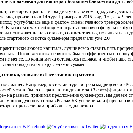
вляется находкой для каппера с большим банком или для люб
ат, в котором правила игры диктуют две команды, уже десятки л
тегию, произошло в 14 туре Примеры в 2015 году. Тогда, «Вал
 исход, усугублялась еще и фактом смены главного тренера хозя
13. В таких матчах необходимо играть плюсовую фору на слабую 
керы понижают на него ставки, соответственно, повышая на анде
ле стартового свистка букмекеры предлагали уже 2,0.
практически любого капитала, лучше всего ставить пять проце
ультата. После «сухого» первого тайма коэффициенты на нашу ф
м не менее, до конца матча оставалось полчаса, и чтобы наша ст
 мы стали обладателями кругленькой суммы.
а ставки, описано в: Live ставки: стратегии
и посложнее. Например, в этом же туре встреча мадридского «Р
 гостей можно было сыграть по гандикапу за +3 с коэффициентом
е» на равных, принимая предложение букмекеров, мы делаем став
аждым последующим голом «Реала» БК увеличивали фору на равн
которых принесло нам прибыль, а одна возврат.