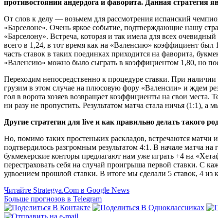
противостоянии андердога и фаворита. Данная стратегия я
От слов к делу — возьмем для рассмотрения испанский чемпион
«Барселоне». Очень яркое событие, подтверждающие нашу стра
«Барселону». Встреча, которая и так имела для всех очевидный
всего в 1,24, в тот время как на «Валенсию» коэффициент был 
часть ставок в таких поединках приходится на фаворита, букме
«Валенсию» можно было сыграть в коэффициентом 1,80, но пос
Переходим непосредственно к процедуре ставки. При наличии 
грузим в этом случае на плюсовую фору «Валенсии» и ждем рез
гол в ворота хозяев возвращает коэффициенты на свои места. Те
ни разу не пропустить. Результатом матча стала ничья (1:1), а
Другие стратегии для live и как правильно делать такого род
Но, помимо таких простеньких раскладов, встречаются матчи 
подтвердилось разгромным результатом 4:1. В начале матча на
букмекерские конторы предлагают нам уже играть +4 на «Хетаф
перестраховать себя на случай проигрыша первой ставки. С к
удвоением прошлой ставки. В итоге мы сделали 5 ставок, 4 из 
Читайте Strategya.Com в Google News
Больше прогнозов в Telegram