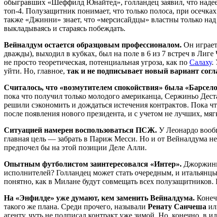
обыгравших «Шеффилд Юнайтед», голландец заявил, что надеет
топ-4. Полузащитник понимает, что только полоса, при осечка
также «Джинни» знает, что «мерсисайдцы» властны только на
выкладываясь и стараясь побеждать.
Вейналдум остается образцовым профессионалом.
Он играет
дважды), выходил в кубках, был на поле в 6 из 7 встреч в Лиге
не просто теоретическая, потенциальная угроза, как по
Салаху
.
уйти. Но, главное,
так и не подписывает новый вариант сог
Считалось, что «возмутителем спокойствия» была «Барсело
пока что получил только молодого американца, Сержиньо Деста
решили сэкономить и дождаться истечения контрактов. Пока чт
после появления нового президента, и с учетом не лучших, мяг
Ситуацией намерен воспользоваться ПСЖ.
У Леонардо вообщ
главная цель — забрать в Париж Месси. Но и от Вейналдума не
предпочел бы на этой позиции Деле Алли.
Опытным футболистом заинтересовался «Интер».
Джоржинь
исполнителей? Голландец может стать очередным, и итальянцы
понятно, как в Милане будут совмещать всех полузащитников. Н
На «Энфилде» уже думают, кем заменить Вейналдума.
Конечн
такого же плана. Среди прочего, называли
Ренату Санчеша
и
агенту, чуть не подписал контракт уже зимой. Но, конечно, в