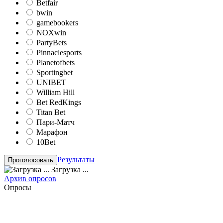
Betfair
bwin
gamebookers
NOXwin
PartyBets
Pinnaclesports
Planetofbets
Sportingbet
UNIBET
William Hill
Bet RedKings
Titan Bet
Пари-Матч
Марафон
10Bet
Результаты
Загрузка ...
Архив опросов
Опросы