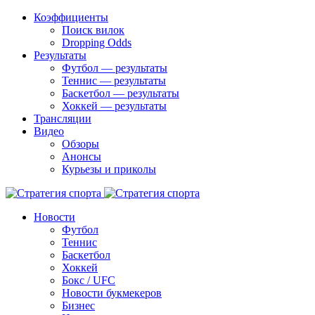
Коэффициенты
Поиск вилок
Dropping Odds
Результаты
Футбол — результаты
Теннис — результаты
Баскетбол — результаты
Хоккей — результаты
Трансляции
Видео
Обзоры
Анонсы
Курьезы и приколы
Новости
Футбол
Теннис
Баскетбол
Хоккей
Бокс / UFC
Новости букмекеров
Бизнес