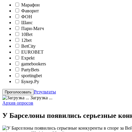
Марафон
Фаворит
ФОН
Шанс
Пари-Матч
10Bet
12bet
BetCity
EUROBET
Expekt
gamebookers
PartyBets
sportingbet
Букер.Ру
Результаты
Загрузка ...
Архив опросов
У Барселоны появились серьезные конк