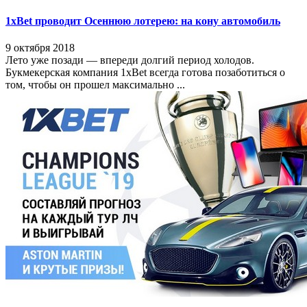
1xBet проводит Осеннюю лотерею: на кону автомобиль
9 октября 2018
Лето уже позади — впереди долгий период холодов.
Букмекерская компания 1xBet всегда готова позаботиться о
том, чтобы он прошел максимально ...