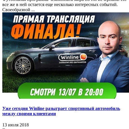
все же в ней остается еще несколько интересных событий.
Своеобразной ...
Уже сегодня Winline разыграет спортивный автомобиль
между своими клиентами
13 июля 2018