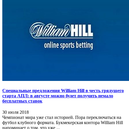
Специальные предложения William Hill в честь грядущего
старта АПЛ: в августе можно будет получить немало
бесплатных ставок
30 июля 2018
Чемпионат мира уже стал историей. Пора переключаться на
футбол клубного формата. Букмекерская контора William Hill
напоминает о том, что уже ...