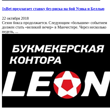
1xBet предлагает ставку без риска на бой Усика и Беллью
22 октября 2018
Сезон бокса продолжается. Следующим «большим» событием
должен стать «великий вечер» в Манчестере. Через несколько
недель, ...