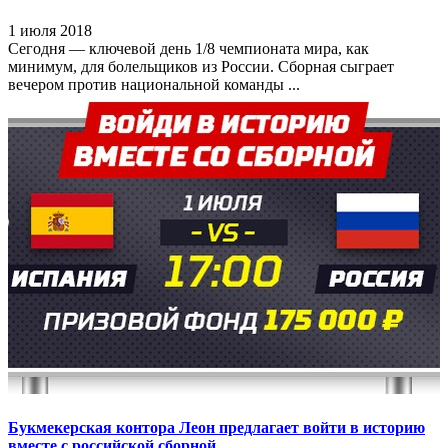
1 июля 2018
Сегодня — ключевой день 1/8 чемпионата мира, как
минимум, для болельщиков из России. Сборная сыграет
вечером против национальной команды ...
Букмекерская контора Леон предлагает войти в историю
вместе с российской сборной