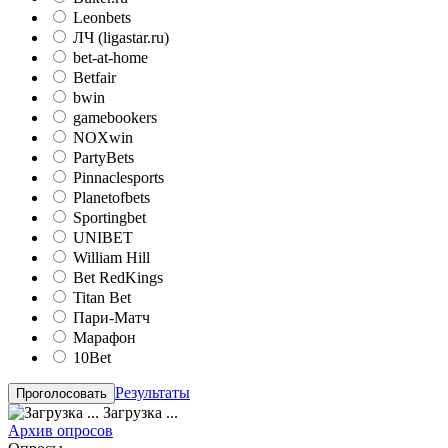
Leonbets
ЛЧ (ligastar.ru)
bet-at-home
Betfair
bwin
gamebookers
NOXwin
PartyBets
Pinnaclesports
Planetofbets
Sportingbet
UNIBET
William Hill
Bet RedKings
Titan Bet
Пари-Матч
Марафон
10Bet
Результаты
Загрузка ...
Архив опросов