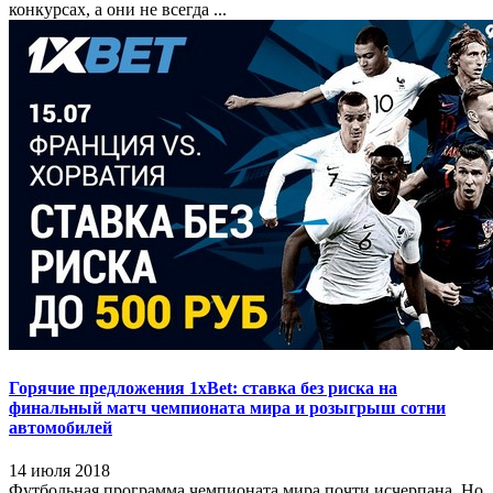
конкурсах, а они не всегда ...
Горячие предложения 1xBet: ставка без риска на
финальный матч чемпионата мира и розыгрыш сотни
автомобилей
14 июля 2018
Футбольная программа чемпионата мира почти исчерпана. Но