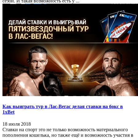
сезон. И такая возможность есть у ...
Как выиграть тур в Лас-Вегас делая ставки на бокс в
1xBet
18 июля 2018
Ставки на спорт это не только возможность материального
пополнения кошелька, но также ещё и возможность участия в