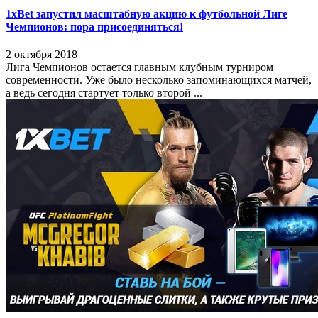
1xBet запустил масштабную акцию к футбольной Лиге
Чемпионов: пора присоединяться!
2 октября 2018
Лига Чемпионов остается главным клубным турниром
современности. Уже было несколько запоминающихся матчей,
а ведь сегодня стартует только второй ...