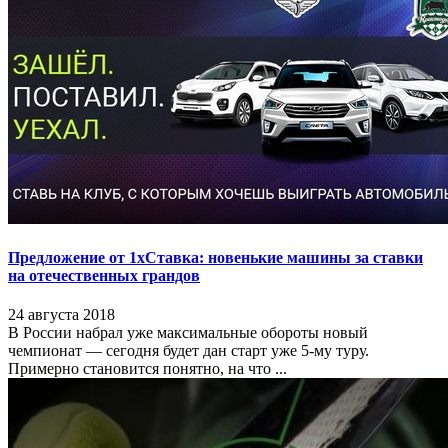
Предложение от 1хСтавка: новенькие машины за ставки
на отечественных грандов
24 августа 2018
В России набрал уже максимальные обороты новый
чемпионат — сегодня будет дан старт уже 5-му туру.
Примерно становится понятно, на что ...