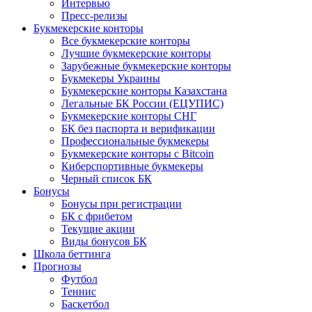
Интервью
Пресс-релизы
Букмекерские конторы
Все букмекерские конторы
Лучшие букмекерские конторы
Зарубежные букмекерские конторы
Букмекеры Украины
Букмекерские конторы Казахстана
Легальные БК России (ЕЦУПИС)
Букмекерские конторы СНГ
БК без паспорта и верификации
Профессиональные букмекеры
Букмекерские конторы с Bitcoin
Киберспортивные букмекеры
Черный список БК
Бонусы
Бонусы при регистрации
БК с фрибетом
Текущие акции
Виды бонусов БК
Школа беттинга
Прогнозы
Футбол
Теннис
Баскетбол