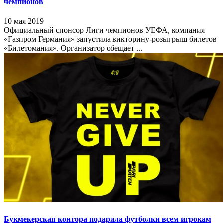
чемпионов
10 мая 2019
Официальный спонсор Лиги чемпионов УЕФА, компания
«Газпром Германия» запустила викторину-розыгрыш билетов
«Билетомания». Организатор обещает ...
Букмекерская контора подарила футболки всем игрокам