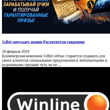
1xBet запускает акцию Расхитители сокровищ
18 февраля 2019
Букмекерская компания 1xBet сейчас старается создавать для
своих клиентов специальные предложения и любопытными и
недешевыми призами чуть ли не ...