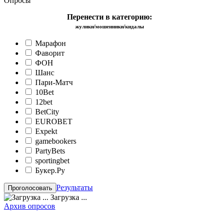
Опросы
Перенести в категорию:
жулики/мошенники/кидалы
Марафон
Фаворит
ФОН
Шанс
Пари-Матч
10Bet
12bet
BetCity
EUROBET
Expekt
gamebookers
PartyBets
sportingbet
Букер.Ру
Результаты
Загрузка ...
Архив опросов