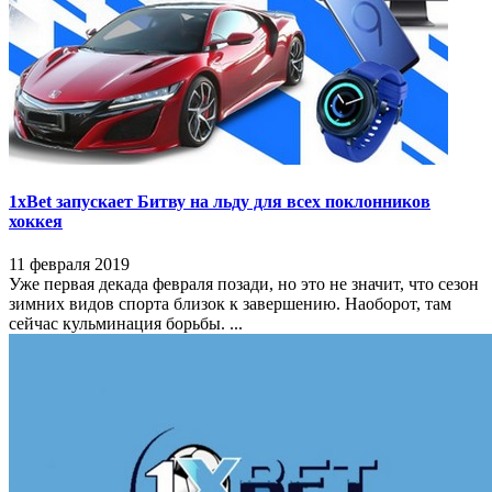
1xBet запускает Битву на льду для всех поклонников
хоккея
11 февраля 2019
Уже первая декада февраля позади, но это не значит, что сезон
зимних видов спорта близок к завершению. Наоборот, там
сейчас кульминация борьбы. ...