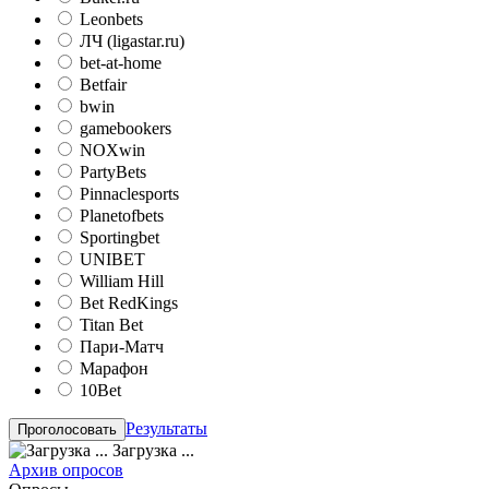
Leonbets
ЛЧ (ligastar.ru)
bet-at-home
Betfair
bwin
gamebookers
NOXwin
PartyBets
Pinnaclesports
Planetofbets
Sportingbet
UNIBET
William Hill
Bet RedKings
Titan Bet
Пари-Матч
Марафон
10Bet
Результаты
Загрузка ...
Архив опросов