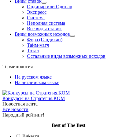
Виды ставок
Ординар или Одинар
Экспресс
Система
Неполная система
Все виды ставок
Виды возможных исходов
Фора (Гандикап)
Тайм-матч
Тотал
Остальные виды возможных исходов
Терминология
На русском языке
На английском языке
Конкурсы
на Стратегия.КОМ
Новостная лента
Все новости
Народный рейтинг!
Вest of The Best
Buker.ru