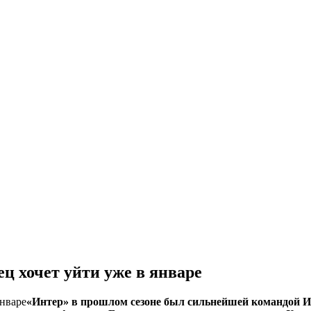
ц хочет уйти уже в январе
«Интер» в прошлом сезоне был сильнейшей командой Ита