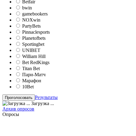
Betfair
bwin
gamebookers
NOXwin
PartyBets
Pinnaclesports
Planetofbets
Sportingbet
UNIBET
William Hill
Bet RedKings
Titan Bet
Пари-Матч
Марафон
10Bet
Результаты
Загрузка ...
Архив опросов
Опросы