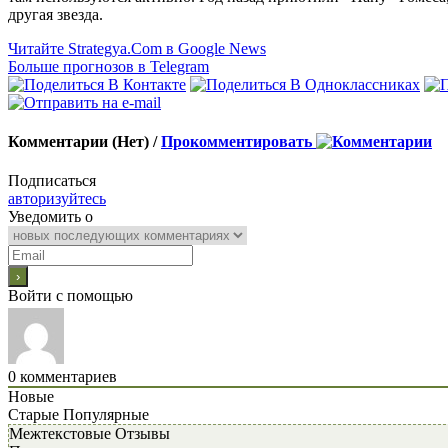
другая звезда.
Читайте Strategya.Com в Google News
Больше прогнозов в Telegram
Комментарии (Нет) /
Прокомментировать
Подписаться
авторизуйтесь
Уведомить о
Войти с помощью
0
комментариев
Новые
Старые
Популярные
Межтекстовые Отзывы