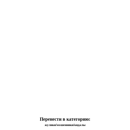
Перенести в категорию:
жулики/мошенники/кидалы