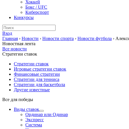
Хоккей
Бокс / UFC
Киберспорт
Конкурсы
Вход
Главная
›
Новости
›
Новости спорта
›
Новости футбола
›
Алекси
Новостная лента
Все новости
Стратегии ставок
Стратегии ставок
Игровые стратегии ставок
Финансовые стратегии
Стратегии для тенниса
Стратегии для баскетбола
Другие известные
Все для победы
Виды ставок
Ординар или Одинар
Экспресс
Система