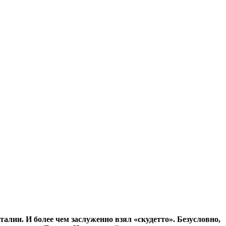
лии. И более чем заслуженно взял «скудетто». Безусловно,