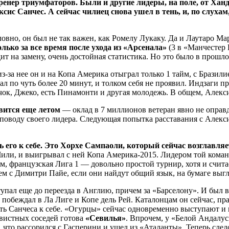
ренер триумфаторов. Были и другие лидеры, на поле, от Хан
ис Санчес. А сейчас чилиец снова ушел в тень, и, по слухам
словно, он был не так важен, как Ромелу Лукаку. Да и Лаутаро М
лько за все время после ухода из «Арсенала»
(3 в «Манчестер 
ит на замену, очень достойная статистика. Но это было в прошл
из-за нее он и на Копа Америка отыграл только 1 тайм, с Бразил
 по чуть более 20 минут, и толком себя не проявил. Индзаги пр
чок, Джеко, есть Пинамонти и другая молодежь. В общем, Алекси
авится еще летом
— оклад в 7 миллионов ветеран явно не оправд
оводу своего лидера. Следующая попытка расставания с Алекси
ть его к себе. Это Хорхе Сампаоли, который сейчас возглавля
или, и выигрывал с ней Копа Америка-2015. Лидером той команды
, французская Лига 1 — довольно простой турнир, хотя и считае
дем с Димитри Пайе, если они найдут общий язык, на бумаге в
тупал еще до переезда в Англию, причем за «Барселону». И был 
 побеждал в Ла Лиге и Копе дель Рей. Каталонцам он сейчас, пр
ь Санчеса к себе. «Огурцы» сейчас одновременно выступают и 
авистных соседей готова
«Севилья»
. Впрочем, у «Белой Андалу
 что рассорился с Гасперини и ушел из «Аталанты». Теперь сле