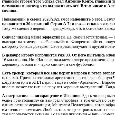
главным героем того успеха стал Антонио Конте, главный т
возможным потому, что выложились все. В том числе и Алекс
месяцы.
Нападающий
в сезоне 2020/2021 смог напомнить о себе
. Безу
наколотил в 30 играх той Серии А 7 голов — столько же, ско
тому же сделал 5 передач — для джокера, что в основном выход
Сейчас чилиец менее эффективен
. Да, сказывается травма — 
выходит на замену — с «Болоньей» и «Фиорентиной» он получал
которому больше доверяет. Свое время получает и другой нови
В декабре игроку исполнится уже 33. От него пытались изб
16 миллионов. Но «Наполи» ожидаемо отверг предложения по п
хорошему готовы и «черно-синие», и сам футболист.
Есть тренер, который все еще верит в игрока и готов забра
неплохо). Причина очевидна: аргентинец возглавлял сборную Ч
когда вингер и в АПЛ царил, таща на себе «Арсенал»… Впрочем
вполне может хватить на пару лет хороших выступлений. Тан
Альтернатива — возвращение в Испанию
. Здесь чилиец выс
«сине-гранатовыми» он выиграл 6 трофеев, в том числе по разу
одним латиноамериканцем, Мануэлем Пеллегрини, готов забрат
им точно не помешает. Любопытно, что расстроить планы нен
там используются активно. Год назад приютили «Папу» Гомеса,