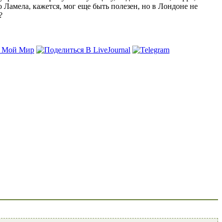
 Ламела, кажется, мог еще быть полезен, но в Лондоне не
?