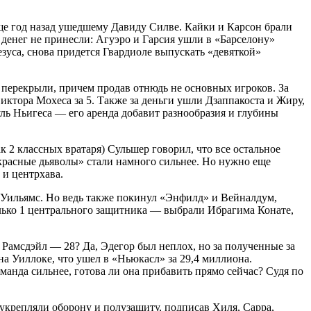
ще год назад ушедшему Давиду Силве. Кайки и Карсон брали
 денег не принесли: Агуэро и Гарсия ушли в «Барселону»
езуса, снова придется Гвардиоле выпускать «девяткой»
 перекрыли, причем продав отнюдь не основных игроков. За
иктора Мохеса за 5. Также за деньги ушли Дзаппакоста и Жиру,
уль Ньигеса — его аренда добавит разнообразия и глубины
к 2 классных вратаря) Сульшер говорил, что все остальное
красные дьяволы» стали намного сильнее. Но нужно еще
 и центрхава.
 Уильямс. Но ведь также покинул «Энфилд» и Вейналдум,
олько 1 центрального защитника — выбрали Ибрагима Конате,
 Рамсдэйл — 28? Да, Эдегор был неплох, но за полученные за
на Уиллоке, что ушел в «Ньюкасл» за 29,4 миллиона.
манда сильнее, готова ли она прибавить прямо сейчас? Судя по
 укрепляли оборону и полузащиту, подписав Хиля, Сарра,