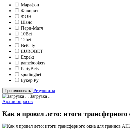
Марафон
Фаворит
ФОН
Шанс
Пари-Матч
10Bet
12bet
BetCity
EUROBET
Expekt
gamebookers
PartyBets
sportingbet
Букер.Ру
Результаты
Загрузка ...
Архив опросов
Как я провел лето: итоги трансферного