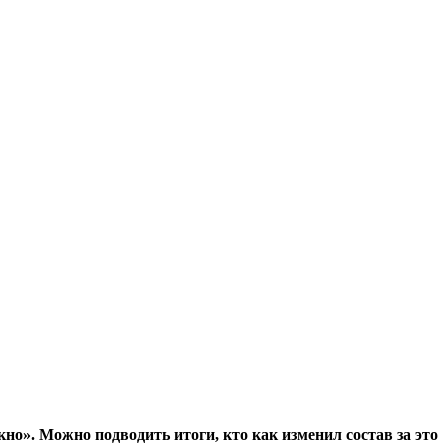
но». Можно подводить итоги, кто как изменил состав за это