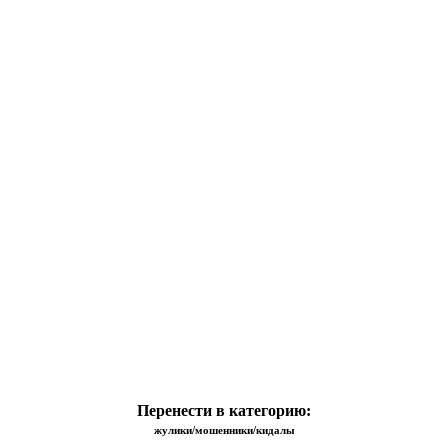
Перенести в категорию:
жулики/мошенники/кидалы