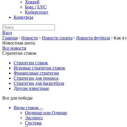
Хоккей
Бокс / UFC
Киберспорт
Конкурсы
Вход
Главная
›
Новости
›
Новости спорта
›
Новости футбола
›
Как я 
Новостная лента
Все новости
Стратегии ставок
Стратегии ставок
Игровые стратегии ставок
Финансовые стратегии
Стратегии для тенниса
Стратегии для баскетбола
Другие известные
Все для победы
Виды ставок
Ординар или Одинар
Экспресс
Система