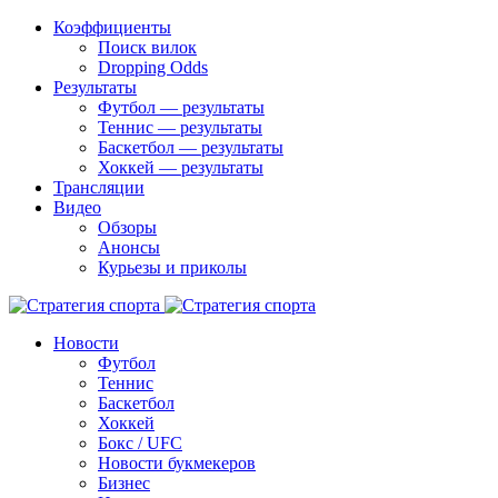
Коэффициенты
Поиск вилок
Dropping Odds
Результаты
Футбол — результаты
Теннис — результаты
Баскетбол — результаты
Хоккей — результаты
Трансляции
Видео
Обзоры
Анонсы
Курьезы и приколы
Новости
Футбол
Теннис
Баскетбол
Хоккей
Бокс / UFC
Новости букмекеров
Бизнес