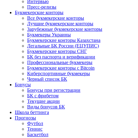
Интервью
Пресс-релизы
Букмекерские конторы
Все букмекерские конторы
Лучшие букмекерские конторы
Зарубежные букмекерские конторы
Букмекеры Украины
Букмекерские конторы Казахстана
Легальные БК России (ЕЦУПИС)
Букмекерские конторы СНГ
БК без паспорта и верификации
Профессиональные букмекеры
Букмекерские конторы с Bitcoin
Киберспортивные букмекеры
Черный список БК
Бонусы
Бонусы при регистрации
БК с фрибетом
Текущие акции
Виды бонусов БК
Школа беттинга
Прогнозы
Футбол
Теннис
Баскетбол