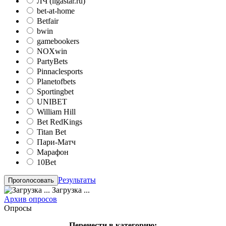
ЛЧ (ligastar.ru)
bet-at-home
Betfair
bwin
gamebookers
NOXwin
PartyBets
Pinnaclesports
Planetofbets
Sportingbet
UNIBET
William Hill
Bet RedKings
Titan Bet
Пари-Матч
Марафон
10Bet
Результаты
Загрузка ...
Архив опросов
Опросы
Перенести в категорию: