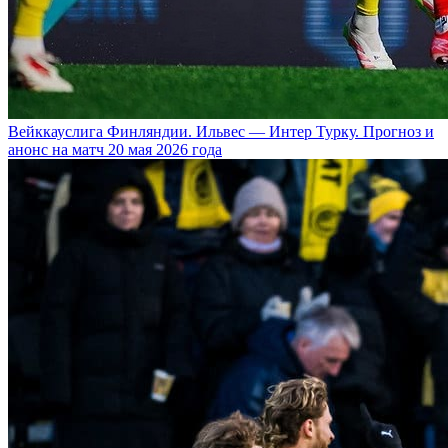
Вейккауслига Финляндии. Ильвес — Интер Турку. Прогноз и
анонс на матч 20 мая 2026 года