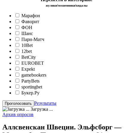
жулики/мошенники/кидалы
Марафон
Фаворит
ФОН
Шанс
Пари-Матч
10Bet
12bet
BetCity
EUROBET
Expekt
gamebookers
PartyBets
sportingbet
Букер.Ру
Результаты
Загрузка ...
Архив опросов
Аллсвенскан Швеции. Эльфсборг —