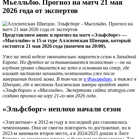
Мьелльбю. Прогноз на матч 21 мая
2026 года от экспертов
Представляем анонс и прогноз на матч «Эльфсборг» —
«Мьелльбю» в 15-м туре Аллсвенскан Швеции, который
состоится 21 мая 2026 года (намечен на 20:00).
Уже на этой неделе окончательно закроется сезон в Западной
Европе. Но футбол не останавливается полностью — он на
клубном уровне сдвигается на лето в основном на север, где
климат заставлял начинать чемпионаты уже после
завершения долгой зимы. В том числе
в Финляндию
, а также в
Швецию, где в местном Аллсвенскан завтра пройдет матч
«Эльфсборга» и «Мьелльбю». Экспертами сайта strategya.com
создано прогноз на игру 21-го мая 2026 года.
«Эльфсборг» неплохо начали сезон
«Элегантные» в 2012-м году в последний раз становились
чемпионами. Они не смогли повторить то достижение, но в
2023-м занимали второе место, а в 2024/2025 дошли в Лиге
Европы до основного раунда, и были там не безнадежны. Так