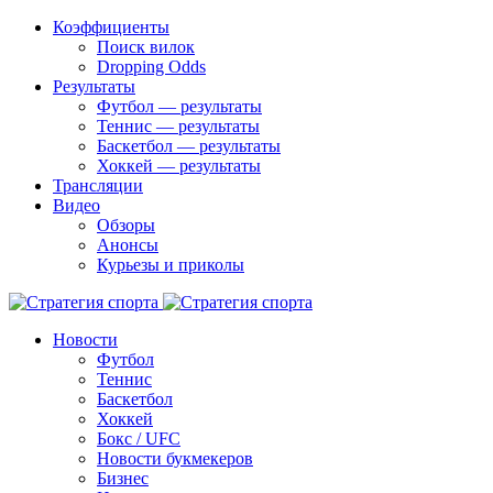
Коэффициенты
Поиск вилок
Dropping Odds
Результаты
Футбол — результаты
Теннис — результаты
Баскетбол — результаты
Хоккей — результаты
Трансляции
Видео
Обзоры
Анонсы
Курьезы и приколы
Новости
Футбол
Теннис
Баскетбол
Хоккей
Бокс / UFC
Новости букмекеров
Бизнес