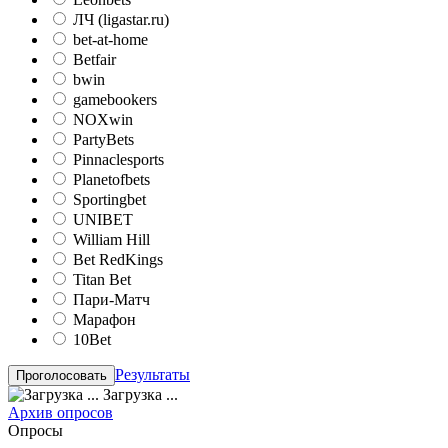
ЛЧ (ligastar.ru)
bet-at-home
Betfair
bwin
gamebookers
NOXwin
PartyBets
Pinnaclesports
Planetofbets
Sportingbet
UNIBET
William Hill
Bet RedKings
Titan Bet
Пари-Матч
Марафон
10Bet
Результаты
Загрузка ...
Архив опросов
Опросы