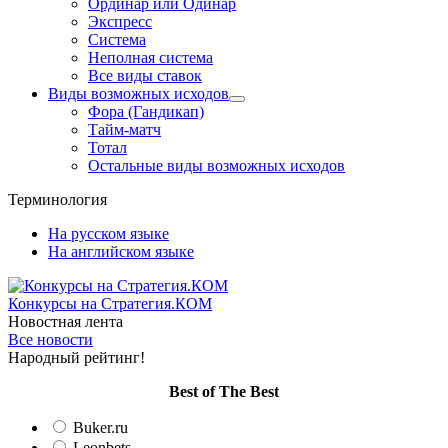
Ординар или Одинар
Экспресс
Система
Неполная система
Все виды ставок
Виды возможных исходов
Фора (Гандикап)
Тайм-матч
Тотал
Остальные виды возможных исходов
Терминология
На русском языке
На английском языке
Конкурсы
на Стратегия.КОМ
Новостная лента
Все новости
Народный рейтинг!
Вest of The Best
Buker.ru
Leonbets