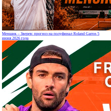
Меншик – Зверев: прогноз на полуфинал Roland Garros 5
июня 2026 года