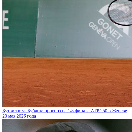
Бутвилас vs Бублик: прогноз на 1/8 финала ATP 250 в Женеве
20 мая 2026 года