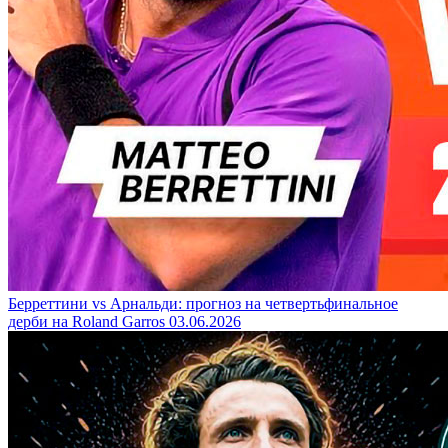
Берреттини vs Арнальди: прогноз на четвертьфинальное
дерби на Roland Garros 03.06.2026