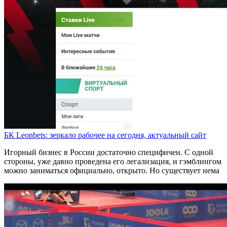
БК Leonbets: зеркало рабочее на сегодня, актуальный сайт
Игорный бизнес в России достаточно специфичен. С одной
стороны, уже давно проведена его легализация, и гэмблингом
можно заниматься официально, открыто. Но существует нема