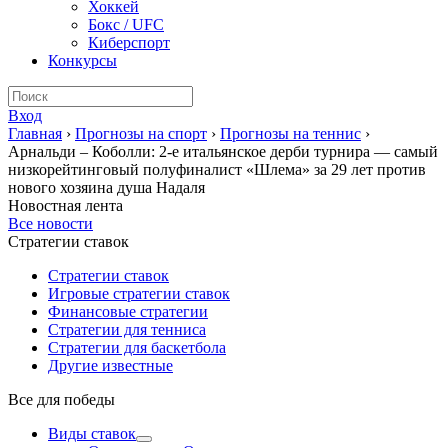
Хоккей
Бокс / UFC
Киберспорт
Конкурсы
Вход
Главная
›
Прогнозы на спорт
›
Прогнозы на теннис
›
Арнальди – Коболли: 2-е итальянское дерби турнира — самый
низкорейтинговый полуфиналист «Шлема» за 29 лет против
нового хозяина душа Надаля
Новостная лента
Все новости
Стратегии ставок
Стратегии ставок
Игровые стратегии ставок
Финансовые стратегии
Стратегии для тенниса
Стратегии для баскетбола
Другие известные
Все для победы
Виды ставок