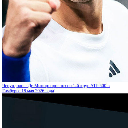
Черундоло – Де Минор: прогноз на 1-й круг ATP 500 в
Гамбурге 18 мая 2026 года