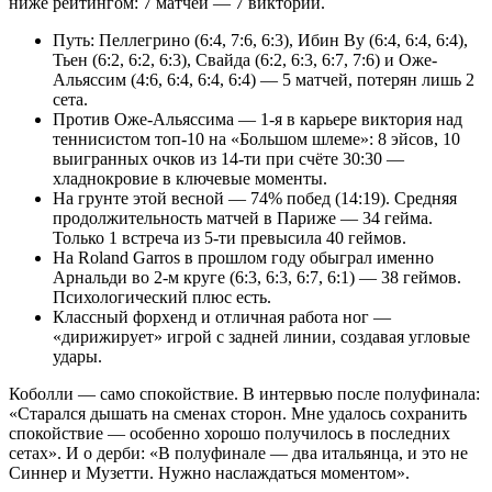
ниже рейтингом: 7 матчей — 7 виктории.
Путь: Пеллегрино (6:4, 7:6, 6:3), Ибин Ву (6:4, 6:4, 6:4),
Тьен (6:2, 6:2, 6:3), Свайда (6:2, 6:3, 6:7, 7:6) и Оже-
Альяссим (4:6, 6:4, 6:4, 6:4) — 5 матчей, потерян лишь 2
сета.
Против Оже-Альяссима — 1-я в карьере виктория над
теннисистом топ-10 на «Большом шлеме»: 8 эйсов, 10
выигранных очков из 14-ти при счёте 30:30 —
хладнокровие в ключевые моменты.
На грунте этой весной — 74% побед (14:19). Средняя
продолжительность матчей в Париже — 34 гейма.
Только 1 встреча из 5-ти превысила 40 геймов.
На Roland Garros в прошлом году обыграл именно
Арнальди во 2-м круге (6:3, 6:3, 6:7, 6:1) — 38 геймов.
Психологический плюс есть.
Классный форхенд и отличная работа ног —
«дирижирует» игрой с задней линии, создавая угловые
удары.
Коболли — само спокойствие. В интервью после полуфинала:
«Старался дышать на сменах сторон. Мне удалось сохранить
спокойствие — особенно хорошо получилось в последних
сетах». И о дерби: «В полуфинале — два итальянца, и это не
Синнер и Музетти. Нужно наслаждаться моментом».