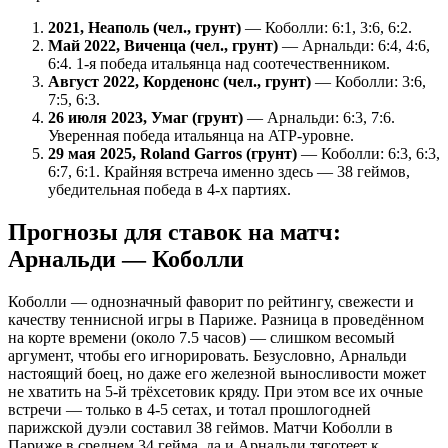
2021, Неаполь (чел., грунт)
— Коболли: 6:1, 3:6, 6:2.
Май 2022, Виченца (чел., грунт)
— Арнальди: 6:4, 4:6,
6:4. 1-я победа итальянца над соотечественником.
Август 2022, Корденонс (чел., грунт)
— Коболли: 3:6,
7:5, 6:3.
26 июля 2023, Умаг (грунт)
— Арнальди: 6:3, 7:6.
Уверенная победа итальянца на ATP-уровне.
29 мая 2025, Roland Garros (грунт)
— Коболли: 6:3, 6:3,
6:7, 6:1. Крайняя встреча именно здесь — 38 геймов,
убедительная победа в 4-х партиях.
Прогнозы для ставок на матч:
Арнальди — Коболли
Коболли — однозначный фаворит по рейтингу, свежести и
качеству теннисной игры в Париже. Разница в проведённом
на корте времени (около 7.5 часов) — слишком весомый
аргумент, чтобы его игнорировать. Безусловно, Арнальди
настоящий боец, но даже его железной выносливости может
не хватить на 5-й трёхсетовик кряду. При этом все их очные
встречи — только в 4-5 сетах, и тотал прошлогодней
парижской дуэли составил 38 геймов. Матчи Коболли в
Париже в среднем 34 гейма, да и Арнальди тяготеет к