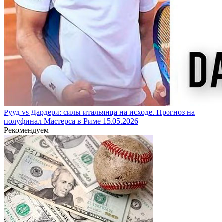
Рууд vs Дардери: силы итальянца на исходе. Прогноз на
полуфинал Мастерса в Риме 15.05.2026
Рекомендуем