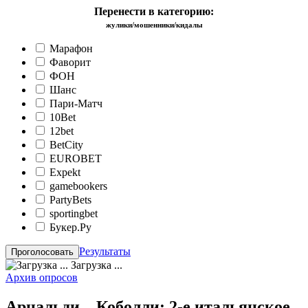
Перенести в категорию:
жулики/мошенники/кидалы
Марафон
Фаворит
ФОН
Шанс
Пари-Матч
10Bet
12bet
BetCity
EUROBET
Expekt
gamebookers
PartyBets
sportingbet
Букер.Ру
Результаты
Загрузка ...
Архив опросов
Арнальди – Коболли: 2-е итальянское