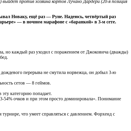
) выйдет против хозяина кортов Лучано Дардери (20-я позиция
ывал Новаку, ещё раз — Руне. Надеюсь, четвёртый раз
рьере» — в ночном марафоне с «баранкой» в 3-м сете.
ла, но каждый раз уходил с поражением от Джоковича (дважды)
бед.
сле дождевого перерыва не смутила норвежца, он добыл 3-ю
ность сетов — 8 геймов.
в эту категорию попадает.
53-54% очков и при этом просто доминировала». Понимание
 турнире, что умеет справляться с давлением. Форхенд с