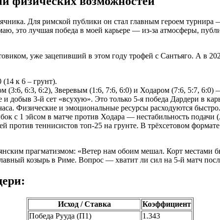
ни физических возможностей
чника. Для римской публики он стал главным героем турнира — ка
Думаю, это лучшая победа в моей карьере — из-за атмосферы, пуб
товиком, уже зацепивший в этом году трофей с Сантьяго. А в 20
(14 к 6 – грунт).
3:6, 6:3, 6:2), Зверевым (1:6, 7:6, 6:0) и Ходаром (7:6, 5:7, 6:0)
 и добыв 3-й сет «всухую». Это только 5-я победа Дардери в кар
часа. Физические и эмоциональные ресурсы расходуются быстро
бок с 1 эйсом в матче против Ходара — нестабильность подачи 
чей против теннисистов топ-25 на грунте. В трёхсетовом формат
ьянским прагматизмом: «Ветер нам обоим мешал. Корт местами б
авный козырь в Риме. Вопрос — хватит ли сил на 5-й матч посл
дери:
Исход / Ставка
Коэффициент
Победа Рууда (П1)
1.343