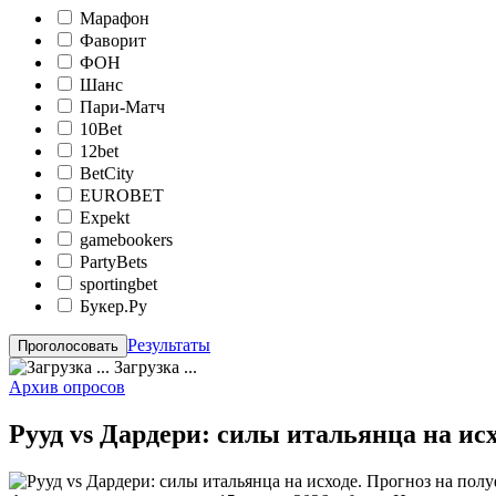
Марафон
Фаворит
ФОН
Шанс
Пари-Матч
10Bet
12bet
BetCity
EUROBET
Expekt
gamebookers
PartyBets
sportingbet
Букер.Ру
Результаты
Загрузка ...
Архив опросов
Рууд vs Дардери: силы итальянца на ис