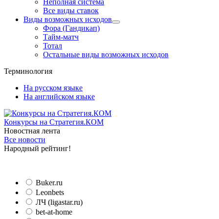
Неполная система
Все виды ставок
Виды возможных исходов
Фора (Гандикап)
Тайм-матч
Тотал
Остальные виды возможных исходов
Терминология
На русском языке
На английском языке
Конкурсы
на Стратегия.КОМ
Новостная лента
Все новости
Народный рейтинг!
Buker.ru
Leonbets
ЛЧ (ligastar.ru)
bet-at-home