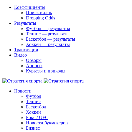
Коэффициенты
Поиск вилок
Dropping Odds
Результаты
Футбол — результаты
Теннис — результаты
Баскетбол — результаты
Хоккей — результаты
Трансляции
Видео
Обзоры
Анонсы
Курьезы и приколы
Новости
Футбол
Теннис
Баскетбол
Хоккей
Бокс / UFC
Новости букмекеров
Бизнес