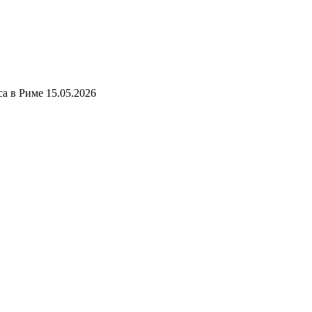
а в Риме 15.05.2026