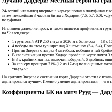
Лучано Дардери: местный герой на гра
24-летний итальянец впервые в карьере попал в полуфинал тыся
затем тяжелейшая 3-часовая битва с Ходаром (7:6, 5:7, 6:0). «
полуфинал.
Итальянец далеко не прост, и также является профильным грун
на Челленджере.
1 грунтовый ATP 250 титул в 2026-м с балансом — 18 к 10 
4 победы на этом турнире: над Ханфманом (6:4, 6:4), Полом (
Против Зверева отыграл 4 матчбола, победив в тай-брейке
В квалификации против Ходара провёл на корте почти 3 
В 3-х крайних матчах, включая победный: 6 двойных оши
За карьеру проигран 71% (12 из 17-ти) полноценных мат
«всухую».
На критику Зверева о состоянии корта Дардери ответил с итал
адаптировался лучше». Именно умение адаптироваться — его гл
Коэффициенты БК на матч Рууд — Дар