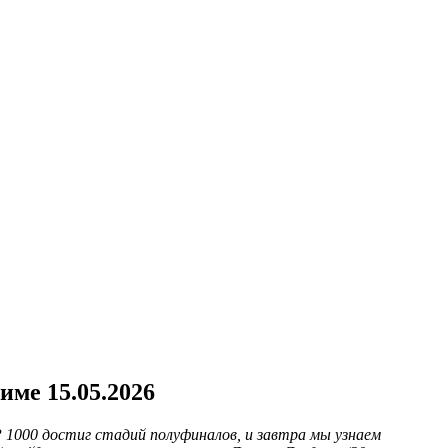
име 15.05.2026
 1000 достиг стадий полуфиналов, и завтра мы узнаем