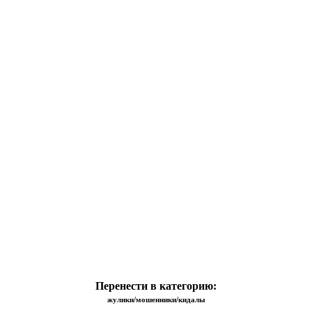
Перенести в категорию:
жулики/мошенники/кидалы