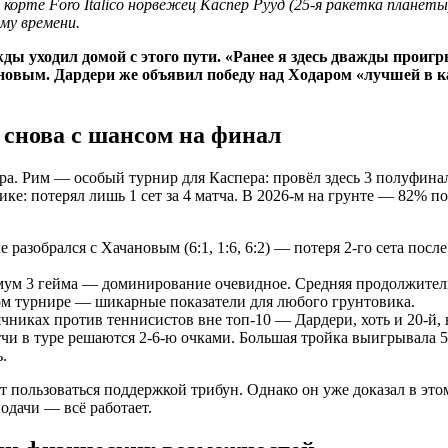
корте Foro Italico норвежец Каспер Рууд (25-я ракетка планеты
му времени.
ды уходил домой с этого пути. «Ранее я здесь дважды проигр
новым. Дардери же объявил победу над Ходаром «лучшей в ка
 снова с шансом на финал
а. Рим — особый турнир для Каспера: провёл здесь 3 полуфина
е: потерял лишь 1 сет за 4 матча. В 2026-м на грунте — 82% по
ле разобрался с Хачановым (6:1, 1:6, 6:2) — потеря 2-го сета по
имум 3 гейма — доминирование очевидное. Средняя продолжитель
ом турнире — шикарные показатели для любого грунтовика.
чниках против теннисистов вне топ-10 — Дардери, хоть и 20-й, 
тчи в туре решаются 2-6-ю очками. Большая тройка выигрывала 
.
т пользоваться поддержкой трибун. Однако он уже доказал в этом
одачи — всё работает.