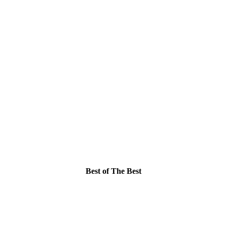
Вest of The Best