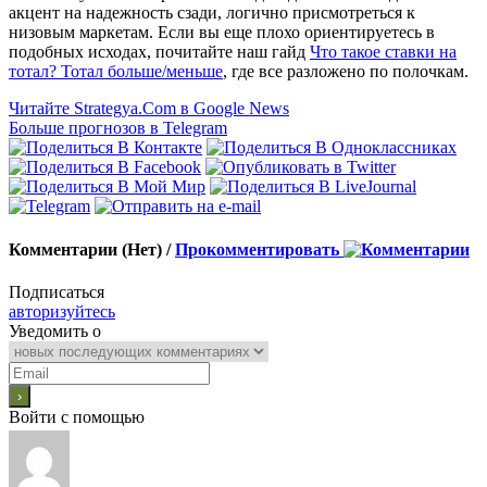
акцент на надежность сзади, логично присмотреться к
низовым маркетам. Если вы еще плохо ориентируетесь в
подобных исходах, почитайте наш гайд
Что такое ставки на
тотал? Тотал больше/меньше
, где все разложено по полочкам.
Читайте Strategya.Com в Google News
Больше прогнозов в Telegram
Комментарии (Нет) /
Прокомментировать
Подписаться
авторизуйтесь
Уведомить о
Войти с помощью