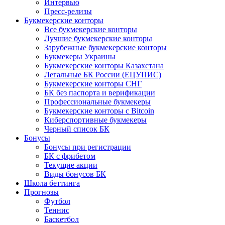
Интервью
Пресс-релизы
Букмекерские конторы
Все букмекерские конторы
Лучшие букмекерские конторы
Зарубежные букмекерские конторы
Букмекеры Украины
Букмекерские конторы Казахстана
Легальные БК России (ЕЦУПИС)
Букмекерские конторы СНГ
БК без паспорта и верификации
Профессиональные букмекеры
Букмекерские конторы с Bitcoin
Киберспортивные букмекеры
Черный список БК
Бонусы
Бонусы при регистрации
БК с фрибетом
Текущие акции
Виды бонусов БК
Школа беттинга
Прогнозы
Футбол
Теннис
Баскетбол