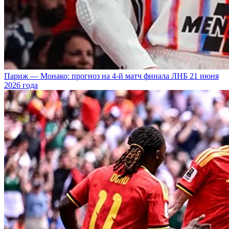
Париж — Монако: прогноз на 4-й матч финала ЛНБ 21 июня
2026 года