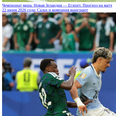
Чемпионат мира. Новая Зеландия — Египет. Прогноз на матч
22 июня 2026 года: Салах и компания выиграют