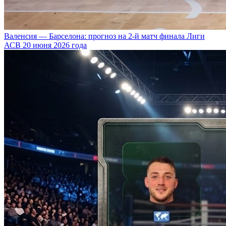
Валенсия — Барселона: прогноз на 2-й матч финала Лиги
АСВ 20 июня 2026 года