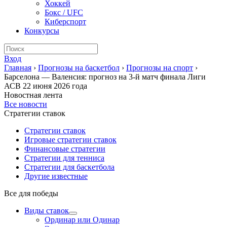
Хоккей
Бокс / UFC
Киберспорт
Конкурсы
Вход
Главная
›
Прогнозы на баскетбол
›
Прогнозы на спорт
›
Барселона — Валенсия: прогноз на 3-й матч финала Лиги
АСВ 22 июня 2026 года
Новостная лента
Все новости
Стратегии ставок
Стратегии ставок
Игровые стратегии ставок
Финансовые стратегии
Стратегии для тенниса
Стратегии для баскетбола
Другие известные
Все для победы
Виды ставок
Ординар или Одинар