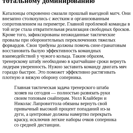
тотальному доминированию
Каталонцы откровенно смазали прошлый выездной матч. Они
внезапно столкнулись с жестким и организованным
сопротивлением на периметре. Главной проблемой команды в
той игре стала отвратительная реализация свободных бросков.
Кроме того, зафиксированы неожиданные тактические
провалы при оборонительных переключениях тяжелых
форвардов. Свои трибуны должны помочь сине-гранатовым
восстановить былую эффективность командных
взаимодействий у чужого кольца. Таким образом,
тренерскому штабу необходимо в кратчайшие сроки вернуть
лидерам уверенность. Нужно заставить команду двигать мяч
гораздо быстрее. Это поможет эффективно растягивать
плотную и вязкую оборону соперника.
Главная тактическая задача тренерского штаба
хозяев на сегодня — полностью развязать руки
своим топовым снайперам. Уилл Клайберн и
Николас Лапровиттола обязаны вернуть свой
привычный высокий процент попаданий из-за
дуги, а центровые должны намертво перекрыть
краску, исключив легкие наборы очков соперника
со средней дистанции.