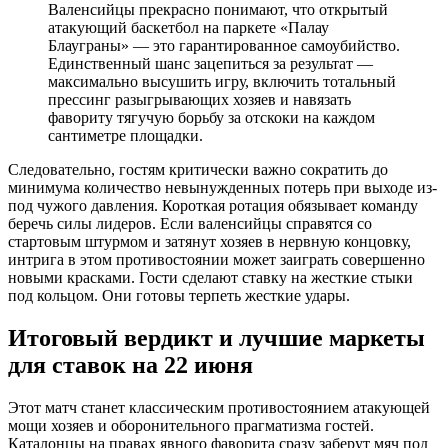
Валенсийцы прекрасно понимают, что открытый
атакующий баскетбол на паркете «Палау
Блауграны» — это гарантированное самоубийство.
Единственный шанс зацепиться за результат —
максимально высушить игру, включить тотальный
прессинг разыгрывающих хозяев и навязать
фавориту тягучую борьбу за отскоки на каждом
сантиметре площадки.
Следовательно, гостям критически важно сократить до
минимума количество невынужденных потерь при выходе из-
под чужого давления. Короткая ротация обязывает команду
беречь силы лидеров. Если валенсийцы справятся со
стартовым штурмом и затянут хозяев в нервную концовку,
интрига в этом противостоянии может заиграть совершенно
новыми красками. Гости сделают ставку на жесткие стыки
под кольцом. Они готовы терпеть жесткие удары.
Итоговый вердикт и лучшие маркеты
для ставок на 22 июня
Этот матч станет классическим противостоянием атакующей
мощи хозяев и оборонительного прагматизма гостей.
Каталонцы на правах явного фаворита сразу заберут мяч под