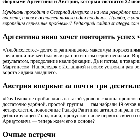
сборными Аргентины и Австрии, который состоится 22 июня 
Мундиаль проходит в Северной Америке и на нем рекордное кол
времени, и вовсе оставлен только один поединок. Правда, с 
европейцы серьезные проблемы? Редакцией сайта strategya.com 
Аргентина явно хочет повторить успех
«Альбиселестес» долго ограничивались максимум поражениями 
зрелищной ничьей был выигран по итогам серии пенальти. Впр
результатом, преодоление квалификации. Да и потом, в товари
Мартинесом. Напоследок с Исландией и вовсе устроили разгром
ворота Зидана-младшего.
Австрия впервые за почти три десятиле
«Das Team» не пробивались на такой уровень с конца прошлого 
достаточно удобной, простой группы — там набрали 19 очков в
четырехлетия, подопечные Ральфа Рангника активно играли то
дебютирующей Иорданией, пропустив после первого своего гол
Арнаутовича — теперь ждем его в основе?
Очные встречи