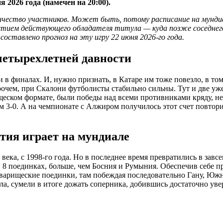
2026 года (намечен на 20:00).
ичество участников. Может быть, потому расписание на мундиал
участием действующего обладателя титула — куда позже соседне
составлено прогноз на эту игру 22 июня 2026-го года.
 четырехлетней давности
в финалах. И, нужно признать, в Катаре им тоже повезло, в то
очем, при Скалони футболисты стабильно сильны. Тут и две уже
щеском формате, были победы над всеми противниками кряду, не
 3-0. А на чемпионате с Алжиром получилось этот счет повторит
тия играет на мундиале
века, с 1998-го года. Но в последнее время превратились в завс
 8 поединках, больше, чем Босния и Румыния. Обеспечив себе п
варищеские поединки, там побеждая последовательно Гану, Южну
а, сумели в итоге дожать соперника, добившись достаточно уве