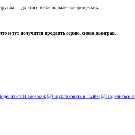
другом — до этого не было даже товарищеских.
что и тут получится продлить серию, снова выиграв.