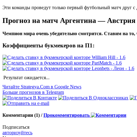
Эти команды проведут только первый футбольный матч друг с 
Прогноз на матч Аргентина — Австрия
Чемпион мира очень убедительно смотрится. Ставим на то, 
Коэффициенты букмекеров на П1:
- 1.6
- 1.6
- 1.6
Результат ожидается...
Читайте Strategya.Com в Google News
Больше прогнозов в Telegram
Комментарии (1) /
Прокомментировать
Подписаться
авторизуйтесь