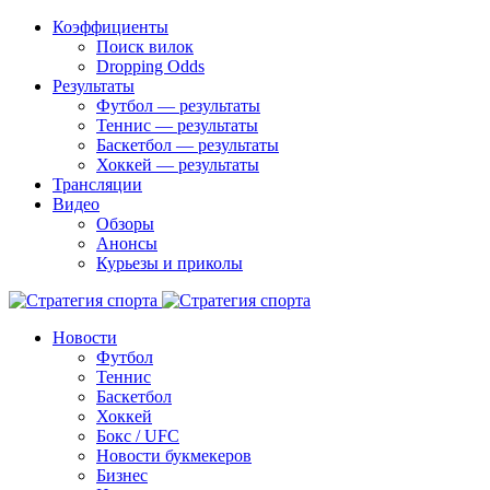
Коэффициенты
Поиск вилок
Dropping Odds
Результаты
Футбол — результаты
Теннис — результаты
Баскетбол — результаты
Хоккей — результаты
Трансляции
Видео
Обзоры
Анонсы
Курьезы и приколы
Новости
Футбол
Теннис
Баскетбол
Хоккей
Бокс / UFC
Новости букмекеров
Бизнес