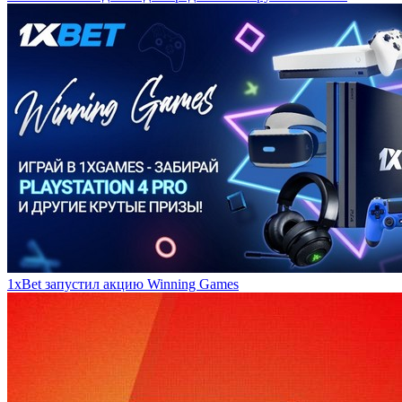
1xBet запустил акцию Winning Games