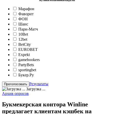
жулики/мошенники/кидалы
Марафон
Фаворит
ФОН
Шанс
Пари-Матч
10Bet
12bet
BetCity
EUROBET
Expekt
gamebookers
PartyBets
sportingbet
Букер.Ру
Результаты
Загрузка ...
Архив опросов
Букмекерская контора Winline
предлагает клиентам кэшбек на