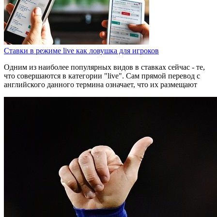
Ставки в режиме live как ловушка для игроков
Одним из наиболее популярных видов в ставках сейчас - те,
что совершаются в категории "live". Сам прямой перевод с
английского данного термина означает, что их размещают