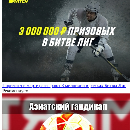
Париматч в марте разыграют 3 миллиона в рамках Битвы Лиг
Рекомендуем