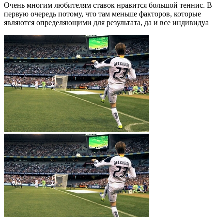
Очень многим любителям ставок нравится большой теннис. В
первую очередь потому, что там меньше факторов, которые
являются определяющими для результата, да и все индивидуа