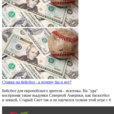
Ставки на бейсбол - а почему бы и нет?
Бейсбол для европейского зрителя - экзотика. На "ура"
восприняв такие выдумки Северной Америки, как баскетбол
и хоккей, Старый Свет так и не научился толком этой игре с б