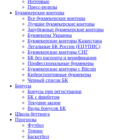
Интервью
Пресс-релизы
Букмекерские конторы
Все букмекерские конторы
Лучшие букмекерские конторы
Зарубежные букмекерские конторы
Букмекеры Украины
Букмекерские конторы Казахстана
Легальные БК России (ЕЦУПИС)
Букмекерские конторы СНГ
БК без паспорта и верификации
Профессиональные букмекеры
Букмекерские конторы с Bitcoin
Киберспортивные букмекеры
Черный список БК
Бонусы
Бонусы при регистрации
БК с фрибетом
Текущие акции
Виды бонусов БК
Школа беттинга
Прогнозы
Футбол
Теннис
Баскетбол