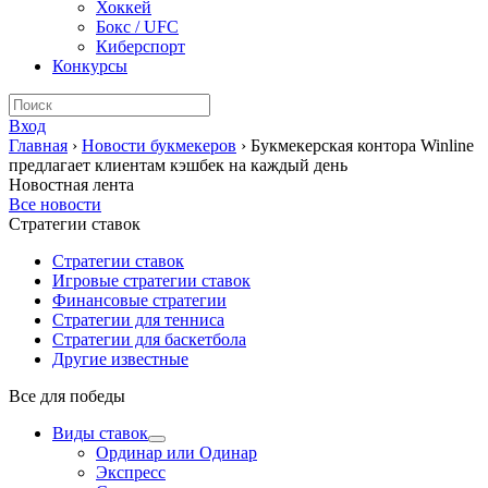
Хоккей
Бокс / UFC
Киберспорт
Конкурсы
Вход
Главная
›
Новости букмекеров
›
Букмекерская контора Winline
предлагает клиентам кэшбек на каждый день
Новостная лента
Все новости
Стратегии ставок
Стратегии ставок
Игровые стратегии ставок
Финансовые стратегии
Стратегии для тенниса
Стратегии для баскетбола
Другие известные
Все для победы
Виды ставок
Ординар или Одинар
Экспресс