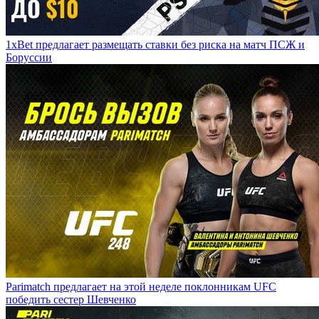
1xBet предлагает размещать ставки без риска на матч ПСЖ и
Боруссии
Parimatch предлагает на этой неделе поклонникам UFC
победить сестер Шевченко