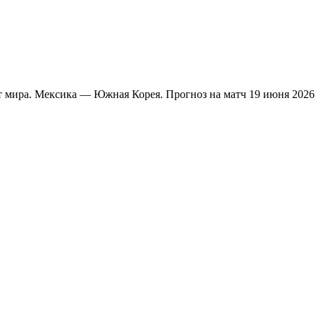
 мира. Мексика — Южная Корея. Прогноз на матч 19 июня 2026