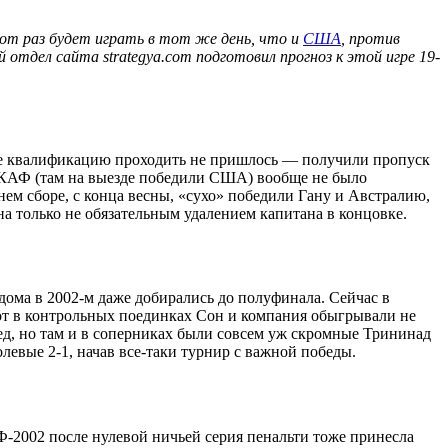
тот раз будет играть в тот же день, что и
США
, против
отдел сайта strategya.com подготовил прогноз к этой игре 19-
даже квалификацию проходить не пришлось — получили пропуск
КАКАФ (там на выезде победили США) вообще не было
нем сборе, с конца весны, «сухо» победили Гану и Австралию,
а только не обязательным удалением капитана в концовке.
дома в 2002-м даже добирались до полуфинала. Сейчас в
вот в контрольных поединках Сон и компания обыгрывали не
бед, но там и в соперниках были совсем уж скромные Трининад
левые 2-1, начав все-таки турнир с важной победы.
2002 после нулевой ничьей серия пенальти тоже принесла