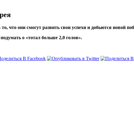
рея
 то, что они смогут развить свои успехи и добьются новой по
подумать о «тотал больше 2,0 голов».