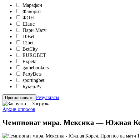
Марафон
Фаворит
ФОН
Шанс
Пари-Матч
10Bet
12bet
BetCity
EUROBET
Expekt
gamebookers
PartyBets
sportingbet
Букер.Ру
Результаты
Загрузка ...
Архив опросов
Чемпионат мира. Мексика — Южная Коре