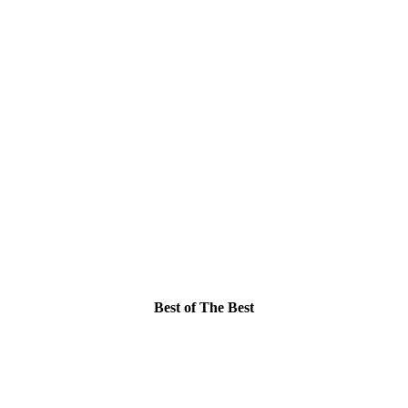
Вest of The Best