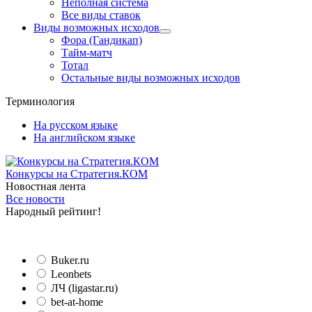
Неполная система
Все виды ставок
Виды возможных исходов
Фора (Гандикап)
Тайм-матч
Тотал
Остальные виды возможных исходов
Терминология
На русском языке
На английском языке
Конкурсы
на Стратегия.КОМ
Новостная лента
Все новости
Народный рейтинг!
Buker.ru
Leonbets
ЛЧ (ligastar.ru)
bet-at-home