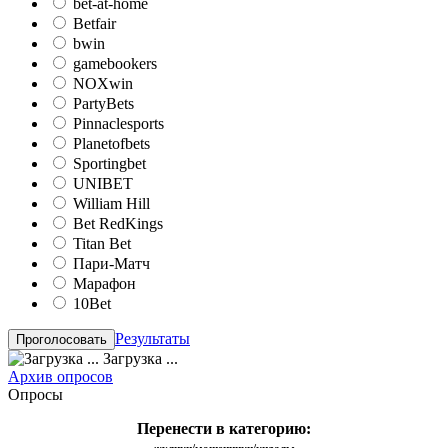
bet-at-home
Betfair
bwin
gamebookers
NOXwin
PartyBets
Pinnaclesports
Planetofbets
Sportingbet
UNIBET
William Hill
Bet RedKings
Titan Bet
Пари-Матч
Марафон
10Bet
Результаты
Загрузка ...
Архив опросов
Опросы
Перенести в категорию: