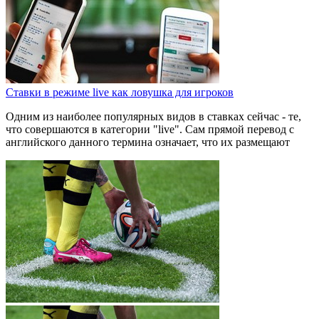
Ставки в режиме live как ловушка для игроков
Одним из наиболее популярных видов в ставках сейчас - те,
что совершаются в категории "live". Сам прямой перевод с
английского данного термина означает, что их размещают