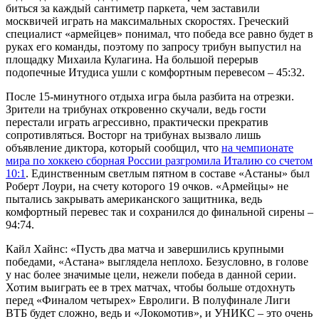
биться за каждый сантиметр паркета, чем заставили
москвичей играть на максимальных скоростях. Греческий
специалист «армейцев» понимал, что победа все равно будет в
руках его команды, поэтому по запросу трибун выпустил на
площадку Михаила Кулагина. На большой перерыв
подопечные Итудиса ушли с комфортным перевесом – 45:32.
После 15-минутного отдыха игра была разбита на отрезки.
Зрители на трибунах откровенно скучали, ведь гости
перестали играть агрессивно, практически прекратив
сопротивляться. Восторг на трибунах вызвало лишь
объявление диктора, который сообщил, что
на чемпионате
мира по хоккею сборная России разгромила Италию со счетом
10:1
. Единственным светлым пятном в составе «Астаны» был
Роберт Лоури, на счету которого 19 очков. «Армейцы» не
пытались закрывать американского защитника, ведь
комфортный перевес так и сохранился до финальной сирены –
94:74.
Кайл Хайнс: «Пусть два матча и завершились крупными
победами, «Астана» выглядела неплохо. Безусловно, в голове
у нас более значимые цели, нежели победа в данной серии.
Хотим выиграть ее в трех матчах, чтобы больше отдохнуть
перед «Финалом четырех» Евролиги. В полуфинале Лиги
ВТБ будет сложно, ведь и «Локомотив», и УНИКС – это очень