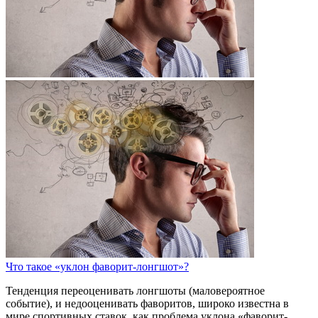
Что такое «уклон фаворит-лонгшот»?
Тенденция переоценивать лонгшоты (маловероятное
событие), и недооценивать фаворитов, широко известна в
мире спортивных ставок, как проблема уклона «фаворит-