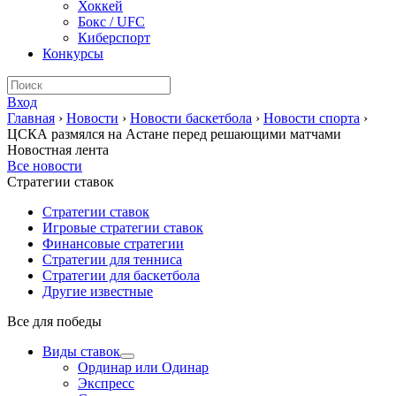
Хоккей
Бокс / UFC
Киберспорт
Конкурсы
Вход
Главная
›
Новости
›
Новости баскетбола
›
Новости спорта
›
ЦСКА размялся на Астане перед решающими матчами
Новостная лента
Все новости
Стратегии ставок
Стратегии ставок
Игровые стратегии ставок
Финансовые стратегии
Стратегии для тенниса
Стратегии для баскетбола
Другие известные
Все для победы
Виды ставок
Ординар или Одинар
Экспресс