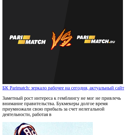
БК Parimatch: зеркало рабочее на сегодня, актуальный сайт
Заметный рост интереса к гемблингу не мог не привлечь
внимание правительства. Букмекеры долгое время
приумножали свою прибыль за счет нелегальной
деятельности, работая в