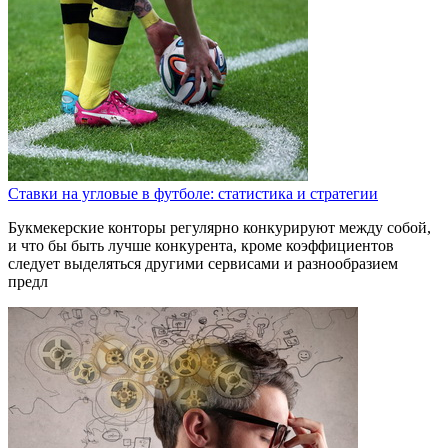
Ставки на угловые в футболе: статистика и стратегии
Букмекерские конторы регулярно конкурируют между собой,
и что бы быть лучше конкурента, кроме коэффициентов
следует выделяться другими сервисами и разнообразием
предл