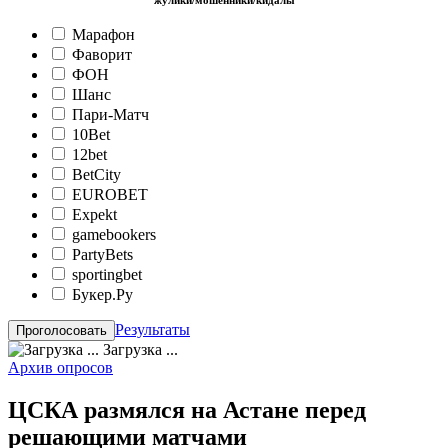
жулики/мошенники/кидалы
Марафон
Фаворит
ФОН
Шанс
Пари-Матч
10Bet
12bet
BetCity
EUROBET
Expekt
gamebookers
PartyBets
sportingbet
Букер.Ру
Результаты
Загрузка ...
Архив опросов
ЦСКА размялся на Астане перед
решающими матчами