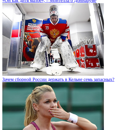
«Он как дитя малое», – Монтелла о Доннаруме
Зачем сборной России держать в Кельне семь запасных?