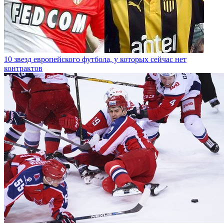
10 звезд европейского футбола, у которых сейчас нет
контрактов