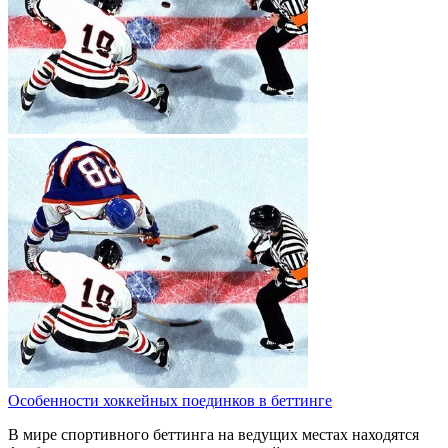
Особенности хоккейных поединков в беттинге
В мире спортивного беттинга на ведущих местах находятся