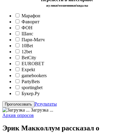
жулики/мошенники/кидалы
Марафон
Фаворит
ФОН
Шанс
Пари-Матч
10Bet
12bet
BetCity
EUROBET
Expekt
gamebookers
PartyBets
sportingbet
Букер.Ру
Результаты
Загрузка ...
Архив опросов
Эрик Макколлум рассказал о