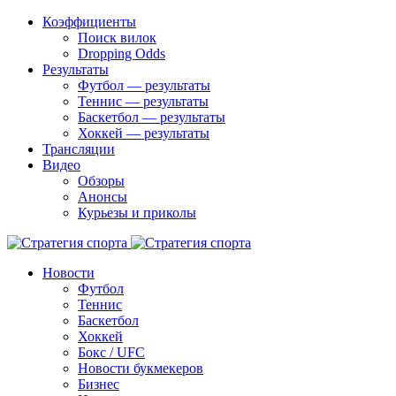
Коэффициенты
Поиск вилок
Dropping Odds
Результаты
Футбол — результаты
Теннис — результаты
Баскетбол — результаты
Хоккей — результаты
Трансляции
Видео
Обзоры
Анонсы
Курьезы и приколы
Новости
Футбол
Теннис
Баскетбол
Хоккей
Бокс / UFC
Новости букмекеров
Бизнес