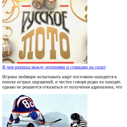
В чем разница между лотереями и ставками на спорт
Игроки любящие испытывать азарт постоянно находятся в
поиске острых ощущений, и честно говоря редко их находят,
однако не решаются отказаться от получения адреналина, что