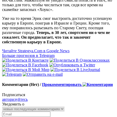
несчастлив. Макколлум не увидел смысла попасть в НБА, но
только для того, чтобы числиться там, сидя все время на
скамейке запасных «Хоукс».
Уже на то время Эрик смог выстроить достаточно успешную
карьеру в Европе, поиграв в Израиле и Греции. Кроме того,
ему понравилось разъезжать по Старому Свету, посещая
различные города.
Теперь, в 30 лет, спортсмен ни о чем не
сожалеет. Он предполагает, что так и закончит
собственную карьеру в Европе.
Читайте Strategya.Com в Google News
Больше прогнозов в Telegram
Комментарии (Нет) /
Прокомментировать
Подписаться
авторизуйтесь
Уведомить о