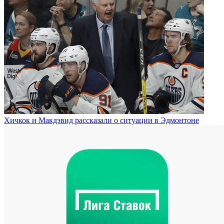
Хичкок и Макдэвид рассказали о ситуации в Эдмонтоне