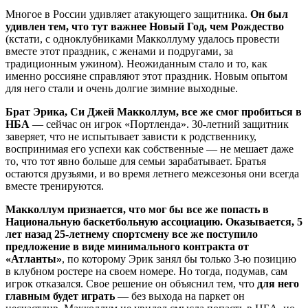
Многое в России удивляет атакующего защитника.
Он был
удивлен тем, что тут важнее Новый Год, чем Рождество
(кстати, с одноклубниками Макколлуму удалось провести
вместе этот праздник, с женами и подругами, за
традиционным ужином). Неожиданным стало и то, как
именно россияне справляют этот праздник. Новым опытом
для него стали и очень долгие зимние выходные.
Брат Эрика, Си Джей Макколлум, все же смог пробиться в
НБА
— сейчас он игрок «Портленда». 30-летний защитник
заверяет, что не испытывает зависти к родственнику,
воспринимая его успехи как собственные — не мешает даже
то, что тот явно больше для семьи зарабатывает. Братья
остаются друзьями, и во время летнего межсезонья они всегда
вместе тренируются.
Макколлум признается, что мог бы все же попасть в
Национальную баскетбольную ассоциацию. Оказывается, 5
лет назад 25-летнему спортсмену все же поступило
предложение в виде минимального контракта от
«Атланты»
, по которому Эрик занял бы только 3-ю позицию
в клубном ростере на своем номере. Но тогда, подумав, сам
игрок отказался. Свое решение он объяснил тем, что
для него
главным будет играть
— без выхода на паркет он