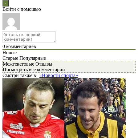
Войти с помощью
0
комментариев
Новые
Старые
Популярные
Межтекстовые Отзывы
Посмотреть все комментарии
Смотри также в
«Новости спорта»