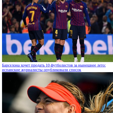
Барселона хочет продать 10 футболистов за нынешнее лето:
испанские журналисты опубликовали список