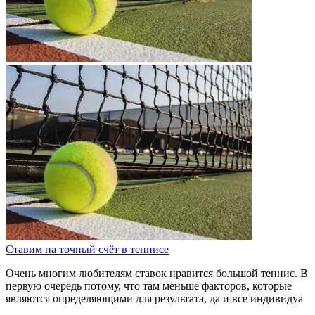
Ставим на точный счёт в теннисе
Очень многим любителям ставок нравится большой теннис. В
первую очередь потому, что там меньше факторов, которые
являются определяющими для результата, да и все индивидуа