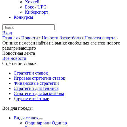
Хоккей
Бокс / UFC
Киберспорт
Конкурсы
Вход
Главная
›
Новости
›
Новости баскетбола
›
Новости спорта
›
Финикс намерен найти на рынке свободных агентов нового
разыгрывающего
Новостная лента
Все новости
Стратегии ставок
Стратегии ставок
Игровые стратегии ставок
Финансовые стратегии
Стратегии для тенниса
Стратегии для баскетбола
Другие известные
Все для победы
Виды ставок
Ординар или Одинар