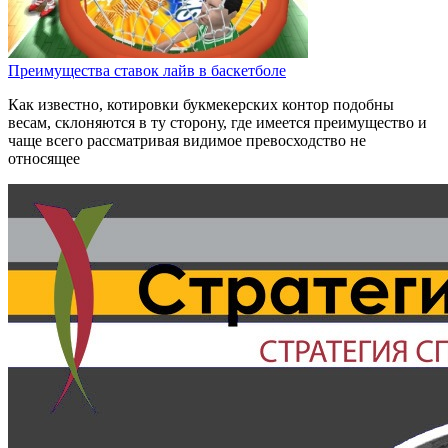
Преимущества ставок лайв в баскетболе
Как известно, котировки букмекерских контор подобны
весам, склоняются в ту сторону, где имеется преимущество и
чаще всего рассматривая видимое превосходство не
относящее