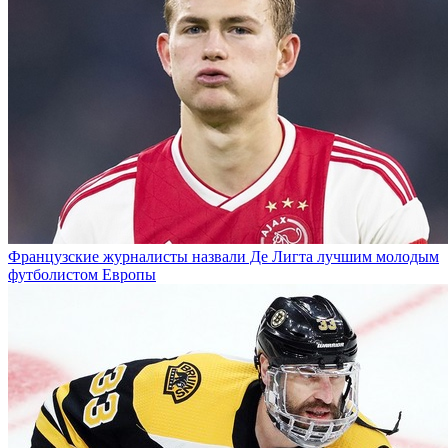
Французские журналисты назвали Де Лигта лучшим молодым
футболистом Европы