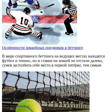
Особенности хоккейных поединков в беттинге
В мире спортивного беттинга на ведущих местах находятся
футбол и теннис, но и ставки на хоккей не отстали далеко,
сумев застолбить себе место в первой пятёрке, тем самым