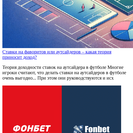
Ставки на фаворитов или аутсайдеров – какая теория
приносит доход?
Теория доходности ставок на аутсайдера в футболе Многие
игроки считают, что делать ставки на аутсайдеров в футболе
очень выгодно... При этом они руководствуются и исх