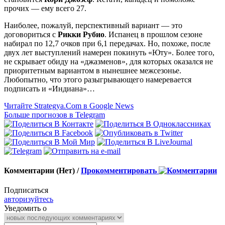
прочих — ему всего 27.
Наиболее, пожалуй, перспективный вариант — это
договориться с
Рикки Рубио
. Испанец в прошлом сезоне
набирал по 12,7 очков при 6,1 передачах. Но, похоже, после
двух лет выступлений намерен покинуть «Юту». Более того,
не скрывает обиду на «джазменов», для которых оказался не
приоритетным вариантом в нынешнее межсезонье.
Любопытно, что этого разыгрывающего намеревается
подписать и «Индиана»…
Читайте Strategya.Com в Google News
Больше прогнозов в Telegram
Комментарии (Нет) /
Прокомментировать
Подписаться
авторизуйтесь
Уведомить о