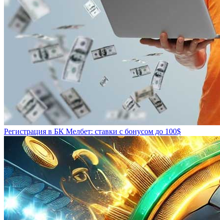
Регистрация в БК Мелбет: ставки с бонусом до 100$