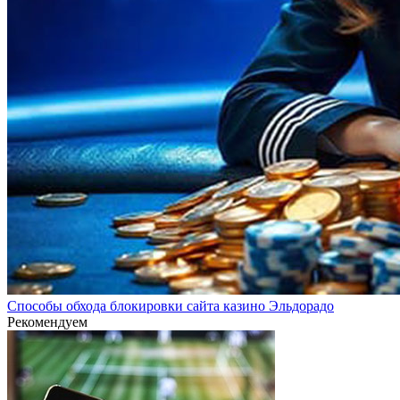
Способы обхода блокировки сайта казино Эльдорадо
Рекомендуем