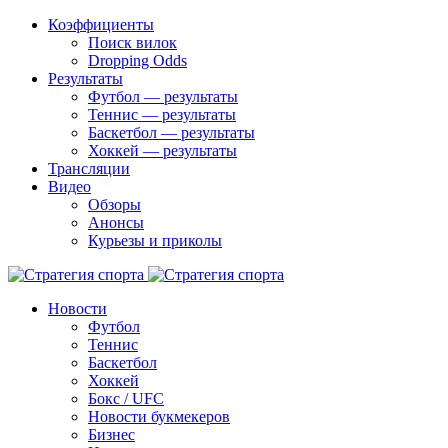
Коэффициенты
Поиск вилок
Dropping Odds
Результаты
Футбол — результаты
Теннис — результаты
Баскетбол — результаты
Хоккей — результаты
Трансляции
Видео
Обзоры
Анонсы
Курьезы и приколы
Новости
Футбол
Теннис
Баскетбол
Хоккей
Бокс / UFC
Новости букмекеров
Бизнес