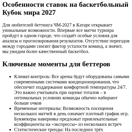
Особенности ставок на баскетбольный
Кубок мира 2027
Для любителей беттинга ЧМ-2027 в Катаре открывает
уникальные возможности. Впервые все матчи турнира
пройдут в одном городе, что создаёт особые условия для
анализа и прогнозирования результатов. Отсутствие переездов
между городами снизит фактор усталости команд, а значит,
мы увидим более качественный баскетбол.
Ключевые моменты для беттеров
Климат-контроль: Все арены будут оборудованы самыми
современными системами кондиционирования, что
обеспечит поддержание комфортной температуры 24/7.
Это важно учитывать при оценке тоталов – в
оптимальных условиях команды обычно набирают
больше очков
Временные интервалы: Возможность посещения
нескольких матчей в день означает плотный график игр.
Букмекеры наверняка предложат привлекательные
коэффициенты на «экспрессы» из нескольких встреч
Статистические тренды: На последних трёх