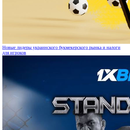
Новые лидеры украинского букмекерского рынка и налоги
для игроков