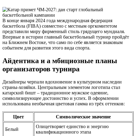
В конце января 2024 года международная федерация
баскетбола (FIBA) совместно с местным оргкомитетом
представили миру фирменный стиль грядущего мундиаля.
Впервые в истории главный баскетбольный турнир пройдёт
на Ближнем Востоке, что само по себе является знаковым
событием для развития этого вида спорта.
Айдентика и а мбициозные планы
организаторов турнира
Дизайнеры черпали вдохновение в культурном наследии
страны-хозяйки. Центральным элементом логотипа стал
катарский бишт – традиционное мужское одеяние,
символизирующее достоинство и успех. В оформлении
использована необычная цветовая гамма из трёх оттенков:
Цвет
Символическое значение
Олицетворяет единство и энергию
Белый
квалификационного этапа