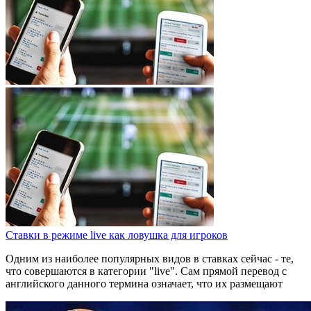
Ставки в режиме live как ловушка для игроков
Одним из наиболее популярных видов в ставках сейчас - те,
что совершаются в категории "live". Сам прямой перевод с
английского данного термина означает, что их размещают