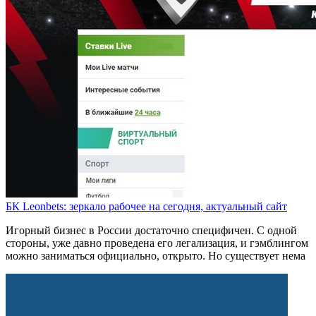
БК Leonbets: зеркало рабочее на сегодня, актуальный сайт
Игорный бизнес в России достаточно специфичен. С одной
стороны, уже давно проведена его легализация, и гэмблингом
можно заниматься официально, открыто. Но существует нема