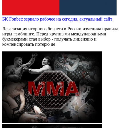
БК Fonbet: зеркало рабочее на сегодня, актуальный сайт
Легализация игорного бизнеса в России изменила правила
игры гэмблинге. Перед крупными международными
букмекерами стал выбор - получать лицензию и
компенсировать потерю де