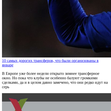
10 самых дорогих трансферов, что были организованы в
январе
В Европе уже более недели открыто зимнее трансферное
окно. Но пока что клубы не особенно балуют громкими
сделками, да и в целом давно замечено, что они редко идут на
серь