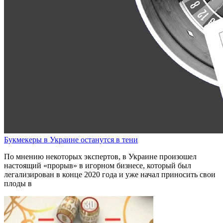
Букмекеры в Украине останутся в тени
По мнению некоторых экспертов, в Украине произошел
настоящий «прорыв» в игорном бизнесе, который был
легализирован в конце 2020 года и уже начал приносить свои
плоды в