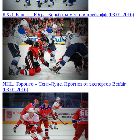
КХЛ. Барыс – Югра. Борьба за место в плей-офф (03.01.2016)
NHL. Торонто – Сент-Луис. Прогноз от экспертов Betfair
(03.01.2016)