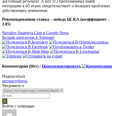
достойный результат. А вот 112 пропущенных шайб
питерцами в 45 играх свидетельствует о больших проблемах
действующих чемпионов.
Рекомендованная ставка – победа ЦСКА (коэффициент –
2.05)
Читайте Strategya.Com в Google News
Больше прогнозов в Telegram
Комментарии (Нет) /
Прокомментировать
Подписаться
авторизуйтесь
Уведомить о
Войти с помощью