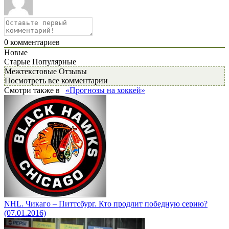
0
комментариев
Новые
Старые
Популярные
Межтекстовые Отзывы
Посмотреть все комментарии
Смотри также в
«Прогнозы на хоккей»
NHL. Чикаго – Питтсбург. Кто продлит победную серию?
(07.01.2016)