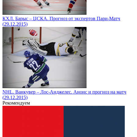
КХЛ. Барыс – ЦСКА. Прогноз от экспертов Пари-Матч
(29.12.2015)
NHL. Ванкувер – Лос-Анджелес. Анонс и прогноз на матч
(29.12.2015)
Рекомендуем