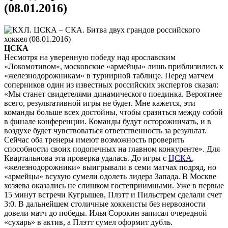
(08.01.2016)
ЦСКА
Несмотря на уверенную победу над ярославским
«Локомотивом», московские «армейцы» лишь приблизились к
«железнодорожникам» в турнирной таблице. Перед матчем
соперников один из известных российских экспертов сказал:
«Мы станет свидетелями динамического поединка. Вероятнее
всего, результативной игры не будет. Мне кажется, эти
команды больше всех достойны, чтобы сразиться между собой
в финале конференции. Команды будут осторожничать, и в
воздухе будет чувствоваться ответственность за результат.
Сейчас оба тренеры имеют возможность проверить
способности своих подопечных на главном конкуренте». Для
Квартальнова эта проверка удалась. До игры с
ЦСКА
,
«железнодорожники» выигрывали в семи матчах подряд, но
«армейцы» всухую сумели одолеть лидера Запада. В Москве
хозяева оказались не слишком гостеприимными. Уже в первые
15 минут встречи Кугрышев, Плэтт и Пильстрем сделали счет
3:0. В дальнейшем столичные хоккеисты без нервозности
довели матч до победы. Илья Сорокин записал очередной
«сухарь» в актив, а Плэтт сумел оформит дубль.