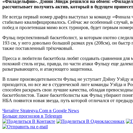
«Филадельфии». Дэнни Эйндж решился на обмен: «Филадельи
рассчитывает получить актив, который в будущем принесе
Не всегда первый номер драфта выступал за команду «Финала 
стабильно квалифицировалось. Сейчас же особенный случай, в
побед и пролетевшая мимо всех турниров, будет первым номеро
Фульц перспективный баскетболист, за которым охотно следил
193 см, у него довольно большой размах рук (208см), он быстр 
также поставленный трёхочковый.
Пресса и любители баскетбола любят создавать сравнения для 
похожий стиль игры, правда, по части атаки Фульцу еще дале
разыгрывающего, и атакующего защитника.
В плане производительности Фульц не уступает Дэйну Уэйду и
приходится, но все же в студенческой лиге команды Уэйда и 
способен раскрыть свои лучшие качества, обладая превосходн
баскетболистов. Такие баскетболисты как Фульц убирают поня
НБА появится новая звезда, путь которой отличался от предыд
Читайте Strategya.Com в Google News
Больше прогнозов в Telegram