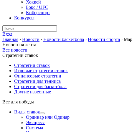
Хоккей
Бокс / UFC
Киберспорт
Конкурсы
Вход
Главная
›
Новости
›
Новости баскетбола
›
Новости спорта
›
Мар
Новостная лента
Все новости
Стратегии ставок
Стратегии ставок
Игровые стратегии ставок
Финансовые стратегии
Стратегии для тенниса
Стратегии для баскетбола
Другие известные
Все для победы
Виды ставок
Ординар или Одинар
Экспресс
Система