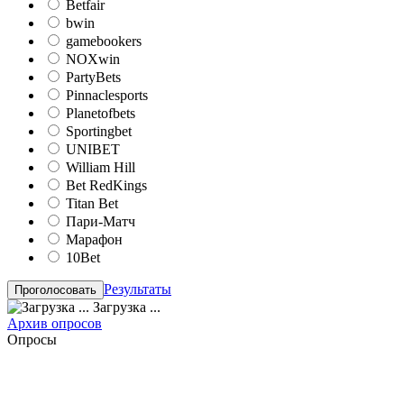
Betfair
bwin
gamebookers
NOXwin
PartyBets
Pinnaclesports
Planetofbets
Sportingbet
UNIBET
William Hill
Bet RedKings
Titan Bet
Пари-Матч
Марафон
10Bet
Результаты
Загрузка ...
Архив опросов
Опросы