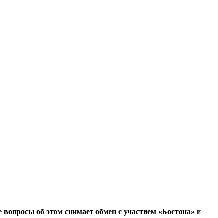
вопросы об этом снимает обмен с участием «Бостона» и