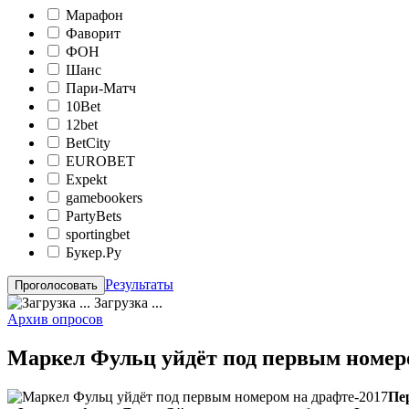
Марафон
Фаворит
ФОН
Шанс
Пари-Матч
10Bet
12bet
BetCity
EUROBET
Expekt
gamebookers
PartyBets
sportingbet
Букер.Ру
Результаты
Загрузка ...
Архив опросов
Маркел Фульц уйдёт под первым номер
Пе