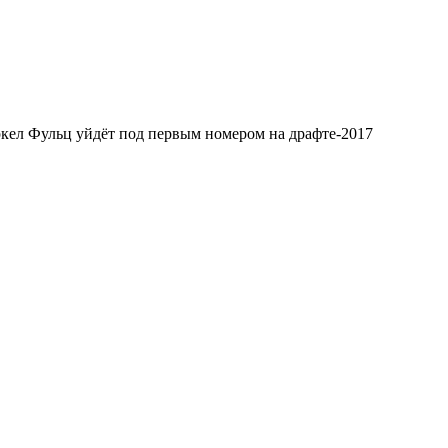
кел Фульц уйдёт под первым номером на драфте-2017