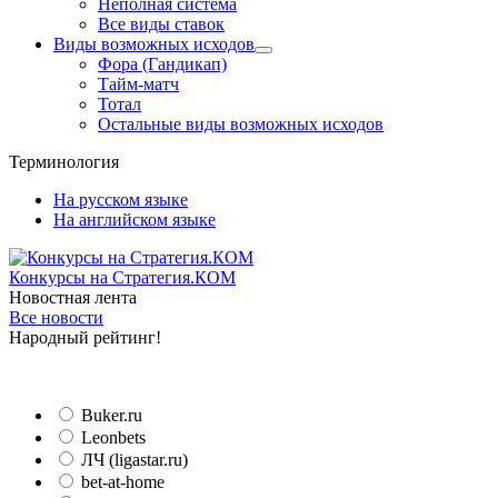
Неполная система
Все виды ставок
Виды возможных исходов
Фора (Гандикап)
Тайм-матч
Тотал
Остальные виды возможных исходов
Терминология
На русском языке
На английском языке
Конкурсы
на Стратегия.КОМ
Новостная лента
Все новости
Народный рейтинг!
Buker.ru
Leonbets
ЛЧ (ligastar.ru)
bet-at-home