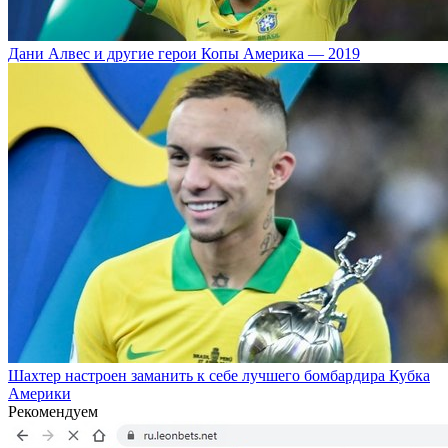
Дани Алвес и другие герои Копы Америка — 2019
Шахтер настроен заманить к себе лучшего бомбардира Кубка
Америки
Рекомендуем