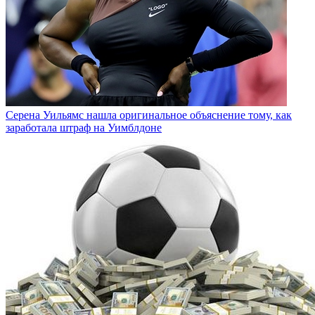
Серена Уильямс нашла оригинальное объяснение тому, как
заработала штраф на Уимблдоне