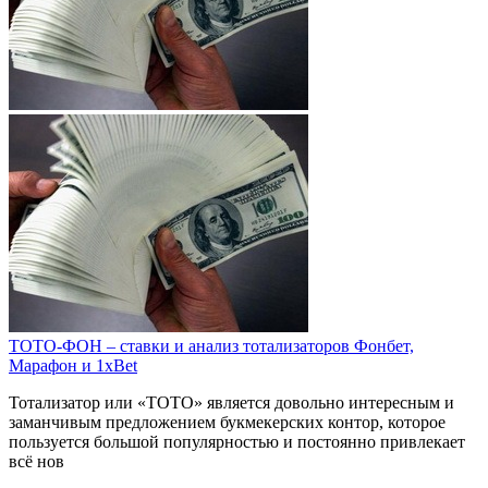
ТОТО-ФОН – ставки и анализ тотализаторов Фонбет,
Марафон и 1xBet
Тотализатор или «ТОТО» является довольно интересным и
заманчивым предложением букмекерских контор, которое
пользуется большой популярностью и постоянно привлекает
всё нов