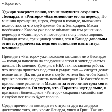
«Торонто».
Уджири заверяет: поняв, что не получится сохранить
Леонарда, в «Рэпторс» «благословили» его на переход
. По
мнению президента, игрок, будучи в команде, выложился
полностью, за что клуб должен быть благодарен. Масаи
пообщался с Каваем уже после объявления тем решения о
переходе в «Клипперс», и поговорить получилось хорошо.
Подводя итоги, функционер заявил, что
в Канаде довольны
этим сотрудничества, ведь оно позволило взять титул
чемпиона.
Президент «Рэпторс» уже поглощен мыслями не о Леонарде
— команда нацелена на следующий сезон и хочет двигаться
дальше. По мнению Уджири, в НБА так поставлена работа,
что некогда прятаться под стол и рыдать там — следует делать
новые шаги. Да, он, да и все в клубе, хотели бы, чтобы Кавай
принял решение подписать новый контракт. Но баскетболист
принял иное решение, и
Масаи из-за этого не потерял сон и
не разочарован. Он уверен, что «Торонто» идет дальше
, и
призывает болельщиков «Рэпторс» сохранять спокойствие —
с клубом все точно будет хорошо.
Среди прочего, из команды не отпустят других лидеров —
достаточно того, что, кроме Ленарда, ушел и Грин. Так что