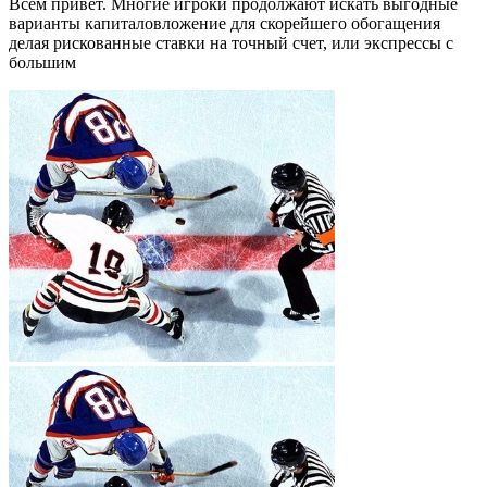
Всем привет. Многие игроки продолжают искать выгодные
варианты капиталовложение для скорейшего обогащения
делая рискованные ставки на точный счет, или экспрессы с
большим