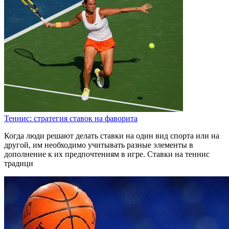
Теннис: стратегия ставок на фаворита
Когда люди решают делать ставки на один вид спорта или на
другой, им необходимо учитывать разные элементы в
дополнение к их предпочтениям в игре. Ставки на теннис
традици