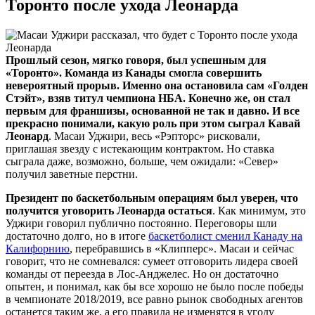
Торонто после ухода Леонарда
Прошлый сезон, мягко говоря, был успешным для
«Торонто». Команда из Канады смогла совершить
невероятный прорыв. Именно она остановила сам «Голден
Стэйт», взяв титул чемпиона НБА. Конечно же, он стал
первым для франшизы, основанной не так и давно. И все
прекрасно понимали, какую роль при этом сыграл Кавай
Леонард
. Масаи Уджири, весь «Рэпторс» рисковали,
приглашая звезду с истекающим контрактом. Но ставка
сыграла даже, возможно, больше, чем ожидали: «Север»
получил заветные перстни.
Президент по баскетбольным операциям был уверен, что
получится уговорить Леонарда остаться
. Как минимум, это
Уджири говорил публично постоянно. Переговоры шли
достаточно долго, но в итоге
баскетболист сменил Канаду на
Калифорнию
, перебравшись в «Клипперс». Масаи и сейчас
говорит, что не сомневался: сумеет отговорить лидера своей
команды от переезда в Лос-Анджелес. Но он достаточно
опытен, и понимал, как бы все хорошо не было после победы
в чемпионате 2018/2019, все равно рынок свободных агентов
останется таким же, а его правила не изменятся в угоду