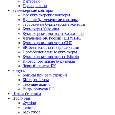
Интервью
Пресс-релизы
Букмекерские конторы
Все букмекерские конторы
Лучшие букмекерские конторы
Зарубежные букмекерские конторы
Букмекеры Украины
Букмекерские конторы Казахстана
Легальные БК России (ЕЦУПИС)
Букмекерские конторы СНГ
БК без паспорта и верификации
Профессиональные букмекеры
Букмекерские конторы с Bitcoin
Киберспортивные букмекеры
Черный список БК
Бонусы
Бонусы при регистрации
БК с фрибетом
Текущие акции
Виды бонусов БК
Школа беттинга
Прогнозы
Футбол
Теннис
Баскетбол