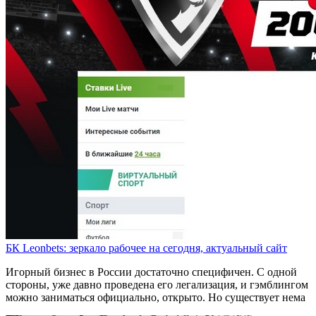
БК Leonbets: зеркало рабочее на сегодня, актуальный сайт
Игорный бизнес в России достаточно специфичен. С одной
стороны, уже давно проведена его легализация, и гэмблингом
можно заниматься официально, открыто. Но существует нема