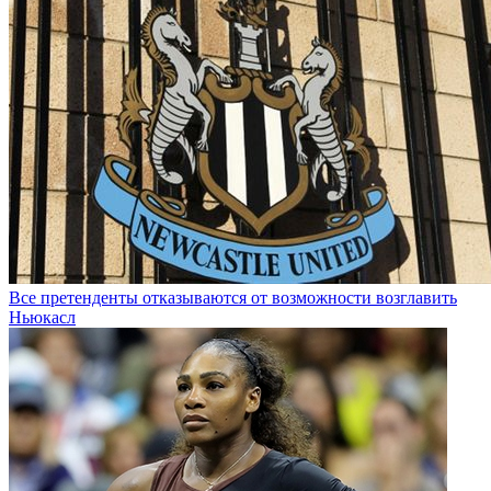
Все претенденты отказываются от возможности возглавить
Ньюкасл