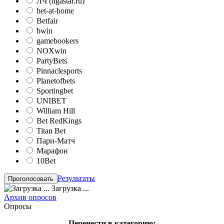
ЛЧ (ligastar.ru)
bet-at-home
Betfair
bwin
gamebookers
NOXwin
PartyBets
Pinnaclesports
Planetofbets
Sportingbet
UNIBET
William Hill
Bet RedKings
Titan Bet
Пари-Матч
Марафон
10Bet
Результаты
Загрузка ...
Архив опросов
Опросы
Перенести в категорию: