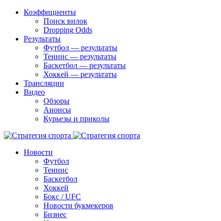
Коэффициенты
Поиск вилок
Dropping Odds
Результаты
Футбол — результаты
Теннис — результаты
Баскетбол — результаты
Хоккей — результаты
Трансляции
Видео
Обзоры
Анонсы
Курьезы и приколы
Новости
Футбол
Теннис
Баскетбол
Хоккей
Бокс / UFC
Новости букмекеров
Бизнес