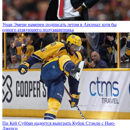
Унаи Эмери намерен подписать летом в Арсенал хотя бы
одного атакующего полузащитника
Пи Кей Суббан надеется выиграть Кубок Стэнли с Нью-
Джерси