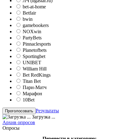
ЛЧ (ligastar.ru)
bet-at-home
Betfair
bwin
gamebookers
NOXwin
PartyBets
Pinnaclesports
Planetofbets
Sportingbet
UNIBET
William Hill
Bet RedKings
Titan Bet
Пари-Матч
Марафон
10Bet
Результаты
Загрузка ...
Архив опросов
Опросы
Перенести в категорию: