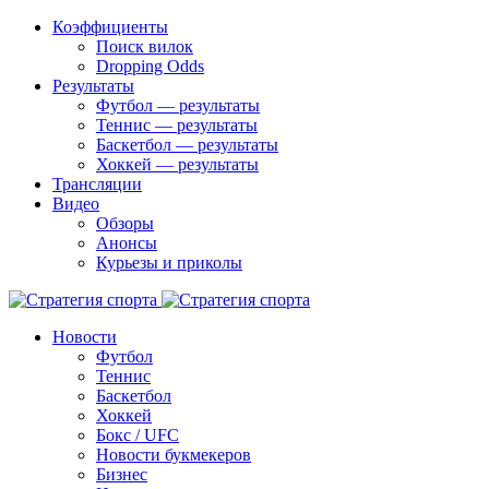
Коэффициенты
Поиск вилок
Dropping Odds
Результаты
Футбол — результаты
Теннис — результаты
Баскетбол — результаты
Хоккей — результаты
Трансляции
Видео
Обзоры
Анонсы
Курьезы и приколы
Новости
Футбол
Теннис
Баскетбол
Хоккей
Бокс / UFC
Новости букмекеров
Бизнес