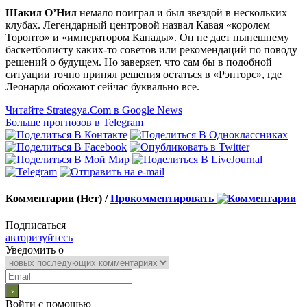
Шакил О’Нил
немало поиграл и был звездой в нескольких
клубах. Легендарный центровой назвал Кавая «королем
Торонто» и «императором Канады». Он не дает нынешнему
баскетболисту каких-то советов или рекомендаций по поводу
решений о будущем. Но заверяет, что сам бы в подобной
ситуации точно принял решения остаться в «Рэпторс», где
Леонарда обожают сейчас буквально все.
Читайте Strategya.Com в Google News
Больше прогнозов в Telegram
Комментарии (Нет) /
Прокомментировать
Подписаться
авторизуйтесь
Уведомить о
Войти с помощью