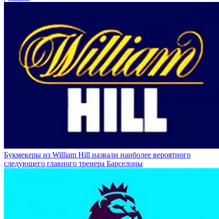
Букмекеры из William Hill назвали наиболее вероятного
следующего главного тренера Барселоны