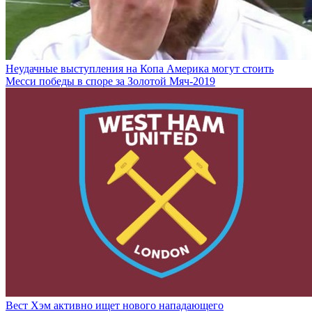
Неудачные выступления на Копа Америка могут стоить
Месси победы в споре за Золотой Мяч-2019
Вест Хэм активно ищет нового нападающего