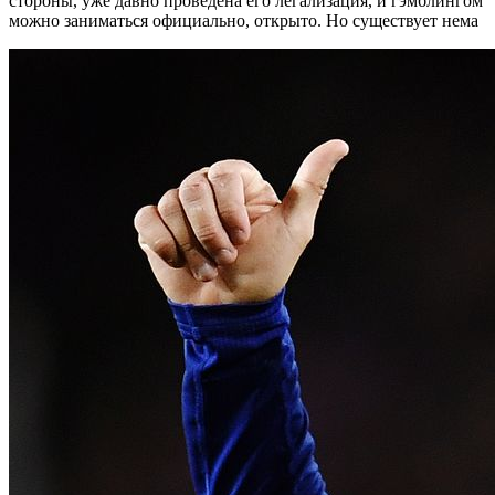
стороны, уже давно проведена его легализация, и гэмблингом
можно заниматься официально, открыто. Но существует нема