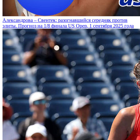
Александрова – Свентек: разогнавшийся середняк против
элиты. Прогноз на 1/8 финала US Open, 1 сентября 2025 года