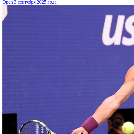
Open 3 сентября 2025 года