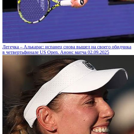
Легечка – Алькарас: испанец снова вышел на своего обидчика
в четвертьфинале US Open. Анонс матча 02.09.2025