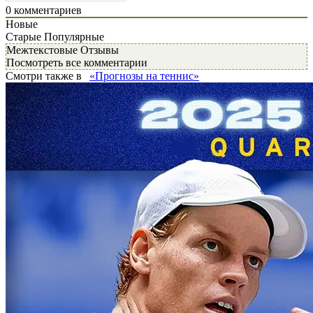
0
комментариев
Новые
Старые
Популярные
Межтекстовые Отзывы
Посмотреть все комментарии
Смотри также в
«Прогнозы на теннис»