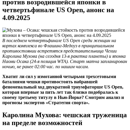
против возродившейся японки в
четвертьфинале US Open, анонс на
4.09.2025
В последнем четвертьфинале US Open среди женщин на
кортах комплекса во Флашинг-Медоуз в принципиальном
противостоянии встретятся представительница Чехии
Каролина Мухова (на сегодня 13-я ракетка планеты) и японка
Наоми Осака (24-я позиция WTA). Старт матча запланирован
ночью, не ранее 02:00 час. по нашим часам.
Хватит ли сил у измотанной четырьмя трехсетовыми
баталиями чешки противостоять набравшей
феноменальный ход двукратной триумфаторше US Open,
которая впервые за пять лет так близко подобралась к
своему третьему титулу в Нью-Йорке? Смотрим анализ и
прогнозы экспертов «Стратегия спорта».
Каролина Мухова: чешская труженица
на пределе возможностей