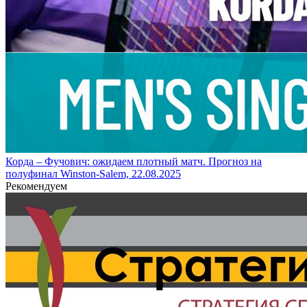
Корда – Фучович: ожидаем плотный матч. Прогноз на
полуфинал Winston-Salem, 22.08.2025
Рекомендуем