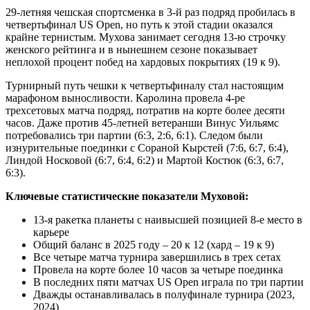
29-летняя чешская спортсменка в 3-й раз подряд пробилась в
четвертьфинал US Open, но путь к этой стадии оказался
крайне тернистым. Мухова занимает сегодня 13-ю строчку
женского рейтинга и в нынешнем сезоне показывает
неплохой процент побед на хардовых покрытиях (19 к 9).
Турнирный путь чешки к четвертьфиналу стал настоящим
марафоном выносливости. Каролина провела 4-ре
трехсетовых матча подряд, потратив на корте более десяти
часов. Даже против 45-летней ветеранши Винус Уильямс
потребовались три партии (6:3, 2:6, 6:1). Следом были
изнурительные поединки с Сораной Кырстей (7:6, 6:7, 6:4),
Линдой Носковой (6:7, 6:4, 6:2) и Мартой Костюк (6:3, 6:7,
6:3).
Ключевые статистические показатели Муховой:
13-я ракетка планеты с наивысшей позицией 8-е место в
карьере
Общий баланс в 2025 году – 20 к 12 (хард – 19 к 9)
Все четыре матча турнира завершились в трех сетах
Провела на корте более 10 часов за четыре поединка
В последних пяти матчах US Open играла по три партии
Дважды останавливалась в полуфинале турнира (2023,
2024)