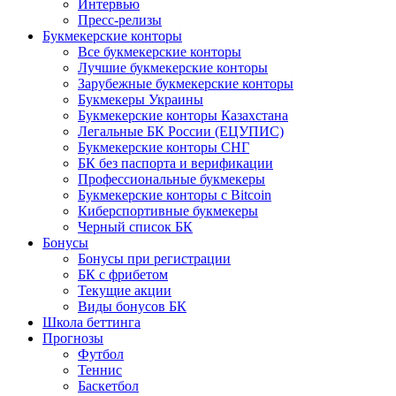
Интервью
Пресс-релизы
Букмекерские конторы
Все букмекерские конторы
Лучшие букмекерские конторы
Зарубежные букмекерские конторы
Букмекеры Украины
Букмекерские конторы Казахстана
Легальные БК России (ЕЦУПИС)
Букмекерские конторы СНГ
БК без паспорта и верификации
Профессиональные букмекеры
Букмекерские конторы с Bitcoin
Киберспортивные букмекеры
Черный список БК
Бонусы
Бонусы при регистрации
БК с фрибетом
Текущие акции
Виды бонусов БК
Школа беттинга
Прогнозы
Футбол
Теннис
Баскетбол