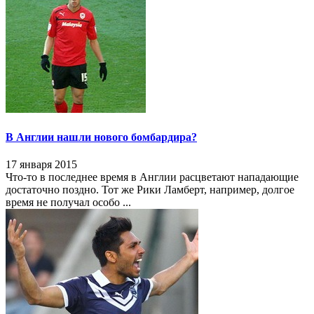
В Англии нашли нового бомбардира?
17 января 2015
Что-то в последнее время в Англии расцветают нападающие
достаточно поздно. Тот же Рики Ламберт, например, долгое
время не получал особо ...