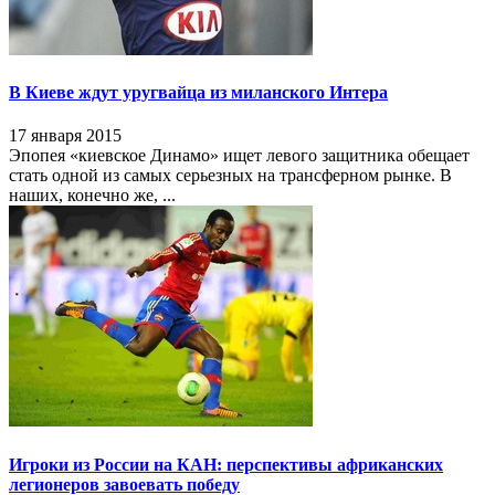
В Киеве ждут уругвайца из миланского Интера
17 января 2015
Эпопея «киевское Динамо» ищет левого защитника обещает
стать одной из самых серьезных на трансферном рынке. В
наших, конечно же, ...
Игроки из России на КАН: перспективы африканских
легионеров завоевать победу