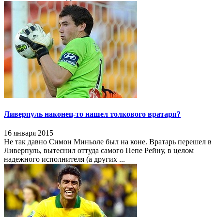
Ливерпуль наконец-то нашел толкового вратаря?
16 января 2015
Не так давно Симон Миньоле был на коне. Вратарь перешел в
Ливерпуль, вытеснил оттуда самого Пепе Рейну, в целом
надежного исполнителя (а других ...