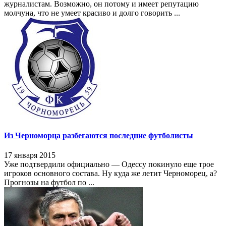
журналистам. Возможно, он потому и имеет репутацию
молчуна, что не умеет красиво и долго говорить ...
Из Черноморца разбегаются последние футболисты
17 января 2015
Уже подтвердили официально — Одессу покинуло еще трое
игроков основного состава. Ну куда же летит Черноморец, а?
Прогнозы на футбол по ...