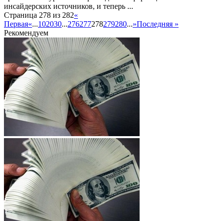
инсайдерских источников, и теперь ...
Страница 278 из 282
«
Первая
«
...
10
20
30
...
276
277
278
279
280
...
»
Последняя »
Рекомендуем