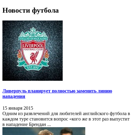
Новости футбола
Ливерпуль планирует полностью заменить линию
нападения
15 января 2015
Одним из развлечений для любителей английского футбола в
каждом туре становится вопрос «кого же в этот раз выпустит
в нападение Брендан ...