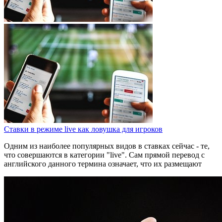
Ставки в режиме live как ловушка для игроков
Одним из наиболее популярных видов в ставках сейчас - те,
что совершаются в категории "live". Сам прямой перевод с
английского данного термина означает, что их размещают