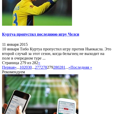
Куртуа пропустил последнюю игру Челси
11 января 2015
10 января Тибо Куртуа пропустил игру против Ньюкасла. Это
второй случай за этот сезон, когда бельгиец не выходит на
поле в очередном туре ...
Страница 279 из 282
«
Первая
«
...
10
20
30
...
277
278
279
280
281
...
»
Последняя »
Рекомендуем