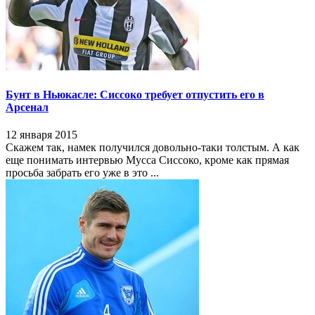
Бунт в Ньюкасле: Сиссоко требует отпустить его в
Арсенал
12 января 2015
Скажем так, намек получился довольно-таки толстым. А как
еще понимать интервью Мусса Сиссоко, кроме как прямая
просьба забрать его уже в это ...