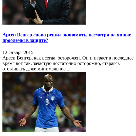
Арсен Венгер снова решил экономить, несмотря на явные
проблемы в защите?
12 января 2015
Арсен Венгер, как всегда, осторожен. Он и играет в последнее
время вот так, зачастую достаточно осторожно, стараясь
отстаивать даже минимальное ...