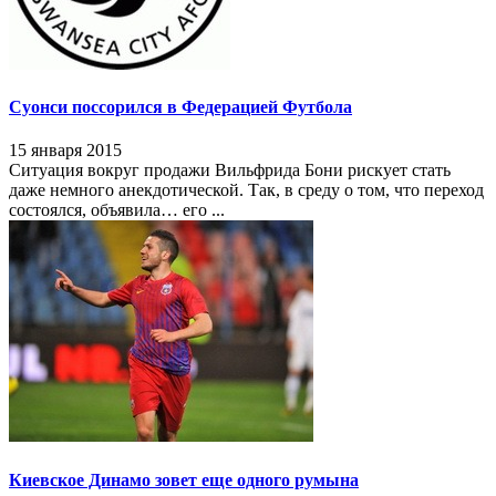
Суонси поссорился в Федерацией Футбола
15 января 2015
Ситуация вокруг продажи Вильфрида Бони рискует стать
даже немного анекдотической. Так, в среду о том, что переход
состоялся, объявила… его ...
Киевское Динамо зовет еще одного румына