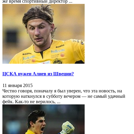
же время спортивный директор ...
ЦСКА нужен Алиев из Швеции?
11 января 2015
Честно говоря, поначалу я был уверен, что эта новость, на
которую наткнулся в субботу вечером — не самый удачный
фейк. Как-то не верилось, ...