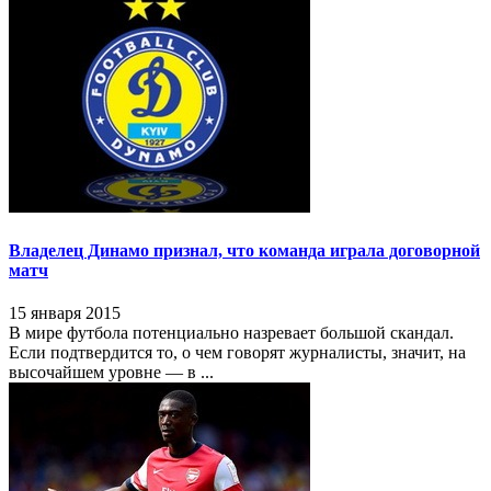
Владелец Динамо признал, что команда играла договорной
матч
15 января 2015
В мире футбола потенциально назревает большой скандал.
Если подтвердится то, о чем говорят журналисты, значит, на
высочайшем уровне — в ...