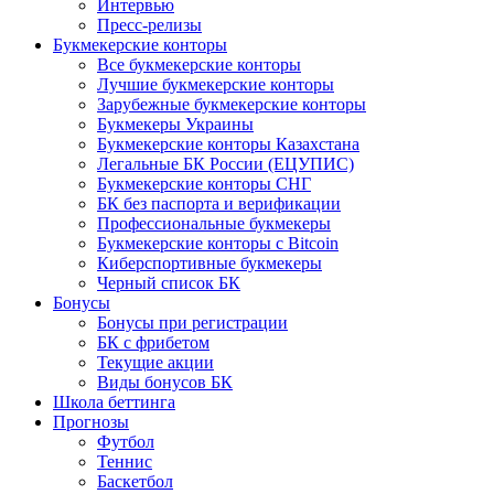
Интервью
Пресс-релизы
Букмекерские конторы
Все букмекерские конторы
Лучшие букмекерские конторы
Зарубежные букмекерские конторы
Букмекеры Украины
Букмекерские конторы Казахстана
Легальные БК России (ЕЦУПИС)
Букмекерские конторы СНГ
БК без паспорта и верификации
Профессиональные букмекеры
Букмекерские конторы с Bitcoin
Киберспортивные букмекеры
Черный список БК
Бонусы
Бонусы при регистрации
БК с фрибетом
Текущие акции
Виды бонусов БК
Школа беттинга
Прогнозы
Футбол
Теннис
Баскетбол