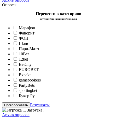
Архив опросов
Опросы
Перенести в категорию:
жулики/мошенники/кидалы
Марафон
Фаворит
ФОН
Шанс
Пари-Матч
10Bet
12bet
BetCity
EUROBET
Expekt
gamebookers
PartyBets
sportingbet
Букер.Ру
Результаты
Загрузка ...
Архив опросов