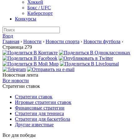
Хоккей
Бокс / UFC
Киберспорт
Конкурсы
Вход
Главная
›
Новости
›
Новости спорта
›
Новости футбола
›
Страница 279
Новостная лента
Все новости
Стратегии ставок
Стратегии ставок
Игровые стратегии ставок
Финансовые стратегии
Стратегии для тенниса
Стратегии для баскетбола
Другие известные
Все для победы