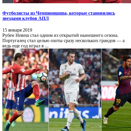
Футболисты из Чемпионшипа, которые становились
звездами клубов АПЛ
15 января 2019
Рубен Невеш стал одним из открытий нынешнего сезона.
Португалец стал целью охоты сразу нескольких грандов — а
ведь еще год играл в ...