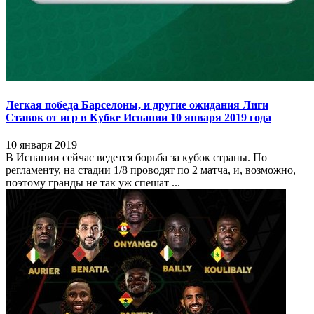
Легкая победа Барселоны, и другие ожидания Лиги
Ставок от игр в Кубке Испании 10 января 2019 года
10 января 2019
В Испании сейчас ведется борьба за кубок страны. По
регламенту, на стадии 1/8 проводят по 2 матча, и, возможно,
поэтому гранды не так уж спешат ...