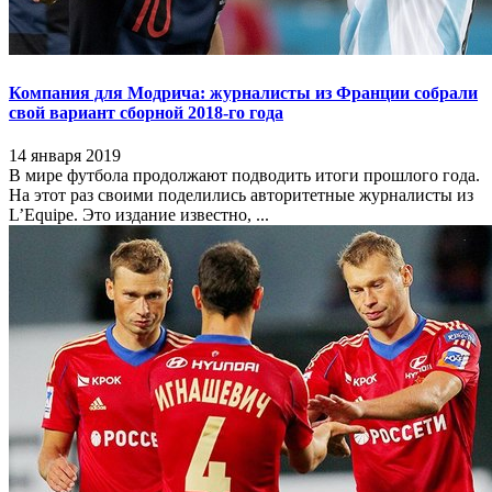
Компания для Модрича: журналисты из Франции собрали
свой вариант сборной 2018-го года
14 января 2019
В мире футбола продолжают подводить итоги прошлого года.
На этот раз своими поделились авторитетные журналисты из
L’Equipе. Это издание известно, ...