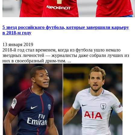
5 звезд российского футбола, которые завершили карьеру
в 2018-м году
13 января 2019
2018-й год стал временем, когда из футбола ушло немало
звездных личностей — журналисты даже собрали лучших из
них в своеобразный дрим-тим. ...