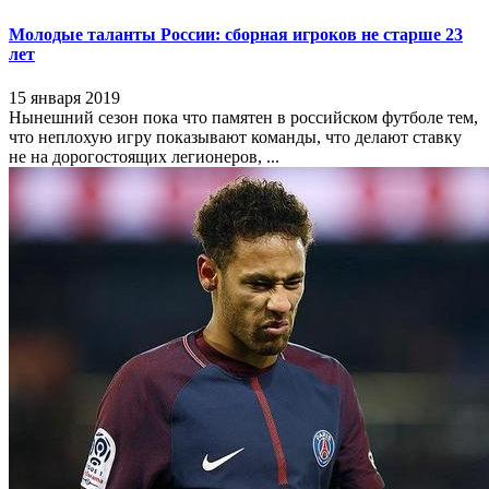
Молодые таланты России: сборная игроков не старше 23
лет
15 января 2019
Нынешний сезон пока что памятен в российском футболе тем,
что неплохую игру показывают команды, что делают ставку
не на дорогостоящих легионеров, ...