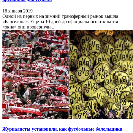
16 января 2019
Одной из первых на зимний трансферный рынок вышла
«Барселона». Еще за 10 дней до официального открытия
«окна» они провернули ...
Журналисты установили, как футбольные болельщики