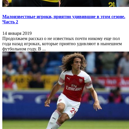
Малоизвестные игроки, приятно удивившие в этом сезоне.
Часть 2
14 января 2019
Продолжаем рассказ о не известных почти никому еще пол
года назад игроках, которые приятно удивляют в нынешнем
футбольном году. В ...