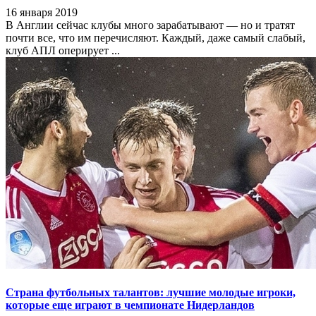
16 января 2019
В Англии сейчас клубы много зарабатывают — но и тратят
почти все, что им перечисляют. Каждый, даже самый слабый,
клуб АПЛ оперирует ...
Страна футбольных талантов: лучшие молодые игроки,
которые еще играют в чемпионате Нидерландов