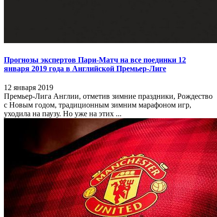
Прогнозы экспертов Пари-Матч на все поединки 12
января 2019 года в Английской Премьер-Лиге
12 января 2019
Премьер-Лига Англии, отметив зимние праздники, Рождество
с Новым годом, традиционным зимним марафоном игр,
уходила на паузу. Но уже на этих ...