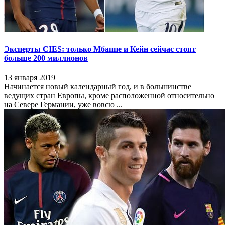
Эксперты CIES: только Мбаппе и Кейн сейчас стоят
больше 200 миллионов
13 января 2019
Начинается новый календарный год, и в большинстве
ведущих стран Европы, кроме расположенной относительно
на Севере Германии, уже вовсю ...