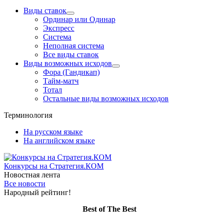
Виды ставок
Ординар или Одинар
Экспресс
Система
Неполная система
Все виды ставок
Виды возможных исходов
Фора (Гандикап)
Тайм-матч
Тотал
Остальные виды возможных исходов
Терминология
На русском языке
На английском языке
Конкурсы
на Стратегия.КОМ
Новостная лента
Все новости
Народный рейтинг!
Вest of The Best