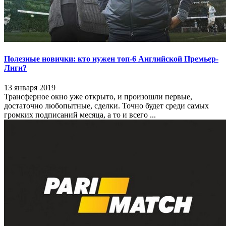
Полезные новички: кто нужен топ-6 Английской Премьер-
Лиги?
13 января 2019
Трансферное окно уже открыто, и произошли первые,
достаточно любопытные, сделки. Точно будет среди самых
громких подписаний месяца, а то и всего ...