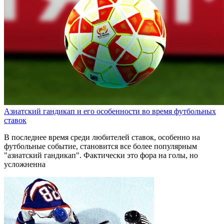
Азиатский гандикап и его особенности во время футбольных
ставок
В последнее время среди любителей ставок, особенно на
футбольные событие, становится все более популярным
"азиатский гандикап". Фактически это фора на голы, но
усложненна