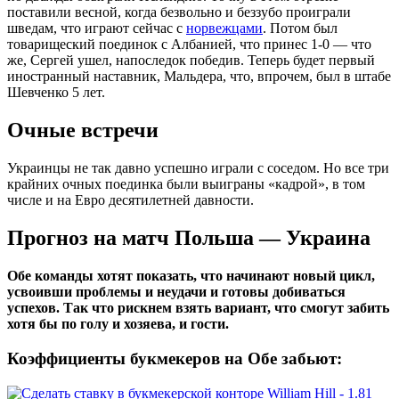
поставили весной, когда безвольно и беззубо проиграли
шведам, что играют сейчас с
норвежцами
. Потом был
товарищеский поединок с Албанией, что принес 1-0 — что
же, Сергей ушел, напоследок победив. Теперь будет первый
иностранный наставник, Мальдера, что, впрочем, был в штабе
Шевченко 5 лет.
Очные встречи
Украинцы не так давно успешно играли с соседом. Но все три
крайних очных поединка были выиграны «кадрой», в том
числе и на Евро десятилетней давности.
Прогноз на матч Польша — Украина
Обе команды хотят показать, что начинают новый цикл,
усвоивши проблемы и неудачи и готовы добиваться
успехов. Так что рискнем взять вариант, что смогут забить
хотя бы по голу и хозяева, и гости.
Коэффициенты букмекеров на Обе забьют:
- 1.81