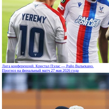
Лига конференций. Кристал Пэлас — Райо Вальекано.
Прогноз на финальный матч 27 мая 2026 года