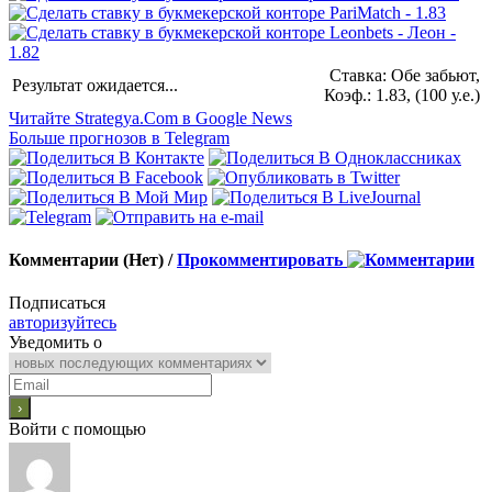
- 1.83
-
1.82
Ставка: Обе забьют,
Результат ожидается...
Коэф.: 1.83, (100 у.е.)
Читайте Strategya.Com в Google News
Больше прогнозов в Telegram
Комментарии (Нет) /
Прокомментировать
Подписаться
авторизуйтесь
Уведомить о
Войти с помощью