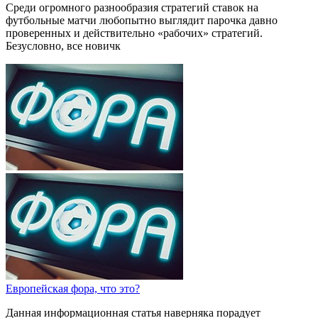
Среди огромного разнообразия стратегий ставок на
футбольные матчи любопытно выглядит парочка давно
проверенных и действительно «рабочих» стратегий.
Безусловно, все новичк
Европейская фора, что это?
Данная информационная статья наверняка порадует