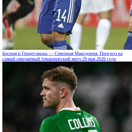
Босния и Герцеговина — Северная Македония. Прогноз на
самый ожидаемый товарищеский матч 29 мая 2026 года