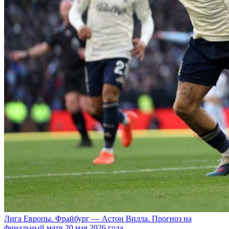
Лига Европы. Фрайбург — Астон Вилла. Прогноз на
финальный матч 20 мая 2026 года