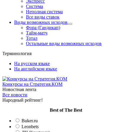
Экспресс
Система
Неполная система
Все виды ставок
Виды возможных исходов
Фора (Гандикап)
Тайм-матч
Тотал
Остальные виды возможных исходов
Терминология
На русском языке
На английском языке
Конкурсы
на Стратегия.КОМ
Новостная лента
Все новости
Народный рейтинг!
Вest of The Best
Buker.ru
Leonbets