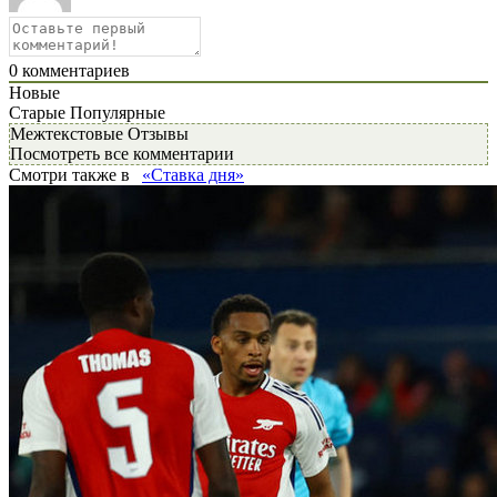
0
комментариев
Новые
Старые
Популярные
Межтекстовые Отзывы
Посмотреть все комментарии
Смотри также в
«Ставка дня»