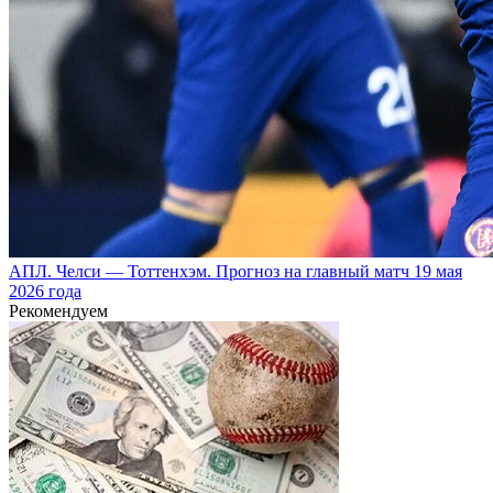
АПЛ. Челси — Тоттенхэм. Прогноз на главный матч 19 мая
2026 года
Рекомендуем