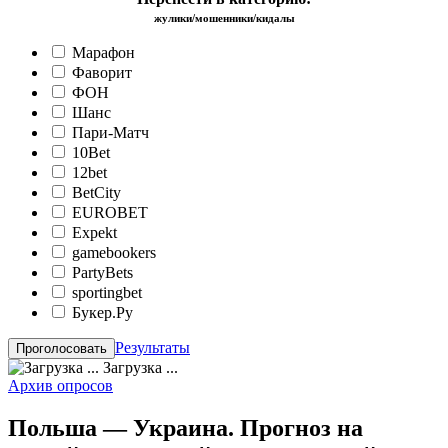
жулики/мошенники/кидалы
Марафон
Фаворит
ФОН
Шанс
Пари-Матч
10Bet
12bet
BetCity
EUROBET
Expekt
gamebookers
PartyBets
sportingbet
Букер.Ру
Результаты
Загрузка ...
Архив опросов
Польша — Украина. Прогноз на