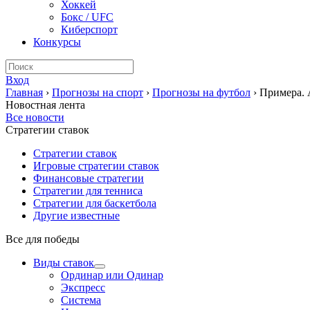
Хоккей
Бокс / UFC
Киберспорт
Конкурсы
Вход
Главная
›
Прогнозы на спорт
›
Прогнозы на футбол
›
Примера. 
Новостная лента
Все новости
Стратегии ставок
Стратегии ставок
Игровые стратегии ставок
Финансовые стратегии
Стратегии для тенниса
Стратегии для баскетбола
Другие известные
Все для победы
Виды ставок
Ординар или Одинар
Экспресс
Система