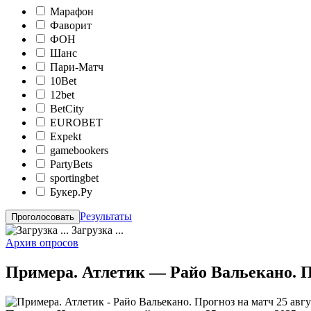
Марафон
Фаворит
ФОН
Шанс
Пари-Матч
10Bet
12bet
BetCity
EUROBET
Expekt
gamebookers
PartyBets
sportingbet
Букер.Ру
Результаты
Загрузка ...
Архив опросов
Примера. Атлетик — Райо Вальекано. Пр