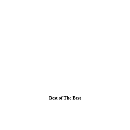
Вest of The Best