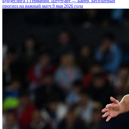
Бундеслига 1 Германии. Штутгарт — Байер. Бесплатный
прогноз на важный матч 9 мая 2026 года