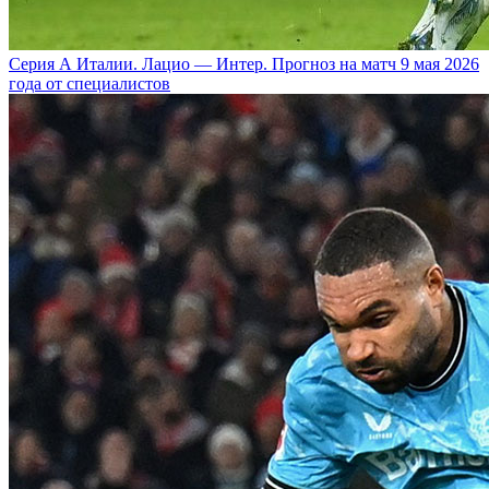
Серия А Италии. Лацио — Интер. Прогноз на матч 9 мая 2026
года от специалистов