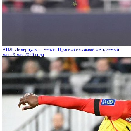
АПЛ. Ливерпуль — Челси. Прогноз на самый ожидаемый
матч 9 мая 2026 года