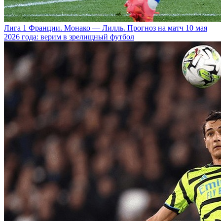
Лига 1 Франции. Монако — Лилль. Прогноз на матч 10 мая
2026 года: верим в зрелищный футбол