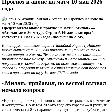
Прогноз и анонс на матч 10 мая 2026
года
Представляем анонс и прогноз на матч «Милан» —
«Аталанта» в 36-м туре Серии А Италии, который
состоится 10 мая 2026 года (намечен на 21:45).
Как и другие топовые страны Западной Европы, Италия
тоже вышла на финишную прямую. И тут уже не так и
много интриг в Кальчо. Тем не менее, нельзя не отметить
противостояние между «Миланом» и «Аталантой» — что
получится у гостей из Бергамо на поле своего статусного
соседа? Авторский коллектив сайта strategya.com поделился
своим прогнозом на игру 10 мая 2026-го года
«Милан» прибавил, но весной вызвал
немало вопросо
«Красно-черные» при Пиоли многое выигрывали, в том числе
и «скудетто». Но летом 2024-го года его убрали — и рухнули
со 2-го места на 8-е, параллельно уступив финал кубка и рано