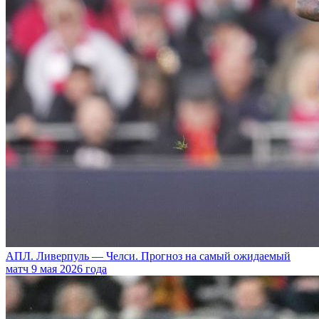
АПЛ. Ливерпуль — Челси. Прогноз на самый ожидаемый
матч 9 мая 2026 года