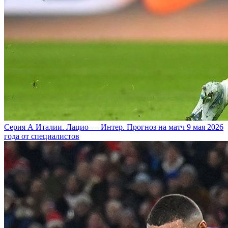
Серия А Италии. Лацио — Интер. Прогноз на матч 9 мая 2026
года от специалистов