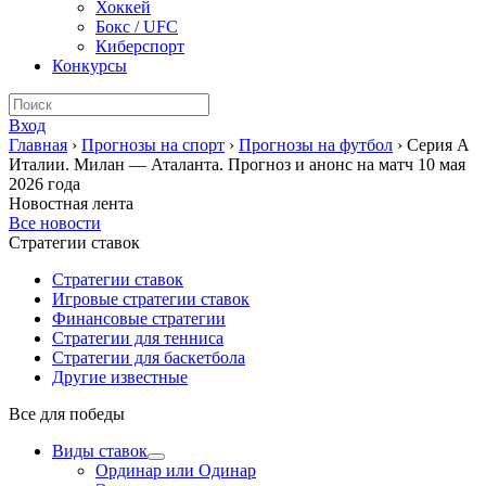
Хоккей
Бокс / UFC
Киберспорт
Конкурсы
Вход
Главная
›
Прогнозы на спорт
›
Прогнозы на футбол
›
Серия А
Италии. Милан — Аталанта. Прогноз и анонс на матч 10 мая
2026 года
Новостная лента
Все новости
Стратегии ставок
Стратегии ставок
Игровые стратегии ставок
Финансовые стратегии
Стратегии для тенниса
Стратегии для баскетбола
Другие известные
Все для победы
Виды ставок
Ординар или Одинар