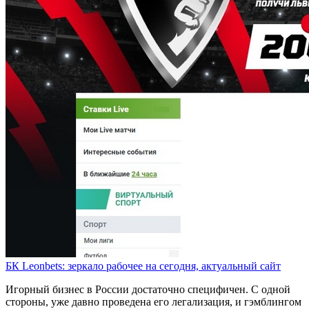
БК Leonbets: зеркало рабочее на сегодня, актуальный сайт
Игорный бизнес в России достаточно специфичен. С одной
стороны, уже давно проведена его легализация, и гэмблингом