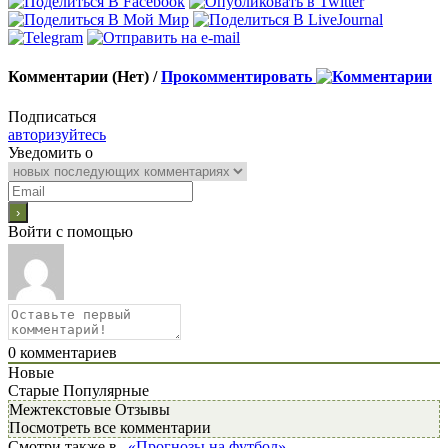
Комментарии (Нет) /
Прокомментировать
Подписаться
авторизуйтесь
Уведомить о
Войти с помощью
0
комментариев
Новые
Старые
Популярные
Межтекстовые Отзывы
Посмотреть все комментарии
Смотри также в
«Прогнозы на футбол»