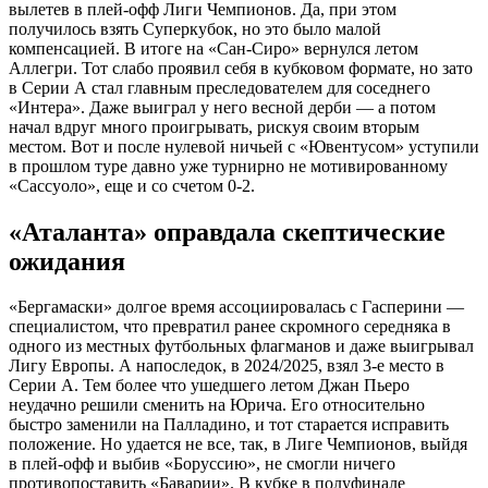
вылетев в плей-офф Лиги Чемпионов. Да, при этом
получилось взять Суперкубок, но это было малой
компенсацией. В итоге на «Сан-Сиро» вернулся летом
Аллегри. Тот слабо проявил себя в кубковом формате, но зато
в Серии А стал главным преследователем для соседнего
«Интера». Даже выиграл у него весной дерби — а потом
начал вдруг много проигрывать, рискуя своим вторым
местом. Вот и после нулевой ничьей с «Ювентусом» уступили
в прошлом туре давно уже турнирно не мотивированному
«Сассуоло», еще и со счетом 0-2.
«Аталанта» оправдала скептические
ожидания
«Бергамаски» долгое время ассоциировалась с Гасперини —
специалистом, что превратил ранее скромного середняка в
одного из местных футбольных флагманов и даже выигрывал
Лигу Европы. А напоследок, в 2024/2025, взял 3-е место в
Серии А. Тем более что ушедшего летом Джан Пьеро
неудачно решили сменить на Юрича. Его относительно
быстро заменили на Палладино, и тот старается исправить
положение. Но удается не все, так, в Лиге Чемпионов, выйдя
в плей-офф и выбив «Боруссию», не смогли ничего
противопоставить «Баварии». В кубке в полуфинале