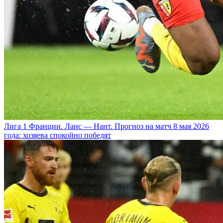
Лига 1 Франции. Ланс — Нант. Прогноз на матч 8 мая 2026
года: хозяева спокойно победят