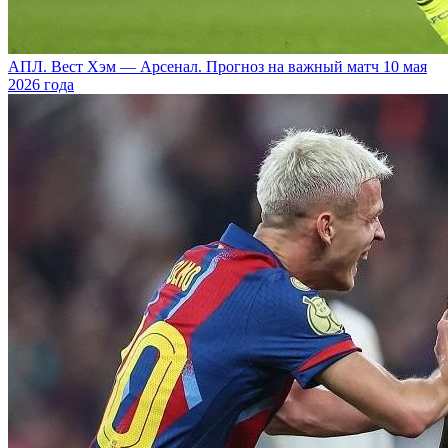
АПЛ. Вест Хэм — Арсенал. Прогноз на важный матч 10 мая
2026 года