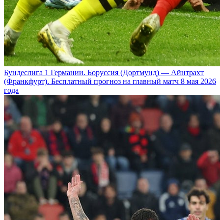
Бундеслига 1 Германии. Боруссия (Дортмунд) — Айнтрахт
(Франкфурт). Бесплатный прогноз на главный матч 8 мая 2026
года