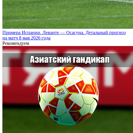
Примера Испании. Леванте — Осасуна. Детальный прогноз
на матч 8 мая 2026 года
Рекомендуем