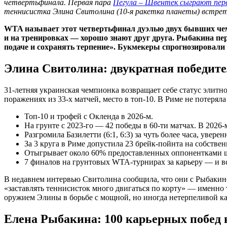
четвертьфинала. Первая пара
Пегула – Швентек сыграют перв
теннисистка Элина Свитолина (10-я ракетка планеты) встрети
WTA называет этот четвертьфинал дуэлью двух бывших чемп
и на тренировках — хорошо знают друг друга. Рыбакина пер
подаче и сохранять терпение». Букмекеры спрогнозировали
Элина Свитолина: двукратная победите
31-летняя украинская чемпионка возвращает себе статус элитно
поражениях из 33-х матчей, место в топ-10. В Риме не потерял
Топ-10 и трофей с Окленда в 2026-м.
На грунте с 2023-го — 42 победы в 60-ти матчах. В 2026-
Разгромила Базилетти (6:1, 6:3) за чуть более часа, увере
За 3 круга в Риме допустила 23 брейк-пойнта на собств
Отыгрывает около 60% предоставленных оппонентками ш
7 финалов на грунтовых WTA-турнирах за карьеру — и в
В недавнем интервью Свитолина сообщила, что они с Рыбакиной
«заставлять теннисисток много двигаться по корту» — именно
оружием Элины в борьбе с мощной, но иногда нетерпеливой ка
Елена Рыбакина: 100 карьерных побед н