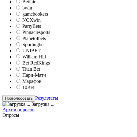
Betfair
bwin
gamebookers
NOXwin
PartyBets
Pinnaclesports
Planetofbets
Sportingbet
UNIBET
William Hill
Bet RedKings
Titan Bet
Пари-Матч
Марафон
10Bet
Результаты
Загрузка ...
Архив опросов
Опросы