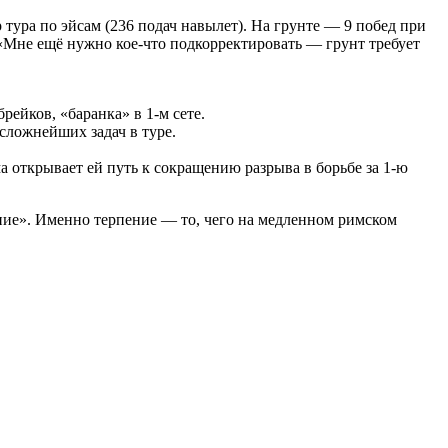
 тура по эйсам (236 подач навылет). На грунте — 9 побед при
 «Мне ещё нужно кое-что подкорректировать — грунт требует
брейков, «баранка» в 1-м сете.
сложнейших задач в туре.
а открывает ей путь к сокращению разрыва в борьбе за 1-ю
ение». Именно терпение — то, чего на медленном римском