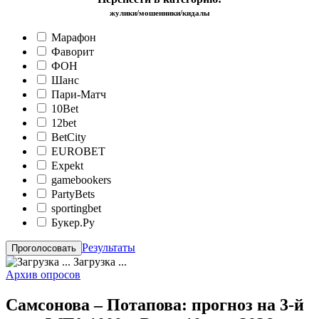
жулики/мошенники/кидалы
Марафон
Фаворит
ФОН
Шанс
Пари-Матч
10Bet
12bet
BetCity
EUROBET
Expekt
gamebookers
PartyBets
sportingbet
Букер.Ру
Результаты
Загрузка ...
Архив опросов
Самсонова – Потапова: прогноз на 3-й