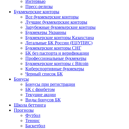
Интервью
Пресс-релизы
Букмекерские конторы
Все букмекерские конторы
Лучшие букмекерские конторы
Зарубежные букмекерские конторы
Букмекеры Украины
Букмекерские конторы Казахстана
Легальные БК России (ЕЦУПИС)
Букмекерские конторы СНГ
БК без паспорта и верификации
Профессиональные букмекеры
Букмекерские конторы с Bitcoin
Киберспортивные букмекеры
Черный список БК
Бонусы
Бонусы при регистрации
БК с фрибетом
Текущие акции
Виды бонусов БК
Школа беттинга
Прогнозы
Футбол
Теннис
Баскетбол