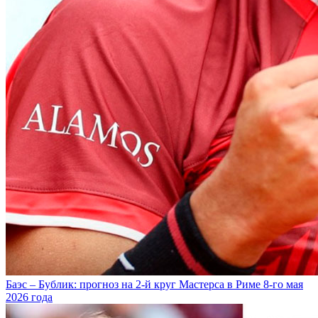
Баэс – Бублик: прогноз на 2-й круг Мастерса в Риме 8-го мая
2026 года