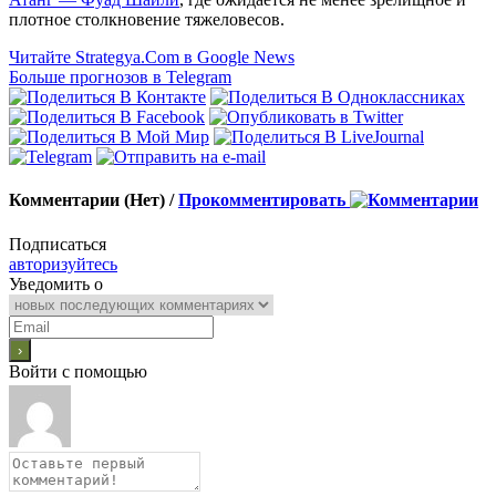
плотное столкновение тяжеловесов.
Читайте Strategya.Com в Google News
Больше прогнозов в Telegram
Комментарии (Нет) /
Прокомментировать
Подписаться
авторизуйтесь
Уведомить о
Войти с помощью