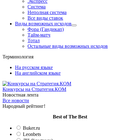
Экспресс
Система
Неполная система
Все виды ставок
Виды возможных исходов
Фора (Гандикап)
Тайм-матч
Тотал
Остальные виды возможных исходов
Терминология
На русском языке
На английском языке
Конкурсы
на Стратегия.КОМ
Новостная лента
Все новости
Народный рейтинг!
Вest of The Best
Buker.ru
Leonbets