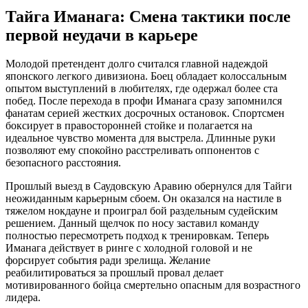
Тайга Иманага: Смена тактики после
первой неудачи в карьере
Молодой претендент долго считался главной надеждой
японского легкого дивизиона. Боец обладает колоссальным
опытом выступлений в любителях, где одержал более ста
побед. После перехода в профи Иманага сразу запомнился
фанатам серией жестких досрочных остановок. Спортсмен
боксирует в правосторонней стойке и полагается на
идеальное чувство момента для выстрела. Длинные руки
позволяют ему спокойно расстреливать оппонентов с
безопасного расстояния.
Прошлый выезд в Саудовскую Аравию обернулся для Тайги
неожиданным карьерным сбоем. Он оказался на настиле в
тяжелом нокдауне и проиграл бой раздельным судейским
решением. Данный щелчок по носу заставил команду
полностью пересмотреть подход к тренировкам. Теперь
Иманага действует в ринге с холодной головой и не
форсирует события ради зрелища. Желание
реабилитироваться за прошлый провал делает
мотивированного бойца смертельно опасным для возрастного
лидера.