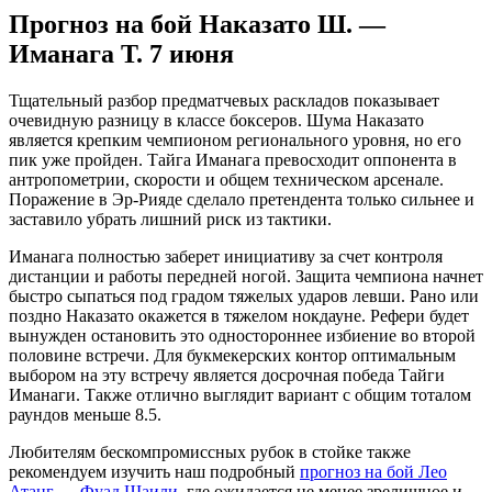
Прогноз на бой Наказато Ш. —
Иманага Т. 7 июня
Тщательный разбор предматчевых раскладов показывает
очевидную разницу в классе боксеров. Шума Наказато
является крепким чемпионом регионального уровня, но его
пик уже пройден. Тайга Иманага превосходит оппонента в
антропометрии, скорости и общем техническом арсенале.
Поражение в Эр-Рияде сделало претендента только сильнее и
заставило убрать лишний риск из тактики.
Иманага полностью заберет инициативу за счет контроля
дистанции и работы передней ногой. Защита чемпиона начнет
быстро сыпаться под градом тяжелых ударов левши. Рано или
поздно Наказато окажется в тяжелом нокдауне. Рефери будет
вынужден остановить это одностороннее избиение во второй
половине встречи. Для букмекерских контор оптимальным
выбором на эту встречу является досрочная победа Тайги
Иманаги. Также отлично выглядит вариант с общим тоталом
раундов меньше 8.5.
Любителям бескомпромиссных рубок в стойке также
рекомендуем изучить наш подробный
прогноз на бой Лео
Атанг — Фуад Шаили
, где ожидается не менее зрелищное и