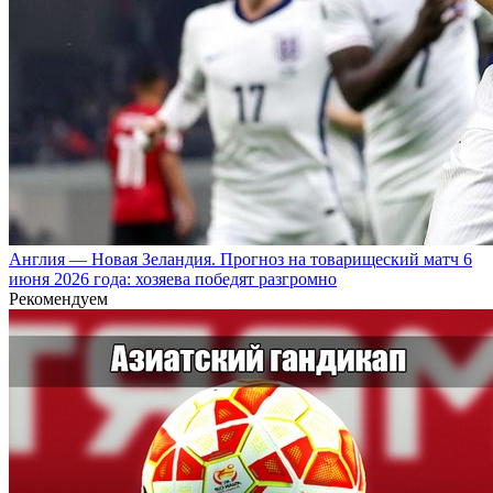
Англия — Новая Зеландия. Прогноз на товарищеский матч 6
июня 2026 года: хозяева победят разгромно
Рекомендуем