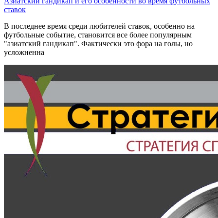
Азиатский гандикап и его особенности во время футбольных
ставок
В последнее время среди любителей ставок, особенно на
футбольные событие, становится все более популярным
"азиатский гандикап". Фактически это фора на голы, но
усложненна