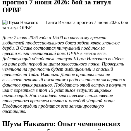
прогноз 7 июня 2026: бой за титул
OPBF
Днем 7 июня 2026 года в 15:00 по киевскому времени
любителей профессионального бокса ждет яркое японское
дерби. В Осаке состоится титульный поединок за
престижный чемпионский пояс OPBF в легком весе.
Действующий обладатель титула Шума Наказато выйдет
на ринг ради первой защиты завоеванного пояса. Проверять
чемпиона на прочность будет амбициозный и опасный
претендент Тайга Иманага. Данное противостояние
вызывает огромный ажиотаж среди азиатских экспертов и
фанатов ярких разменов. Победитель этой встречи получит
шанс ворваться в топ-15 рейтингов ведущих мировых
организаций. Нас ожидает классическое столкновение
проверенного временем опыта и молодой ударной мощи.
Поединок вряд ли продлится всю запланированную
дистанцию.
Шума Наказато: Опыт чемпионских