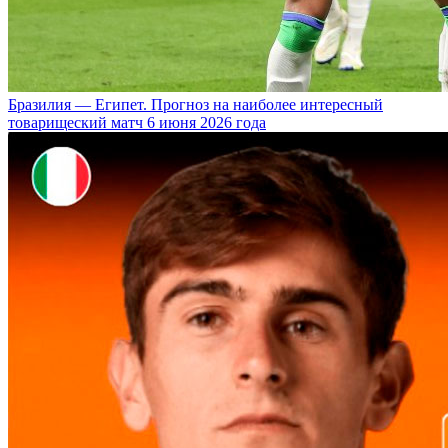
Бразилия — Египет. Прогноз на наиболее интересный
товарищеский матч 6 июня 2026 года