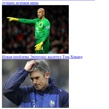
лучших игроков мира
Новая проблема Эвертона: вылетел Тим Ховард