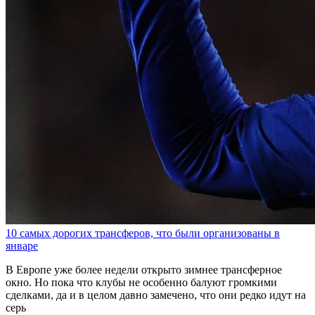
10 самых дорогих трансферов, что были организованы в
январе
В Европе уже более недели открыто зимнее трансферное
окно. Но пока что клубы не особенно балуют громкими
сделками, да и в целом давно замечено, что они редко идут на
серь