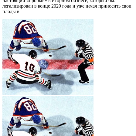
настоящий «прорыв» в игорном бизнесе, который был
легализирован в конце 2020 года и уже начал приносить свои
плоды в