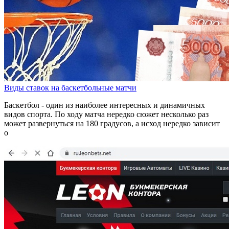
Виды ставок на баскетбольные матчи
Баскетбол - один из наиболее интересных и динамичных
видов спорта. По ходу матча нередко сюжет несколько раз
может развернуться на 180 градусов, а исход нередко зависит
о