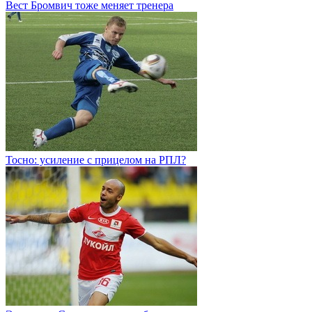
Вест Бромвич тоже меняет тренера
Тосно: усиление с прицелом на РПЛ?