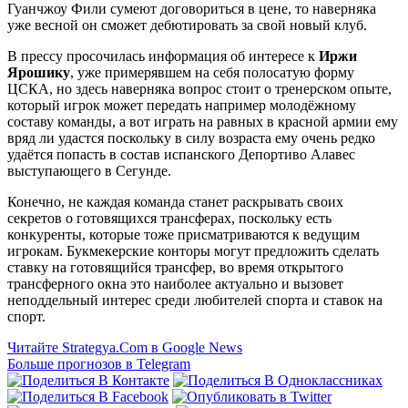
Гуанчжоу Фили сумеют договориться в цене, то наверняка
уже весной он сможет дебютировать за свой новый клуб.
В прессу просочилась информация об интересе к
Иржи
Ярошику
, уже примерявшем на себя полосатую форму
ЦСКА, но здесь наверняка вопрос стоит о тренерском опыте,
который игрок может передать например молодёжному
составу команды, а вот играть на равных в красной армии ему
вряд ли удастся поскольку в силу возраста ему очень редко
удаётся попасть в состав испанского Депортиво Алавес
выступающего в Сегунде.
Конечно, не каждая команда станет раскрывать своих
секретов о готовящихся трансферах, поскольку есть
конкуренты, которые тоже присматриваются к ведущим
игрокам. Букмекерские конторы могут предложить сделать
ставку на готовящийся трансфер, во время открытого
трансферного окна это наиболее актуально и вызовет
неподдельный интерес среди любителей спорта и ставок на
спорт.
Читайте Strategya.Com в Google News
Больше прогнозов в Telegram