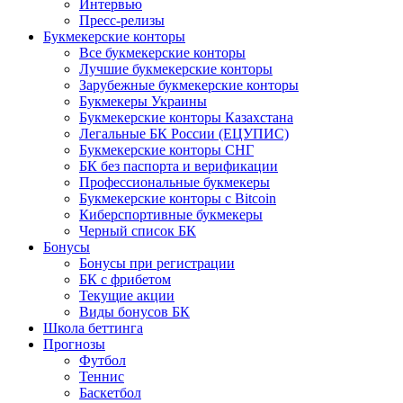
Интервью
Пресс-релизы
Букмекерские конторы
Все букмекерские конторы
Лучшие букмекерские конторы
Зарубежные букмекерские конторы
Букмекеры Украины
Букмекерские конторы Казахстана
Легальные БК России (ЕЦУПИС)
Букмекерские конторы СНГ
БК без паспорта и верификации
Профессиональные букмекеры
Букмекерские конторы с Bitcoin
Киберспортивные букмекеры
Черный список БК
Бонусы
Бонусы при регистрации
БК с фрибетом
Текущие акции
Виды бонусов БК
Школа беттинга
Прогнозы
Футбол
Теннис
Баскетбол