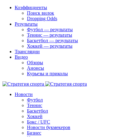
Коэффициенты
Поиск вилок
Dropping Odds
Результаты
Футбол — результаты
Теннис — результаты
Баскетбол — результаты
Хоккей — результаты
Трансляции
Видео
Обзоры
Анонсы
Курьезы и приколы
Новости
Футбол
Теннис
Баскетбол
Хоккей
Бокс / UFC
Новости букмекеров
Бизнес