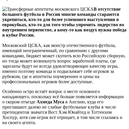
В отсутствие
большого футбола в России многие команды стараются
укрепиться, кто-то для более успешного выступления в
еврокубках, кто-то для того чтобы упрочить лидерство во
внутреннем первенстве, а кому-то как воздух нужна победа
в кубке России.
Московский ЦСКА, как монстр отечественного футбола,
имеющий неограниченный, по сравнению с другими
командами, бюджет может скупить всю Российскую сборную,
но тогда может возникнуть вопрос заработной платы, где
зарплаты будут не всегда удовлетворяющие качеству игры,
именно поэтому команда и подыскивает себе игроков за
рубежом, где и аппетиты поумереннее и цены на
профессиональных игроков более доступные.
Особенно остро встаёт вопрос о месте основного
нападающего, поскольку всё больше появляется информации
о скором отъезде
Ахмеда Муса
в Англию, куда его
приглашают далеко не слабые футбольные клубы в числе
претендентов значатся Вест Хэм Юнайтед и Тоттенхем
Хоспур, хотя сам игрок всё отрицает, в том числе ссылаясь и
на своего агента.